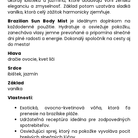
akordy ibišteka a jazmínu, ktoré dodávajú vôni ženskú
eleganciu a zmyselnosť. Základ potom uzatvára sladká
vanilka, ktorá celý zážitok harmonicky zjemňuje.
Brazilian Sun Body Mist
je ideálnym doplnkom na
každodenné použitie. Hydratuje a osviežuje pokožku,
zanecháva vlasy jemne prevoňané a pripomína slnečné
dni plné radosti a energie. Dokonalý spoločník na cesty aj
do mesta!
Hlava
dračie ovocie, kvet liči
Srdce
ibištek, jazmín
Základ
vanilka
Vlastnosti:
Exotická, ovocno-kvetinová vôňa, ktorá ťa
prenesie na brazílske pláže.
Udržateľná receptúra ​​ideálna pre zodpovedných
spotrebiteľov.
Osviežujúci sprej, ktorý na pokožke vyvoláva pocit
hrejivých slnečných lúčov.