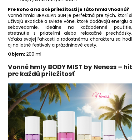
Pre koho a na aké príležitosti je táto hmla vhodná?
Vonná hmla BRAZILIAN SUN je perfektná pre tých, ktorí si
užívajú exotické a svieže vône, ktoré dodávajú energiu a
sebavedomie. Ideálne na každodenné použitie,
stretnutie s priateľmi alebo relaxačné prechádzky.
Vďaka svojej ľahkosti a radostnému charakteru sa hodí
aj na letné festivaly a prázdninové cesty.
Objem:
200 ml
Vonné hmly BODY MIST by Neness – hit
pre každú príležitosť