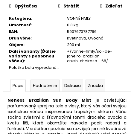
cena:
Opýtať sa
Strážiť
Zdieľať
Kategória
:
VONNÉ HMLY
Hmotnosť
:
0.3 kg
EAN
:
5907670787796
Druh vône
:
Kvetinová, Ovocná
Objem
:
200 ml
Další varianty (Ďalšie
+/vonne-hmly/sol-de-
varianty s podobnou
janeiro-brazilian-
vôňou)
:
crush-cheirosa--68/
Položka bola vypredaná…
Popis
Hodnotenie
Diskusia
Značka
Neness Brazilian Sun Body Mist
je osviežujúci
parfumovaný sprej na telo a vlasy, ktorý vás očarí svojou
exotickou vôňou inšpirovanou tropickým slnkom. Vôňa
začína sviežimi a šťavnatými tónmi dračieho ovocia a
kvetu liči, ktoré okamžite navodia pocit radosti a
ľahkosti. V srdci kompozície sa rozvíjajú jemné kvetinové