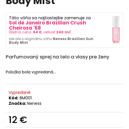
Body Mist
č
z
a
5
m
hviezdičiek.
Táto vôňa sa najčastejšie zamenuje za
e
Sol de Janeiro Brazilian Crush
Cheirosa '68
(
Bežná cena:
54 €
, veľkosť
240 ml
)
NENESS
Ide ale o originálnu vôňu
Neness Brazilian Sun
SWEET
Body Mist
APPLE
200ML
+
Parfumovaný sprej na telo a vlasy pre ženy
33ML
13,50
Položka bola vypredaná…
€
Pôvodne:
15,50
€
Vypredané
Kód:
BM001
Značka:
Neness
12 €
Jednotková