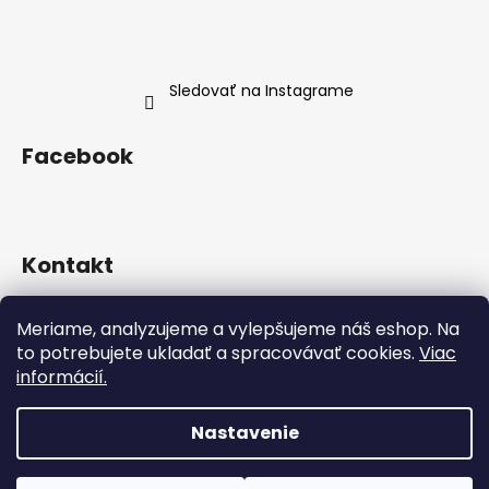
Sledovať na Instagrame
Facebook
Kontakt
info
@
neness.sk
Meriame, analyzujeme a vylepšujeme náš eshop. Na
+420 702 114 113
to potrebujete ukladať a spracovávať cookies.
Viac
Neness Official SK
informácií.
neness_czsk/
Nastavenie
Vytvoril Shoptet
Copyright 2026
Neness Official SK
. Všetky práva