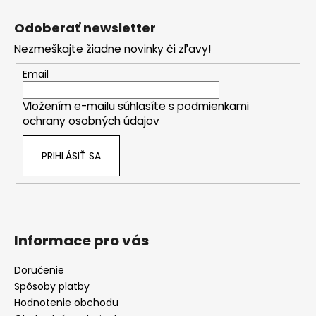
Z
á
Odoberať newsletter
p
Nezmeškajte žiadne novinky či zľavy!
ä
t
Email
i
Vložením e-mailu súhlasíte s
podmienkami
e
ochrany osobných údajov
PRIHLÁSIŤ SA
Informace pro vás
Doručenie
Spôsoby platby
Hodnotenie obchodu