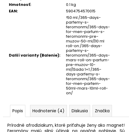
Hmotnosť
:
0.1 kg
EAN
:
5904754570015
!50 ml:/365-days-
parfemy-s-
feromonmi/365-days-
for-men-parfum-s-
feromonmi-pre-
muzov-50-ml/|10 ml
roll-on:/365-days-
parfemy-s-
Další varianty (Balenie)
:
feromonmi/365-days-
mars-roll-on-parfum-
pre-muzov-10-
ml/|Sada 1+1:/365-
days-parfemy-s-
feromonmi/365-days-
for-men-parfem-
50ml-mars-10ml-roll-
on/
Popis
Hodnotenie (4)
Diskusia
Značka
Prírodné afrodiziakum, ktoré priťahuje ženy ako magnet!
Feromóny majú silný účinok na opačné pohlavie. Sú