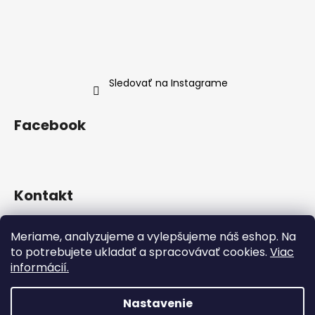
Sledovať na Instagrame
Facebook
Kontakt
info
@
neness.sk
Meriame, analyzujeme a vylepšujeme náš eshop. Na
+420 702 114 113
to potrebujete ukladať a spracovávať cookies.
Viac
Neness Official SK
informácií.
neness_czsk/
Nastavenie