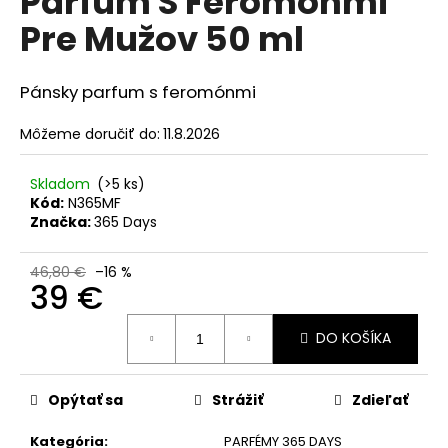
Parfum S Feromónmi
č
z
a
Pre Mužov 50 ml
5
m
hviezdičiek.
e
Pánsky parfum s feromónmi
NANOLASH
Môžeme doručiť do:
11.8.2026
EYELASH
SÉRUM
3
Skladom
(>5 ks)
ML
Kód:
N365MF
35
Značka:
365 Days
€
Pôvodne:
46,80 €
–16 %
36
39 €
€
Jednotková
DO KOŠÍKA
cena:
Opýtať sa
Strážiť
Zdieľať
Kategória
:
PARFÉMY 365 DAYS