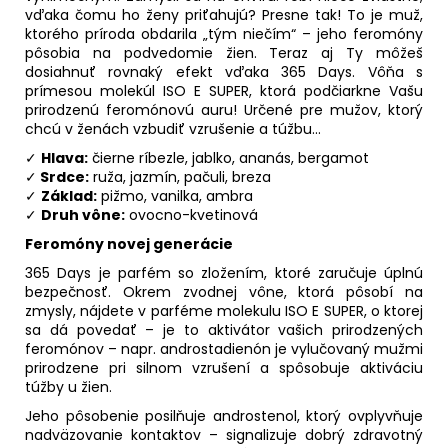
vďaka čomu ho ženy priťahujú? Presne tak! To je muž,
ktorého príroda obdarila „tým niečím“ – jeho feromóny
pôsobia na podvedomie žien. Teraz aj Ty môžeš
dosiahnuť rovnaký efekt vďaka 365 Days. Vôňa s
prímesou molekúl ISO E SUPER, ktorá podčiarkne Vašu
prirodzenú feromónovú auru! Určené pre mužov, ktorý
chcú v ženách vzbudiť vzrušenie a túžbu...
✓
Hlava:
čierne ríbezle, jablko, ananás, bergamot
✓
Srdce:
ruža, jazmín, pačuli, breza
✓
Základ:
pižmo, vanilka, ambra
✓
Druh vône:
ovocno-kvetinová
Feromóny novej generácie
365 Days je parfém so zložením, ktoré zaručuje úplnú
bezpečnosť. Okrem zvodnej vône, ktorá pôsobí na
zmysly, nájdete v parféme molekulu ISO E SUPER, o ktorej
sa dá povedať – je to aktivátor vašich prirodzených
feromónov – napr. androstadienón je vylučovaný mužmi
prirodzene pri silnom vzrušení a spôsobuje aktiváciu
túžby u žien.
Jeho pôsobenie posilňuje androstenol, ktorý ovplyvňuje
nadväzovanie kontaktov – signalizuje dobrý zdravotný