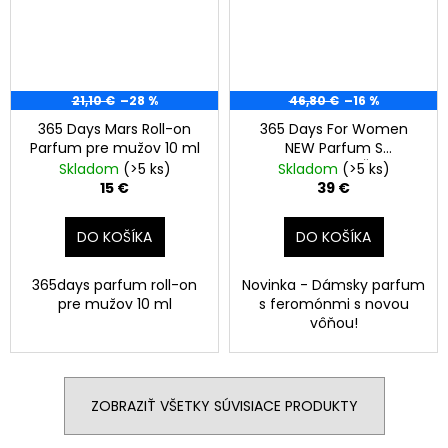
21,10 €
–28 %
46,80 €
–16 %
365 Days Mars Roll-on
365 Days For Women
Parfum pre mužov 10 ml
NEW Parfum S
Feromónmi Pre Ženy 50
Skladom
(>5 ks)
Skladom
(>5 ks)
ml
15 €
39 €
DO KOŠÍKA
DO KOŠÍKA
365days parfum roll-on
Novinka - Dámsky parfum
pre mužov 10 ml
s feromónmi s novou
vôňou!
ZOBRAZIŤ VŠETKY SÚVISIACE PRODUKTY