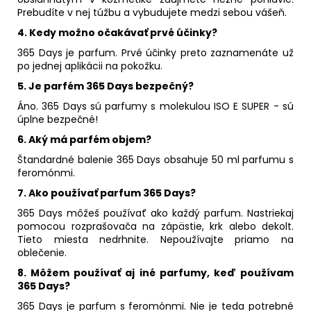
Prebudíte v nej túžbu a vybudujete medzi sebou vášeň.
4.
Kedy možno očakávať prvé účinky?
365 Days je parfum. Prvé účinky preto zaznamenáte už
po jednej aplikácii na pokožku.
5.
Je parfém 365 Days bezpečný?
Áno. 365 Days sú parfumy s molekulou ISO E SUPER - sú
úplne bezpečné!
6.
Aký má parfém objem?
Štandardné balenie 365 Days obsahuje 50 ml parfumu s
feromónmi.
7.
Ako používať parfum 365 Days?
365 Days môžeš používať ako každý parfum. Nastriekaj
pomocou rozprašovača na zápästie, krk alebo dekolt.
Tieto miesta nedrhnite. Nepoužívajte priamo na
oblečenie.
8.
Môžem používať aj iné parfumy, keď používam
365 Days?
365 Days je parfum s feromónmi. Nie je teda potrebné