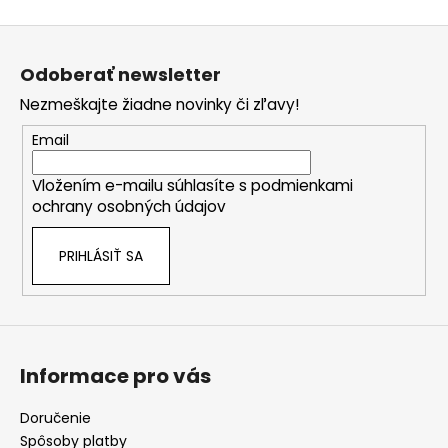
Z
á
Odoberať newsletter
p
Nezmeškajte žiadne novinky či zľavy!
ä
t
Email
i
Vložením e-mailu súhlasíte s
podmienkami
e
ochrany osobných údajov
PRIHLÁSIŤ SA
Informace pro vás
Doručenie
Spôsoby platby