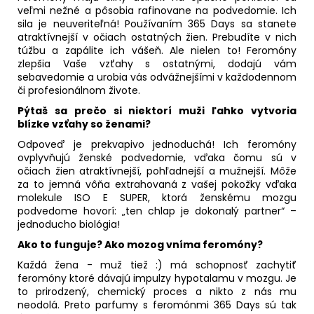
veľmi nežné a pôsobia rafinovane na podvedomie. Ich
sila je neuveriteľná! Používaním 365 Days sa stanete
atraktívnejší v očiach ostatných žien. Prebudíte v nich
túžbu a zapálite ich vášeň. Ale nielen to! Feromóny
zlepšia Vaše vzťahy s ostatnými, dodajú vám
sebavedomie a urobia vás odvážnejšími v každodennom
či profesionálnom živote.
Pýtaš sa prečo si niektorí muži ľahko vytvoria
blízke vzťahy so ženami?
Odpoveď je prekvapivo jednoduchá! Ich feromóny
ovplyvňujú ženské podvedomie, vďaka čomu sú v
očiach žien atraktívnejší, pohľadnejší a mužnejší. Môže
za to jemná vôňa extrahovaná z vašej pokožky vďaka
molekule ISO E SUPER, ktorá ženskému mozgu
podvedome hovorí: „ten chlap je dokonalý partner“ –
jednoducho biológia!
Ako to funguje? Ako mozog vníma feromóny?
Každá žena - muž tiež :) má schopnosť zachytiť
feromóny ktoré dávajú impulzy hypotalamu v mozgu. Je
to prirodzený, chemický proces a nikto z nás mu
neodolá. Preto parfumy s feromónmi 365 Days sú tak