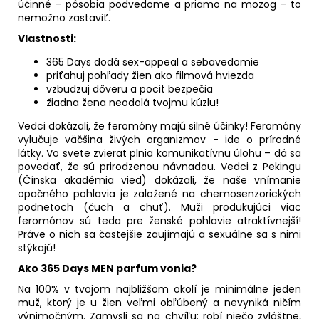
účinné - pôsobia podvedome a priamo na mozog - to
nemožno zastaviť.
Vlastnosti:
365 Days dodá sex-appeal a sebavedomie
priťahuj pohľady žien ako filmová hviezda
vzbudzuj dôveru a pocit bezpečia
žiadna žena neodolá tvojmu kúzlu!
Vedci dokázali, že feromóny majú silné účinky! Feromóny
vylučuje väčšina živých organizmov - ide o prírodné
látky. Vo svete zvierat plnia komunikatívnu úlohu – dá sa
povedať, že sú prirodzenou návnadou. Vedci z Pekingu
(Čínska akadémia vied) dokázali, že naše vnímanie
opačného pohlavia je založené na chemosenzorických
podnetoch (čuch a chuť). Muži produkujúci viac
feromónov sú teda pre ženské pohlavie atraktívnejší!
Práve o nich sa častejšie zaujímajú a sexuálne sa s nimi
stýkajú!
Ako 365 Days MEN parfum vonia?
Na 100% v tvojom najbližšom okolí je minimálne jeden
muž, ktorý je u žien veľmi obľúbený a nevyniká ničím
výnimočným. Zamysli sa na chvíľu: robí niečo zvláštne,