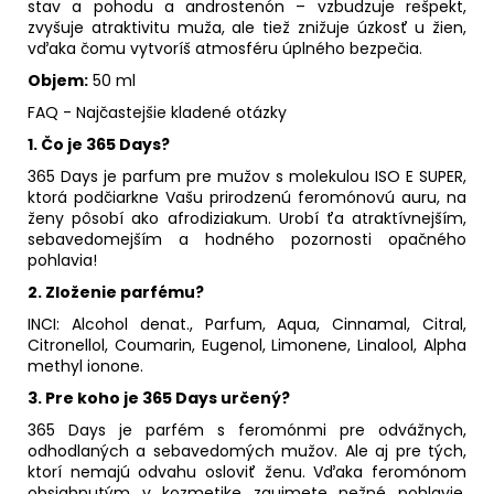
stav a pohodu a androstenón – vzbudzuje rešpekt,
zvyšuje atraktivitu muža, ale tiež znižuje úzkosť u žien,
vďaka čomu vytvoríš atmosféru úplného bezpečia.
Objem:
50 ml
FAQ - Najčastejšie kladené otázky
1.
Čo je 365 Days?
365 Days je parfum pre mužov s molekulou ISO E SUPER,
ktorá podčiarkne Vašu prirodzenú feromónovú auru, na
ženy pôsobí ako afrodiziakum. Urobí ťa atraktívnejším,
sebavedomejším a hodného pozornosti opačného
pohlavia!
2.
Zloženie parfému?
INCI: Alcohol denat., Parfum, Aqua, Cinnamal, Citral,
Citronellol, Coumarin, Eugenol, Limonene, Linalool, Alpha
methyl ionone.
3.
Pre koho je 365 Days určený?
365 Days je parfém s feromónmi pre odvážnych,
odhodlaných a sebavedomých mužov. Ale aj pre tých,
ktorí nemajú odvahu osloviť ženu. Vďaka feromónom
obsiahnutým v kozmetike zaujmete nežné pohlavie.