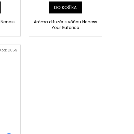
DO KOŠÍKA
 Neness
Aróma difuzér s vôňou Neness
Your Euforica
Kód:
D059