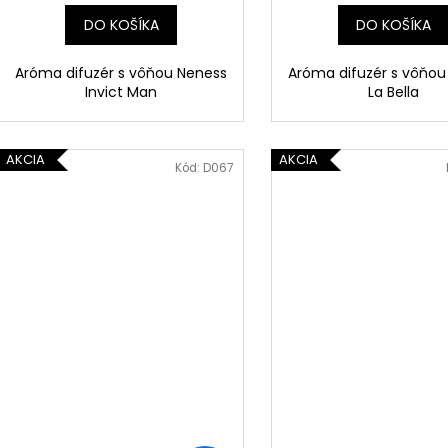
DO KOŠÍKA
DO KOŠÍKA
Aróma difuzér s vôňou Neness
Aróma difuzér s vôňou
Invict Man
La Bella
AKCIA
AKCIA
Kód:
D067