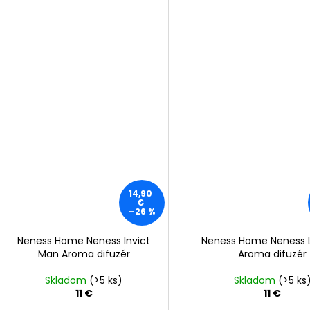
14,90
€
–26 %
Neness Home Neness Invict
Neness Home Neness L
Man Aroma difuzér
Aroma difuzér
Skladom
(>5 ks)
Skladom
(>5 ks
11 €
11 €