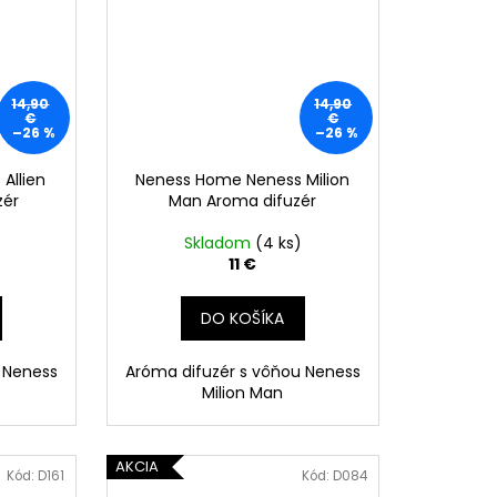
14,90
14,90
€
€
–26 %
–26 %
Allien
Neness Home Neness Milion
zér
Man Aroma difuzér
)
Skladom
(4 ks)
11 €
DO KOŠÍKA
 Neness
Aróma difuzér s vôňou Neness
Milion Man
AKCIA
Kód:
D161
Kód:
D084