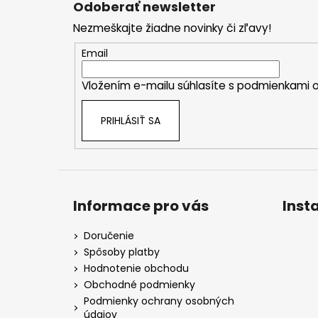
Odoberať newsletter
p
Nezmeškajte žiadne novinky či zľavy!
ä
t
Email
i
Vložením e-mailu súhlasíte s
podmienkami o
e
PRIHLÁSIŤ SA
Informace pro vás
Inst
Doručenie
Spôsoby platby
Hodnotenie obchodu
Obchodné podmienky
Podmienky ochrany osobných
údajov