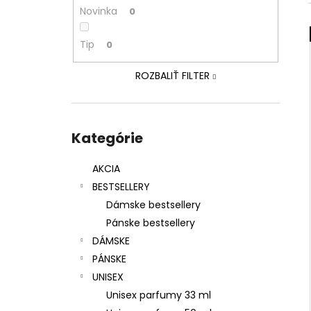
SOL DE VERANO SWEET APPLE BODY
Novinka
0
MIST
9,50 €
Tip
Pôvodne:
12 €
0
ROZBALIŤ FILTER
Preskočiť
kategórie
Kategórie
AKCIA
BESTSELLERY
Dámske bestsellery
Pánske bestsellery
DÁMSKE
PÁNSKE
UNISEX
Unisex parfumy 33 ml