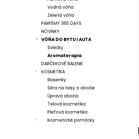
Vodná vôňa
Zelená vôňa
PARFÉMY 365 DAYS
NOVINKY
VÔŇA DO BYTU I AUTA
Sviečky
Aromaterapia
DARČEKOVÉ BALENIE
KOSMETIKA
Riasenky
Séra na riasy a obočie
Úprava obočia
Telová kozmetika
Pleťová kozmetika
Kozmetické pomôcky