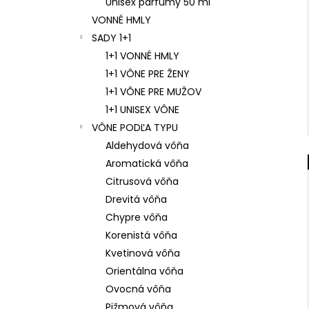
Unisex parfumy 50 ml
VONNÉ HMLY
SADY 1+1
1+1 VONNÉ HMLY
1+1 VÔNE PRE ŽENY
1+1 VÔNE PRE MUŽOV
1+1 UNISEX VÔNE
VÔNE PODĽA TYPU
Aldehydová vôňa
Aromatická vôňa
Citrusová vôňa
Drevitá vôňa
Chypre vôňa
Korenistá vôňa
Kvetinová vôňa
Orientálna vôňa
Ovocná vôňa
Pižmová vôňa