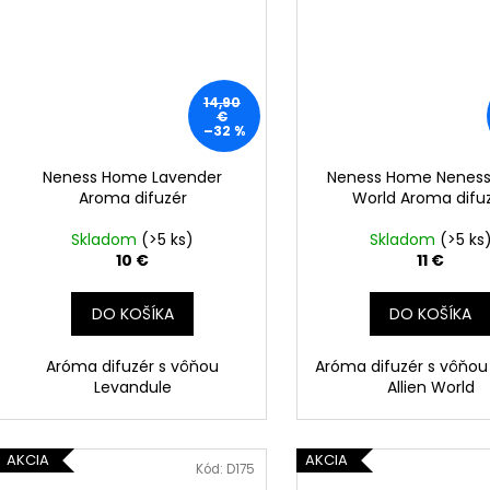
14,90
€
–32 %
Neness Home Lavender
Neness Home Neness 
Aroma difuzér
World Aroma difu
Skladom
(>5 ks)
Skladom
(>5 ks
10 €
11 €
DO KOŠÍKA
DO KOŠÍKA
Aróma difuzér s vôňou
Aróma difuzér s vôňou
Levandule
Allien World
AKCIA
AKCIA
Kód:
D175