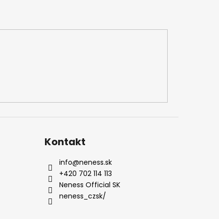
Kontakt
info
@
neness.sk
+420 702 114 113
Neness Official SK
neness_czsk/