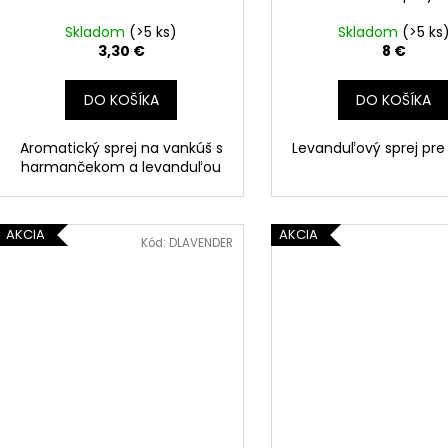
Skladom
(>5 ks)
Skladom
(>5 ks
3,30 €
8 €
DO KOŠÍKA
DO KOŠÍKA
Aromatický sprej na vankúš s
Levanduľový sprej pre 
harmančekom a levanduľou
AKCIA
AKCIA
Kód:
DLAVENDER