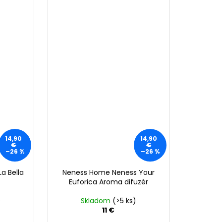
14,90
14,90
€
€
–26 %
–26 %
a Bella
Neness Home Neness Your
Euforica Aroma difuzér
)
Skladom
(>5 ks)
11 €