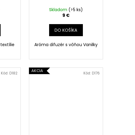
)
Skladom
(>5 ks)
9 €
DO KOŠÍKA
textílie
Aróma difuzér s vôňou Vanilky
AKCIA
Kód:
D182
Kód:
D176