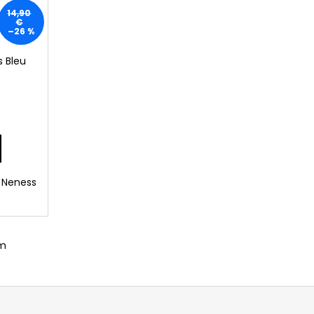
14,90
€
–26 %
 Bleu
)
 Neness
om