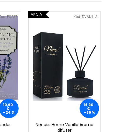
SH SÉRUM 3 ML
AKCIA
Kód:
E0237
Kód:
DVANILLA
10,60
14,90
€
€
–24 %
–39 %
ender
Neness Home Vanilla Aroma
difuzér