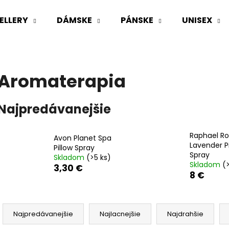
ELLERY
DÁMSKE
PÁNSKE
UNISEX
Čo potrebujete nájsť?
Aromaterapia
HĽADAŤ
Najpredávanejšie
Raphael Ro
Odporúčame
Avon Planet Spa
Lavender Pi
Pillow Spray
Spray
Skladom
(>5 ks)
Skladom
(
3,30 €
8 €
R
a
Najpredávanejšie
Najlacnejšie
Najdrahšie
d