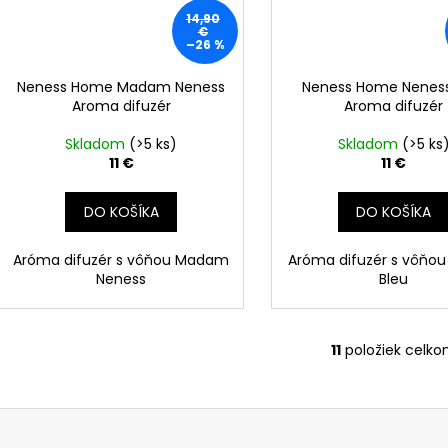
14,90
€
–26 %
Neness Home Madam Neness
Neness Home Neness
Aroma difuzér
Aroma difuzér
Skladom
(>5 ks)
Skladom
(>5 ks
11 €
11 €
DO KOŠÍKA
DO KOŠÍKA
Aróma difuzér s vôňou Madam
Aróma difuzér s vôňou
Neness
Bleu
11
položiek celk
O
v
l
á
d