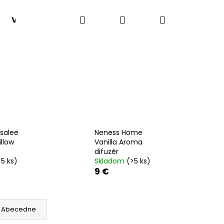
Hľadať
Prihlásenie
Nákupný
VONNÉ HMLY
SADY 1+1
VÔNE PODĽA TYPU
košík
salee
Neness Home
llow
Vanilla Aroma
difuzér
>5 ks)
Skladom
(>5 ks)
9 €
Nasledujúce
Abecedne