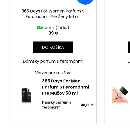
365 Days For Women Parfum S
Feromónmi Pre Ženy 50 ml
Skladom
(>5 ks)
39 €
DO KOŠÍKA
Dámsky parfum s feromónmi
Verzia pre mužov:
365 Days For Men
Parfum S Feromónmi
Neness P'doxe 50ml
Pre Mužov 50 ml
Dámska vôňa 50 ml
13 €
Pánsky parfum s
46,80 €
feromónmi