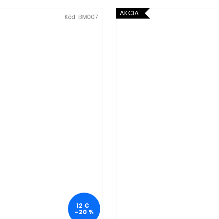
365 DAYS FOR MEN PARFUM S
NANOLASH EYELA
FEROMÓNMI PRE MUŽOV 50 ML
AKCIA
35 €
Kód:
BM007
39 €
Pôvodne:
36 €
Pôvodne:
46,80 €
12 €
–20 %