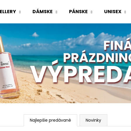
ELLERY
DÁMSKE
PÁNSKE
UNISEX
Čo potrebujete nájsť?
HĽADAŤ
Odporúčame
Najlepšie predávané
Novinky