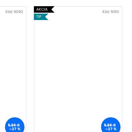
AKCIA
Kód:
N092
Kód:
N190
TIP
5,55 €
5,55 €
–27 %
–27 %