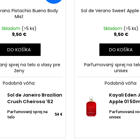
erano Pistachio Bueno Body
Sol de Verano Sweet Apple
Mist
Skladom
(>5 ks)
Skladom
(>5 ks)
9,50 €
9,50 €
DO KOŠÍKA
DO KOŠÍKA
ný sprej na telo a vlasy pre
Parfumovaný sprej na tel
ženy
unisex
Podobná vôňa:
Podobná vôňa:
365 D
NEW P
ness Caramel
Sol de Janeiro Brazilian
Sol de Janeiro Brazilian
Kayali Eden 
Ferom
illa 33ml
Crush Cheirosa '62
Crush Cheirosa '71
Apple 01 50m
50 ml
fumovaná voda
Parfumovaný sprej na
Parfumovaný sprej na
Parfumovaná vo
Dámsky 
5,55 €
54 €
54 €
ženy
telo
telo
unisex
feromón