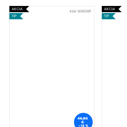
AKCIA
AKCIA
Kód:
N365WF
TIP
TIP
46,80
€
–16 %