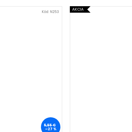
AKCIA
Kód:
N253
5,55 €
–27 %