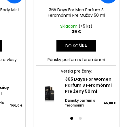
 Body Mist
365 Days For Men Parfum S
Feromónmi Pre Mužov 50 ml
Skladom
(>5 ks)
39 €
DO KOŠÍKA
o a vlasy
Pánsky parfum s feromónmi
Verzia pre ženy:
ays For Women
365 Days For Women
arfum S
Parfum S Feromónmi
Juicy
Neness Caramel
ónmi Pre Ženy
Pre Ženy 50 ml
l
Vanilla 33ml
Dámsky parfum s
da
Parfumovaná voda
46,80 €
parfum s
166,6 €
5,55 €
feromónmi
46,80 €
pre ženy
mi - NEW