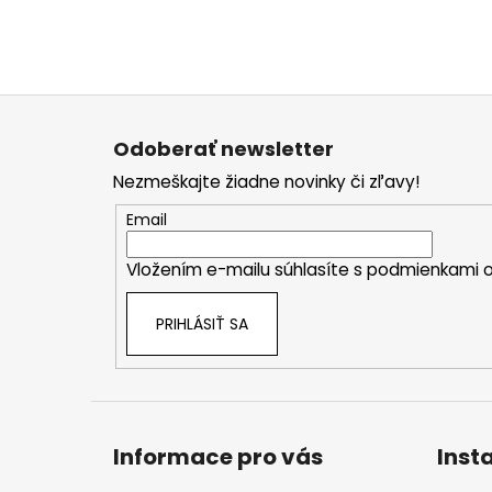
Z
á
Odoberať newsletter
p
Nezmeškajte žiadne novinky či zľavy!
ä
t
Email
i
Vložením e-mailu súhlasíte s
podmienkami o
e
PRIHLÁSIŤ SA
Informace pro vás
Inst