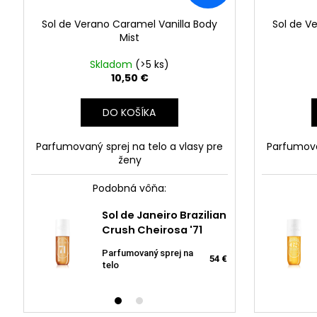
Sol de Verano Caramel Vanilla Body
Sol de V
Mist
Skladom
(>5 ks)
10,50 €
DO KOŠÍKA
Parfumovaný sprej na telo a vlasy pre
Parfumova
ženy
Podobná vôňa:
Sol de Janeiro Brazilian
Ne
Crush Cheirosa '71
Van
Parfumovaný sprej na
Par
5,55 €
54 €
telo
pre 