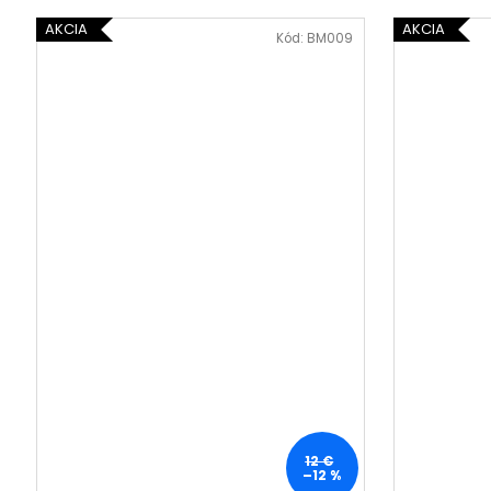
SOL DE VERANO SWEET APPLE BODY
MIST
AKCIA
AKCIA
Kód:
BM009
9,50 €
Pôvodne:
12 €
12 €
–12 %