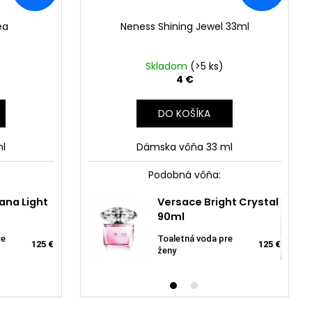
ea
Neness Shining Jewel 33ml
Skladom
(>5 ks)
4 €
DO KOŠÍKA
l
Dámska vôňa 33 ml
Podobná vôňa:
na Light
Versace Bright Crystal
 Shining Jewel
Prada Paradoxe 90ml
Yodeyma Kara EDP
l
Nene
90ml
 33ml
Parfumovaná voda pre
Parfumovaná voda pre
170 €
31 €
13 €
Dámska
re
Toaletná voda pre
ml + 33ml pre
ženy
ženy
125 €
125 €
13 €
ženy