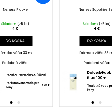
Neness P'doxe
Neness Sapphire S
Skladom
(>5 ks)
Skladom
(>5 ks)
4 €
4 €
DO KOŠÍKA
DO KOŠÍKA
Dámska vôňa 33 ml
Dámska vôňa 33 m
Podobná vôňa:
Podobná vôňa:
Dolce&Gabba
Neness
Prada Paradoxe 90ml
Yodeyma Kara EDP
Neness P'doxe 50m
Blue 100ml
50ml +
Parfumovaná voda pre
Parfumovaná voda pre
170 €
31 €
Dámska vôňa 50 ml
Toaletná voda p
Sada 50
ženy
ženy
ženy
ženy