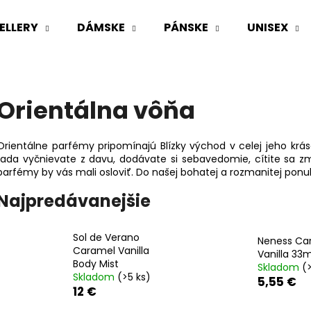
ELLERY
DÁMSKE
PÁNSKE
UNISEX
Čo potrebujete nájsť?
Orientálna vôňa
HĽADAŤ
Orientálne parfémy pripomínajú Blízky východ v celej jeho krás
rada vyčnievate z davu, dodávate si sebavedomie, cítite sa zm
parfémy by vás mali osloviť. Do našej bohatej a rozmanitej ponu
Odporúčame
Najpredávanejšie
Sol de Verano
Neness Ca
Caramel Vanilla
Vanilla 33m
Body Mist
Skladom
(
Skladom
(>5 ks)
5,55 €
12 €