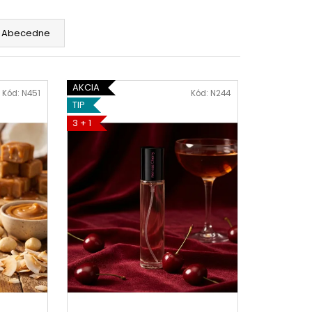
SH SÉRUM 3 ML
Abecedne
AKCIA
Kód:
N451
Kód:
N244
TIP
3 + 1