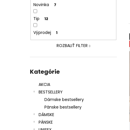
SOL DE VERANO SWEET APPLE BODY
Novinka
7
MIST
12 €
Tip
12
Výprodej
1
ROZBALIŤ FILTER
Preskočiť
kategórie
Kategórie
AKCIA
BESTSELLERY
Dámske bestsellery
Pánske bestsellery
DÁMSKE
PÁNSKE
UNISEX