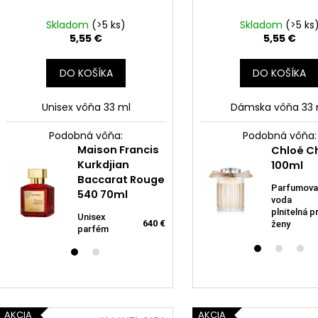
Skladom
(>5 ks)
Skladom
(>5 ks
5,55 €
5,55 €
DO KOŠÍKA
DO KOŠÍKA
Unisex vôňa 33 ml
Dámska vôňa 33 
Podobná vôňa:
Podobná vôňa:
Maison Francis
36
Chloé C
Yodeyma
Raphael
Kurkdjian
Ro
100ml
Boreal EDP
Rosalee Mirielle
Baccarat Rouge
P
Parfumova
540 70ml
mu
Unisex
Dámský
,5
voda
30
9,6 €
Parfumovaná
parfém 100 ml
€
plnitelná p
Unisex
Pa
voda
640 €
ženy
parfém
rol
mu
ml
AKCIA
AKCIA