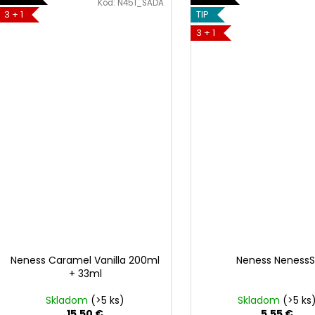
Kód:
N451_SADA
3 + 1
TIP
3 + 1
Neness Caramel Vanilla 200ml
Neness NenessS
+ 33ml
Skladom
(>5 ks)
Skladom
(>5 ks
15,50 €
5,55 €