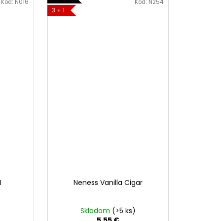
Kód:
N016
Kód:
N254
3 + 1
I
Neness Vanilla Cigar
)
Skladom
(>5 ks)
5,55 €