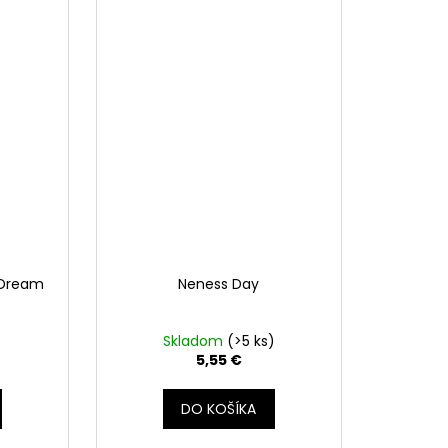
a Dream
Neness Day
)
Skladom
(>5 ks)
5,55 €
DO KOŠÍKA