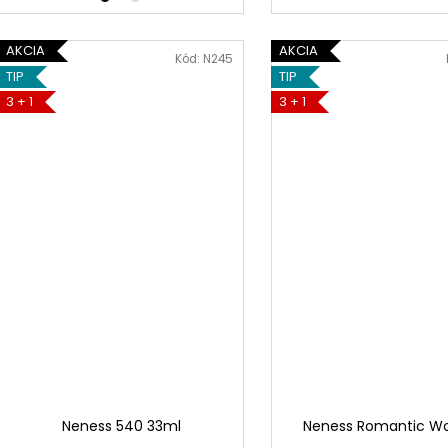
AKCIA
AKCIA
Kód:
N245
TIP
TIP
3 + 1
3 + 1
Neness 540 33ml
Neness Romantic 