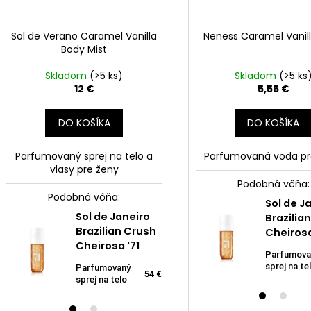
v
Sol de Verano Caramel Vanilla
Neness Caramel Vanil
Body Mist
Skladom
(>5 ks)
Skladom
(>5 ks
12 €
5,55 €
DO KOŠÍKA
DO KOŠÍKA
Parfumovaný sprej na telo a
Parfumovaná voda pr
vlasy pre ženy
Podobná vôňa:
Podobná vôňa:
Sol de Verano
Sol de J
Neness
Caramel Vanilla
Sol de Janeiro
Brazilia
la
Caramel Vanil
Body Mist
Brazilian Crush
Cheirosa
33ml
Cheirosa '71
Parfumovaný
Parfumova
sprej na telo a
12 €
Parfumovaná
sprej na te
Parfumovaný
55
5,
vlasy
54 €
voda pre
sprej na telo
€
ženy