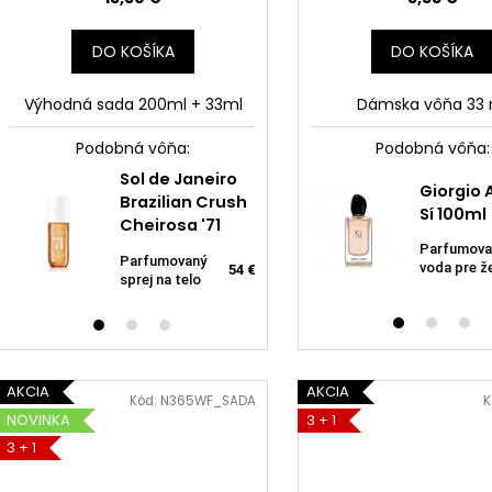
DO KOŠÍKA
DO KOŠÍKA
Výhodná sada 200ml + 33ml
Dámska vôňa 33 
Podobná vôňa:
Podobná vôňa:
Sol de Verano
Raphael
Sol de Janeiro
Giorgio
la
Caramel Vanil
Rosalee Fleur
Brazilian Crush
Sí 100ml
Body Mist
Japonaise
Cheirosa '71
Parfumova
Parfumovaný
Parfumovaná
Parfumovaný
55
voda pre ž
9,6 €
54 €
sprej na telo a
12
voda pre ženy
sprej na telo
€
vlasy
AKCIA
AKCIA
Kód:
N365WF_SADA
K
NOVINKA
3 + 1
3 + 1