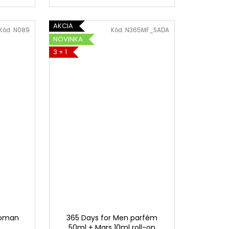
AKCIA
Kód:
N089
Kód:
N365MF_SADA
NOVINKA
3 + 1
Woman
365 Days for Men parfém
50ml + Mars 10ml roll-on