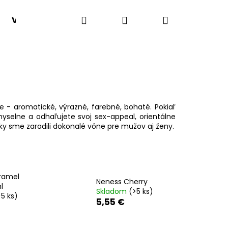
Hľadať
Prihlásenie
Nákupný
VONNÉ HMLY
SADY 1+1
VÔNE PODĽA TYPU
košík
e - aromatické, výrazné, farebné, bohaté. Pokiaľ
yselne a odhaľujete svoj sex-appeal, orientálne
ky sme zaradili dokonalé vône pre mužov aj ženy.
ramel
Neness Cherry
l
Skladom
(>5 ks)
>5 ks)
Nasledujúce
5,55 €