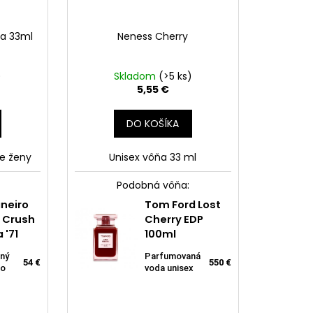
la 33ml
Neness Cherry
)
Skladom
(>5 ks)
5,55 €
DO KOŠÍKA
e ženy
Unisex vôňa 33 ml
Podobná vôňa:
Sol de Verano
Tom Ford Lost
aneiro
Sol de J
Neness
Caramel Vanilla
Sol de Janeiro
Cherry EDP
n Crush
Brazilia
la
Caramel Vanil
Body Mist
Brazilian Crush
100ml
 '71
Cheirosa
33ml
Cheirosa '71
Parfumovaný
Parfumovaná
ný
Parfumova
550 €
54 €
sprej na telo a
12 €
Parfumovaná
voda unisex
lo
sprej na te
Parfumovaný
55
5,
vlasy
54 €
voda pre
sprej na telo
€
ženy