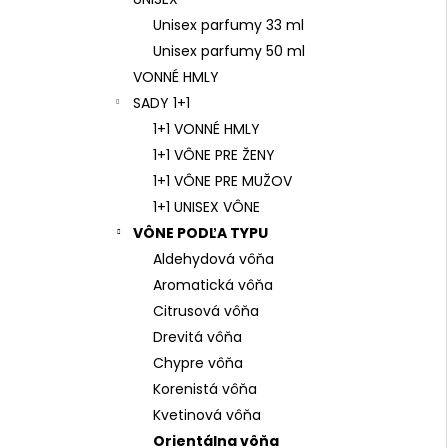
Unisex parfumy 33 ml
Unisex parfumy 50 ml
VONNÉ HMLY
SADY 1+1
1+1 VONNÉ HMLY
1+1 VÔNE PRE ŽENY
1+1 VÔNE PRE MUŽOV
1+1 UNISEX VÔNE
VÔNE PODĽA TYPU
Aldehydová vôňa
Aromatická vôňa
Neness
Citrusová vôňa
Caramel Vanil
Drevitá vôňa
33ml
Chypre vôňa
Parfumovaná
5,
Korenistá vôňa
voda pre
ženy
Kvetinová vôňa
Orientálna vôňa