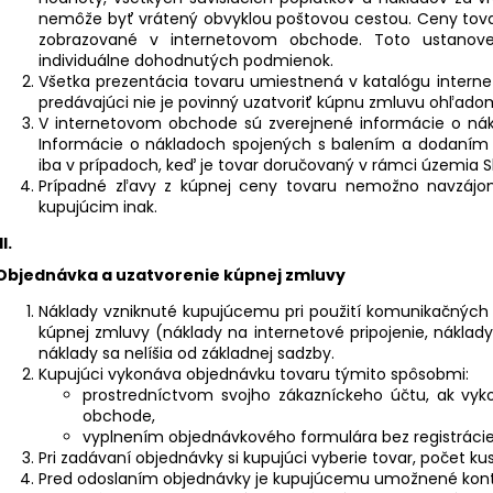
nemôže byť vrátený obvyklou poštovou cestou. Ceny tovaru
zobrazované v internetovom obchode. Toto ustanove
individuálne dohodnutých podmienok.
Všetka prezentácia tovaru umiestnená v katalógu intern
predávajúci nie je povinný uzatvoriť kúpnu zmluvu ohľado
V internetovom obchode sú zverejnené informácie o ná
Informácie o nákladoch spojených s balením a dodaním
iba v prípadoch, keď je tovar doručovaný v rámci územia Sl
Prípadné zľavy z kúpnej ceny tovaru nemožno navzájo
kupujúcim inak.
II.
Objednávka a uzatvorenie kúpnej zmluvy
Náklady vzniknuté kupujúcemu pri použití komunikačných p
kúpnej zmluvy (náklady na internetové pripojenie, náklady
náklady sa nelíšia od základnej sadzby.
Kupujúci vykonáva objednávku tovaru týmito spôsobmi:
prostredníctvom svojho zákazníckeho účtu, ak vyk
obchode,
vyplnením objednávkového formulára bez registrácie
Pri zadávaní objednávky si kupujúci vyberie tovar, počet ku
Pred odoslaním objednávky je kupujúcemu umožnené kontrol