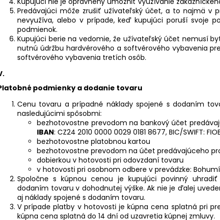
Kupujúci nie je oprávnený umožniť využívanie zákaznícke
Predávajúci môže zrušiť užívateľský účet, a to najmä v pr
nevyužíva, alebo v prípade, keď kupujúci poruší svoje 
podmienok.
Kupujúci berie na vedomie, že užívateľský účet nemusí by
nutnú údržbu hardvérového a softvérového vybavenia pr
softvérového vybavenia tretích osôb.
V.
Platobné podmienky a dodanie tovaru
Cenu tovaru a prípadné náklady spojené s dodaním tov
nasledujúcimi spôsobmi:
bezhotovostne prevodom na bankový účet predáva
IBAN
: CZ24 2010 0000 0029 0181 8677, BIC/SWIFT: FI
bezhotovostne platobnou kartou
bezhotovostne prevodom na účet predávajúceho pr
dobierkou v hotovosti pri odovzdaní tovaru
v hotovosti pri osobnom odbere v prevádzke: Bohumín
Spoločne s kúpnou cenou je kupujúci povinný uhradi
dodaním tovaru v dohodnutej výške. Ak nie je ďalej uvede
aj náklady spojené s dodaním tovaru.
V prípade platby v hotovosti je kúpna cena splatná pri pr
kúpna cena splatná do 14 dní od uzavretia kúpnej zmluvy.