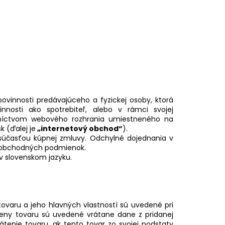
SH SÉRUM 3 ML
vinnosti predávajúceho a fyzickej osoby, ktorá
nnosti ako spotrebiteľ, alebo v rámci svojej
dníctvom webového rozhrania umiestneného na
 (ďalej je
„internetový obchod“
).
účasťou kúpnej zmluvy. Odchylné dojednania v
 obchodných podmienok.
v slovenskom jazyku.
tovaru a jeho hlavných vlastností sú uvedené pri
Ceny tovaru sú uvedené vrátane dane z pridanej
átenie tovaru, ak tento tovar zo svojej podstaty