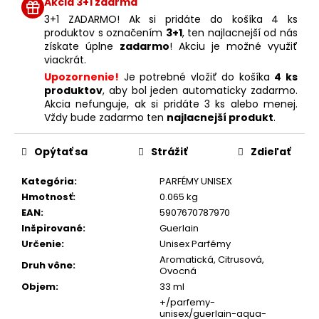
Akcia 3+1 zdarma
3+1 ZADARMO! Ak si pridáte do košíka 4 ks
produktov s označením
3+1
, ten najlacnejší od nás
získate úplne
zadarmo
! Akciu je možné využiť
viackrát.
Upozornenie!
Je potrebné vložiť do košíka
4 ks
produktov
, aby bol jeden automaticky zadarmo.
Akcia nefunguje, ak si pridáte 3 ks alebo menej.
Vždy bude zadarmo ten
najlacnejší produkt
.
Opýtať sa
Strážiť
Zdieľať
Kategória
:
PARFÉMY UNISEX
Hmotnosť
:
0.065 kg
EAN
:
5907670787970
Inšpirované
:
Guerlain
Určenie
:
Unisex Parfémy
Aromatická, Citrusová,
Druh vône
:
Ovocná
Objem
:
33 ml
+/parfemy-
unisex/guerlain-aqua-