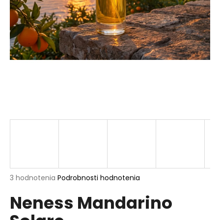
á
j
s
ť
?
HĽADAŤ
O
d
p
Priemerné
3 hodnotenia
Podrobnosti hodnotenia
hodnotenie
o
Neness Mandarino
produktu
r
je
ú
5,0