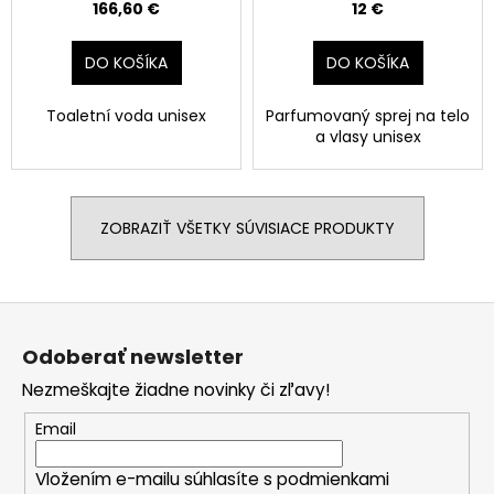
166,60 €
12 €
DO KOŠÍKA
DO KOŠÍKA
Toaletní voda unisex
Parfumovaný sprej na telo
a vlasy unisex
ZOBRAZIŤ VŠETKY SÚVISIACE PRODUKTY
Z
á
Odoberať newsletter
p
Nezmeškajte žiadne novinky či zľavy!
ä
t
Email
i
Vložením e-mailu súhlasíte s
podmienkami
e