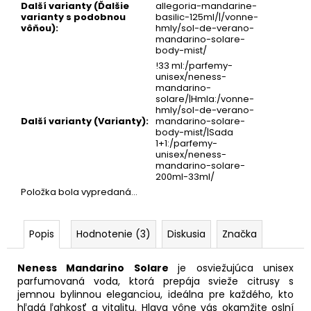
Další varianty (Ďalšie
allegoria-mandarine-
varianty s podobnou
basilic-125ml/|/vonne-
vôňou)
:
hmly/sol-de-verano-
mandarino-solare-
body-mist/
!33 ml:/parfemy-
unisex/neness-
mandarino-
solare/|Hmla:/vonne-
hmly/sol-de-verano-
Další varianty (Varianty)
:
mandarino-solare-
body-mist/|Sada
1+1:/parfemy-
unisex/neness-
mandarino-solare-
200ml-33ml/
Položka bola vypredaná…
Popis
Hodnotenie (3)
Diskusia
Značka
Neness Mandarino Solare
je osviežujúca unisex
parfumovaná voda, ktorá prepája svieže citrusy s
jemnou bylinnou eleganciou, ideálna pre každého, kto
hľadá ľahkosť a vitalitu. Hlava vône vás okamžite oslní