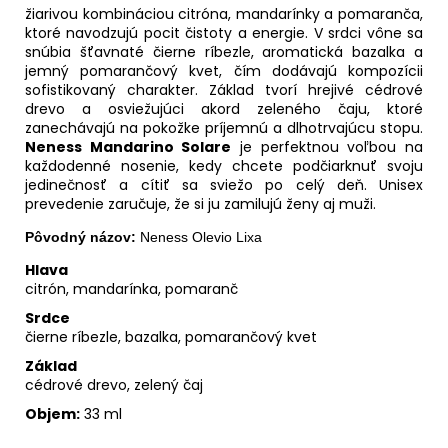
žiarivou kombináciou citróna, mandarínky a pomaranča,
ktoré navodzujú pocit čistoty a energie. V srdci vône sa
snúbia šťavnaté čierne ríbezle, aromatická bazalka a
jemný pomarančový kvet, čím dodávajú kompozícii
sofistikovaný charakter. Základ tvorí hrejivé cédrové
drevo a osviežujúci akord zeleného čaju, ktoré
zanechávajú na pokožke príjemnú a dlhotrvajúcu stopu.
Neness Mandarino Solare
je perfektnou voľbou na
každodenné nosenie, kedy chcete podčiarknuť svoju
jedinečnosť a cítiť sa sviežo po celý deň. Unisex
prevedenie zaručuje, že si ju zamilujú ženy aj muži.
Pôvodný názov:
Neness Olevio Lixa
Hlava
citrón, mandarínka, pomaranč
Srdce
čierne ríbezle, bazalka, pomarančový kvet
Základ
cédrové drevo, zelený čaj
Objem:
33 ml