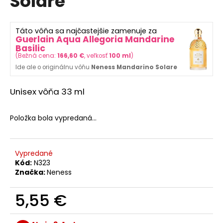
Solare
č
z
a
5
m
hviezdičiek.
Táto vôňa sa najčastejšie zamenuje za
e
Guerlain Aqua Allegoria Mandarine
Basilic
(
Bežná cena:
166,60 €
, veľkosť
100 ml
)
SOL
Ide ale o originálnu vôňu
Neness Mandarino Solare
DE
VERANO
DRAGON
Unisex vôňa 33 ml
BLOOM
BODY
MIST
Položka bola vypredaná…
12
€
Vypredané
Kód:
N323
Značka:
Neness
5,55 €
Jednotková
cena: