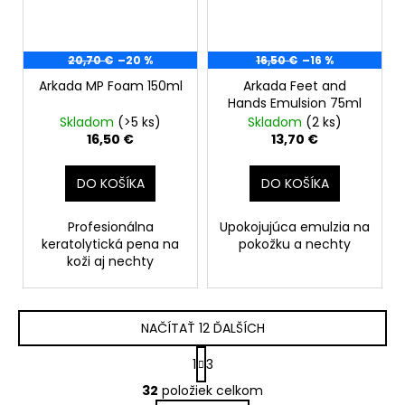
20,70 €
–20 %
16,50 €
–16 %
Arkada MP Foam 150ml
Arkada Feet and
Hands Emulsion 75ml
Skladom
(>5 ks)
Skladom
(2 ks)
16,50 €
13,70 €
DO KOŠÍKA
DO KOŠÍKA
Profesionálna
Upokojujúca emulzia na
keratolytická pena na
pokožku a nechty
koži aj nechty
NAČÍTAŤ 12 ĎALŠÍCH
S
1
3
t
O
r
32
položiek celkom
v