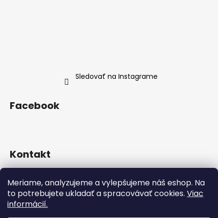
Sledovať na Instagrame
Facebook
Kontakt
info
@
neness.sk
Meriame, analyzujeme a vylepšujeme náš eshop. Na
+420 702 114 113
to potrebujete ukladať a spracovávať cookies.
Viac
Neness Official SK
informácií.
neness_czsk/