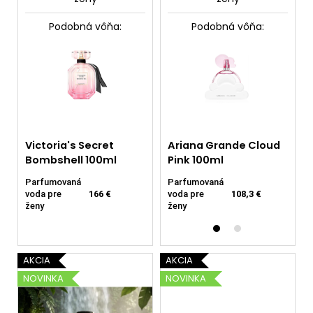
Podobná vôňa:
Podobná vôňa:
Victoria's Secret
Neness Nebula
Ariana Grande Cloud
Nene
Bombshell 100ml
Pink 100ml
Parfumovaná
Parf
voda pre
129 Kč
voda 
Parfumovaná
Parfumovaná
ženy
ženy
voda pre
166 €
voda pre
108,3 €
ženy
ženy
AKCIA
AKCIA
NOVINKA
NOVINKA