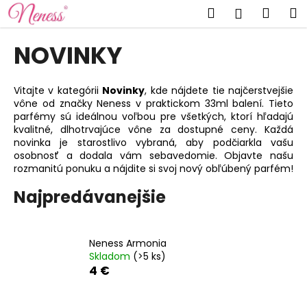
K
Prejsť
Hľadať
Náku
M
Prihlásen
na
o
obsah
Späť
Späť
košík
š
NOVINKY
í
Č
k
o
Vitajte v kategórii
Novinky
, kde nájdete tie najčerstvejšie
vône od značky Neness v praktickom 33ml balení. Tieto
p
parfémy sú ideálnou voľbou pre všetkých, ktorí hľadajú
o
kvalitné, dlhotrvajúce vône za dostupné ceny. Každá
t
novinka je starostlivo vybraná, aby podčiarkla vašu
osobnosť a dodala vám sebavedomie. Objavte našu
r
rozmanitú ponuku a nájdite si svoj nový obľúbený parfém!
e
Najpredávanejšie
b
u
j
Neness Armonia
e
Skladom
(>5 ks)
t
4 €
e
n