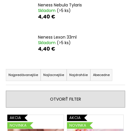
Neness Nebula Tylaris
á
Skladom
(>5 ks)
j
4,40 €
s
ť
?
Neness Lexon 33ml
Skladom
(>5 ks)
4,40 €
R
HĽADAŤ
a
Najpredávanejšie
Najlacnejšie
Najdrahšie
Abecedne
d
e
O
n
d
OTVORIŤ FILTER
i
p
o
e
V
r
AKCIA
AKCIA
p
ý
ú
NOVINKA
NOVINKA
r