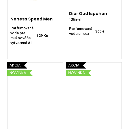
Dior Oud Ispahan
Neness Speed Men
125ml
Parfumovaná
Parfumovaná
360 €
voda pre
voda unisex
129 Kč
mužov vôňa
vytvorená AI
AKCIA
AKCIA
NOVINKA
NOVINKA