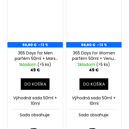
56,80 €
–13 %
56,80 €
–13 %
365 Days for Men
365 Days for Women
parfém 50ml + Mars
parfém 50ml + Venus
10ml roll-on
10ml roll-on
Skladom
(>5 ks)
Skladom
(>5 ks)
49 €
49 €
DO KOŠÍKA
DO KOŠÍKA
Výhodná sada 50ml +
Výhodná sada 50ml +
10ml
10ml
Sada obsahuje:
Sada obsahuje: