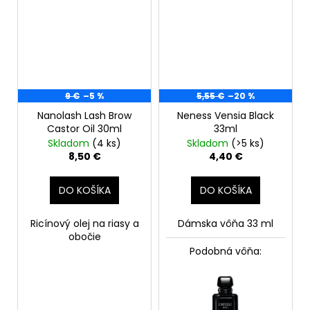
9 €
–5 %
5,55 €
–20 %
Nanolash Lash Brow
Neness Vensia Black
Castor Oil 30ml
33ml
Skladom
(4 ks)
Skladom
(>5 ks)
8,50 €
4,40 €
DO KOŠÍKA
DO KOŠÍKA
Ricínový olej na riasy a
Dámska vôňa 33 ml
obočie
Podobná vôňa: