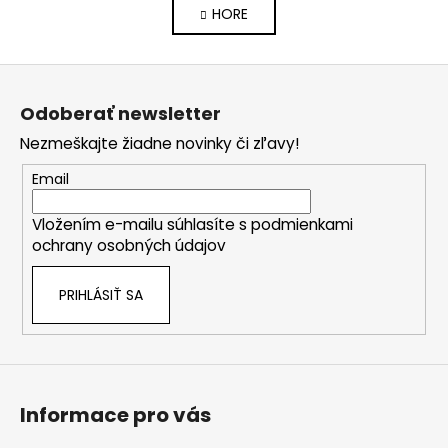
á
HORE
l
n
k
á
o
d
Z
v
a
a
á
c
Odoberať newsletter
n
p
i
i
Nezmeškajte žiadne novinky či zľavy!
e
ä
e
p
t
Email
r
i
v
Vložením e-mailu súhlasíte s
podmienkami
e
k
ochrany osobných údajov
y
v
PRIHLÁSIŤ SA
ý
p
i
s
u
Informace pro vás