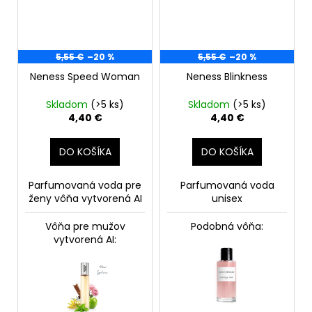
5,55 €
–20 %
5,55 €
–20 %
Neness Speed Woman
Neness Blinkness
Skladom
(>5 ks)
Skladom
(>5 ks)
4,40 €
4,40 €
DO KOŠÍKA
DO KOŠÍKA
Parfumovaná voda pre
Parfumovaná voda
ženy
vôňa vytvorená AI
unisex
Vôňa pre mužov
Podobná vôňa:
vytvorená AI: