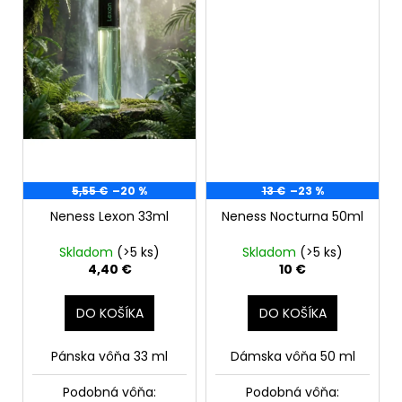
5,55 €
–20 %
13 €
–23 %
Neness Lexon 33ml
Neness Nocturna 50ml
Skladom
(>5 ks)
Skladom
(>5 ks)
4,40 €
10 €
DO KOŠÍKA
DO KOŠÍKA
Pánska vôňa 33 ml
Dámska vôňa 50 ml
Podobná vôňa:
Podobná vôňa: