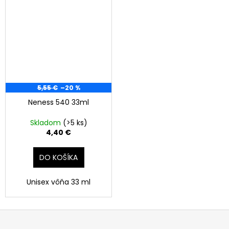
5,55 €
–20 %
Neness 540 33ml
Skladom
(>5 ks)
4,40 €
DO KOŠÍKA
Unisex vôňa 33 ml
Z