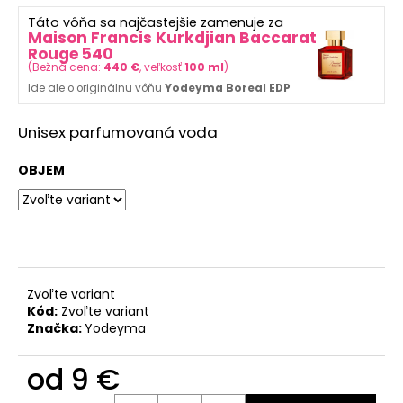
č
z
a
Táto vôňa sa najčastejšie zamenuje za
5
Maison Francis Kurkdjian Baccarat
m
hviezdičiek.
Rouge 540
e
(
Bežná cena:
440 €
, veľkosť
100 ml
)
Ide ale o originálnu vôňu
Yodeyma Boreal EDP
SOL
DE
Unisex parfumovaná voda
VERANO
DRAGON
OBJEM
BLOOM
BODY
MIST
9,50
€
Pôvodne:
12
€
Zvoľte variant
Kód:
Zvoľte variant
Značka:
Yodeyma
od
9 €
Jednotková