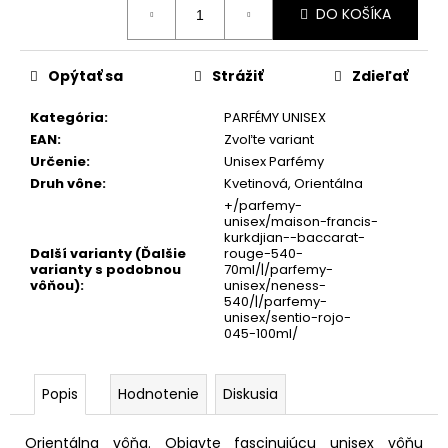
DO KOŠÍKA
cena:
Opýtať sa
Strážiť
Zdieľať
Kategória
:
PARFÉMY UNISEX
EAN
:
Zvoľte variant
Určenie
:
Unisex Parfémy
Druh vône
:
Kvetinová, Orientálna
+/parfemy-
unisex/maison-francis-
kurkdjian--baccarat-
Další varianty (Ďalšie
rouge-540-
varianty s podobnou
70ml/|/parfemy-
vôňou)
:
unisex/neness-
540/|/parfemy-
unisex/sentio-rojo-
045-100ml/
Popis
Hodnotenie
Diskusia
Orientálna vôňa. Objavte fascinujúcu unisex vôňu