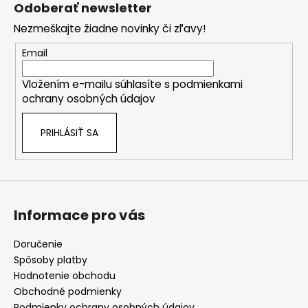
á
Odoberať newsletter
p
Nezmeškajte žiadne novinky či zľavy!
ä
t
Email
i
Vložením e-mailu súhlasíte s
podmienkami
e
ochrany osobných údajov
PRIHLÁSIŤ SA
Informace pro vás
Doručenie
Spôsoby platby
Hodnotenie obchodu
Obchodné podmienky
Podmienky ochrany osobných údajov