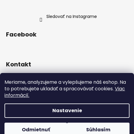
Sledovať na Instagrame
Facebook
Kontakt
info
@
neness.sk
Meriame, analyzujeme a vylepšujeme náš eshop. Na
+420 702 114 113
to potrebujete ukladať a spracovávať cookies.
Viac
Neness Official SK
informácií.
neness_czsk/
Nastavenie
Vytvoril Shoptet
Copyright 2026
Neness Official SK
. Všetky práva
Odmietnuť
Súhlasím
vyhradené.