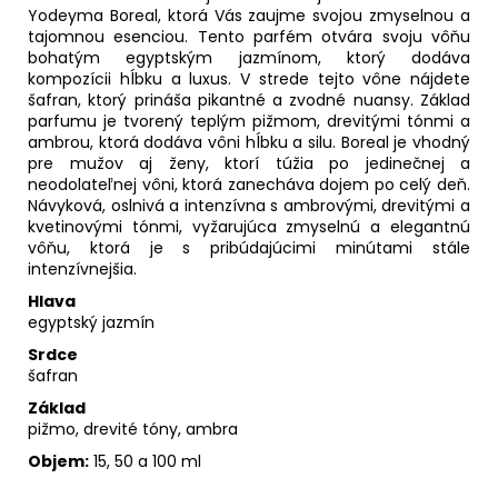
Yodeyma Boreal, ktorá Vás zaujme svojou zmyselnou a
tajomnou esenciou. Tento parfém otvára svoju vôňu
bohatým egyptským jazmínom, ktorý dodáva
kompozícii hĺbku a luxus. V strede tejto vône nájdete
šafran, ktorý prináša pikantné a zvodné nuansy. Základ
parfumu je tvorený teplým pižmom, drevitými tónmi a
ambrou, ktorá dodáva vôni hĺbku a silu. Boreal je vhodný
pre mužov aj ženy, ktorí túžia po jedinečnej a
neodolateľnej vôni, ktorá zanecháva dojem po celý deň.
Návyková, oslnivá a intenzívna s ambrovými, drevitými a
kvetinovými tónmi, vyžarujúca zmyselnú a elegantnú
vôňu, ktorá je s pribúdajúcimi minútami stále
intenzívnejšia.
Hlava
egyptský jazmín
Srdce
šafran
Základ
pižmo, drevité tóny, ambra
Objem:
15, 50 a 100 ml