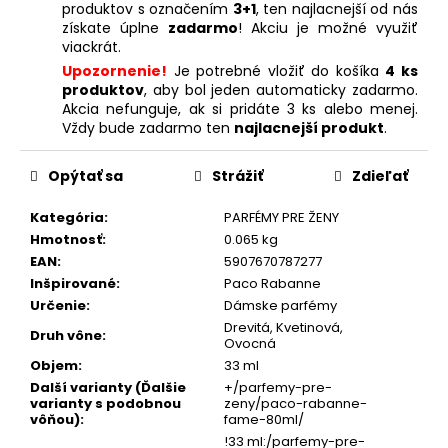
produktov s označením
3+1
, ten najlacnejší od nás
získate úplne
zadarmo
! Akciu je možné využiť
viackrát.
Upozornenie!
Je potrebné vložiť do košíka
4 ks
produktov
, aby bol jeden automaticky zadarmo.
Akcia nefunguje, ak si pridáte 3 ks alebo menej.
Vždy bude zadarmo ten
najlacnejší produkt
.
Opýtať sa
Strážiť
Zdieľať
Kategória
:
PARFÉMY PRE ŽENY
Hmotnosť
:
0.065 kg
EAN
:
5907670787277
Inšpirované
:
Paco Rabanne
Určenie
:
Dámske parfémy
Drevitá, Kvetinová,
Druh vône
:
Ovocná
Objem
:
33 ml
Další varianty (Ďalšie
+/parfemy-pre-
varianty s podobnou
zeny/paco-rabanne-
vôňou)
:
fame-80ml/
!33 ml:/parfemy-pre-