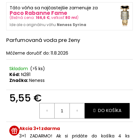
č
z
a
Táto vôňa sa najčastejšie zamenuje za
5
Paco Rabanne Fame
m
hviezdičiek.
(
Bežná cena:
166,6 €
, veľkosť
80 ml
)
e
Ide ale o originálnu vôňu
Neness Syrina
NENESS
Parfumovaná voda pre ženy
SWEET
APPLE
Môžeme doručiť do:
11.8.2026
5,55
€
Skladom
(>5 ks)
Kód:
N281
Značka:
Neness
5,55 €
Jednotková
DO KOŠÍKA
cena:
Akcia 3+1 zdarma
3+1 ZADARMO! Ak si pridáte do košíka 4 ks