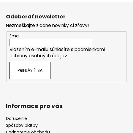
Z
á
Odoberať newsletter
p
Nezmeškajte žiadne novinky či zľavy!
ä
t
Email
i
Vložením e-mailu súhlasíte s
podmienkami
e
ochrany osobných údajov
PRIHLÁSIŤ SA
Informace pro vás
Doručenie
Spôsoby platby
Hodnotenie obchodu