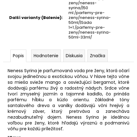
zeny/neness-
syrina/|50
ml:/parfemy-pre-
Další varianty (Balenie)
:
zeny/neness-syrina-
50ml/|Sada
1+1:/parfemy-pre-
zeny/neness-syrina-
50ml-33ml/
Popis
Hodnotenie
Diskusia
Značka
Neness Syrina je parfumovaná voda pre ženy, ktorá očarí
svojou jedinečnou a exotickou vôňou. V hlave tejto vône
sa mieša svieže mango a osviežujúci bergamot, ktoré
dodávajú parfému živý a radostný nádych. Srdce vône
tvorí zmyselný jazmín a tajomné kadidlo, čo prináša
parfému hĺbku a kúzlo orientu. Základné tóny
santalového dreva a vanilky dodávajú vôni hrejivý a
krémový záver, ktorý pretrváva a zanecháva
nezabudnuteľný dojem. Neness Syrina je ideálnou
voľbou pre ženy, ktoré hľadajú výraznú a podmanivú
vôňu pre každú príležitosť.