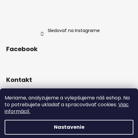
Sledovať na Instagrame
Facebook
Kontakt
info
@
neness.sk
Meriame, analyzujeme a vylepšujeme náš eshop. Na
+420 702 114 113
to potrebujete ukladať a spracovávať cookies.
Viac
Neness Official SK
informácií.
neness_czsk/
Nastavenie
Vytvoril Shoptet