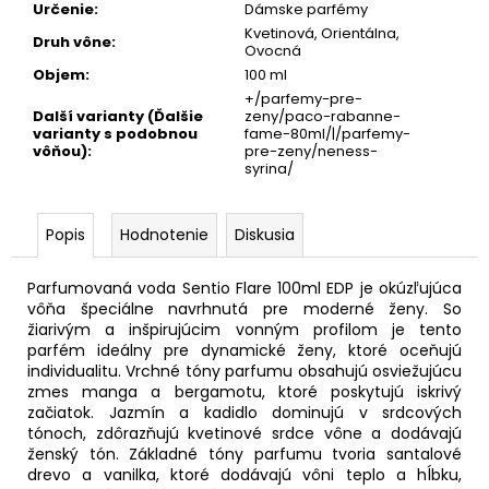
Určenie
:
Dámske parfémy
Kvetinová, Orientálna,
Druh vône
:
Ovocná
Objem
:
100 ml
+/parfemy-pre-
Další varianty (Ďalšie
zeny/paco-rabanne-
varianty s podobnou
fame-80ml/|/parfemy-
vôňou)
:
pre-zeny/neness-
syrina/
Popis
Hodnotenie
Diskusia
Parfumovaná voda Sentio Flare 100ml EDP je okúzľujúca
vôňa špeciálne navrhnutá pre moderné ženy. So
žiarivým a inšpirujúcim vonným profilom je tento
parfém ideálny pre dynamické ženy, ktoré oceňujú
individualitu. Vrchné tóny parfumu obsahujú osviežujúcu
zmes manga a bergamotu, ktoré poskytujú iskrivý
začiatok. Jazmín a kadidlo dominujú v srdcových
tónoch, zdôrazňujú kvetinové srdce vône a dodávajú
ženský tón. Základné tóny parfumu tvoria santalové
drevo a vanilka, ktoré dodávajú vôni teplo a hĺbku,