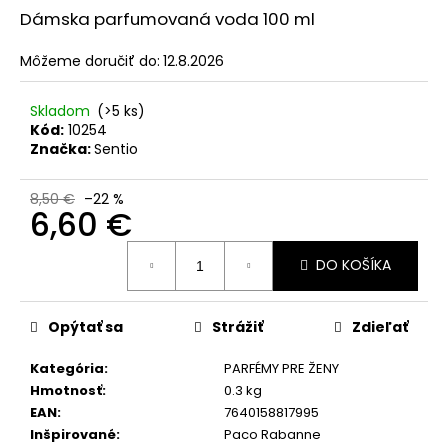
č
Dámska parfumovaná voda 100 ml
a
m
Môžeme doručiť do:
12.8.2026
e
Skladom
(>5 ks)
365
Kód:
10254
DAYS
Značka:
Sentio
FOR
MEN
PARFUM
8,50 €
–22 %
S
6,60 €
FEROMÓNMI
PRE
Jednotková
MUŽOV
DO KOŠÍKA
cena:
50
ML
39
Opýtať sa
Strážiť
Zdieľať
€
Pôvodne:
Kategória
:
PARFÉMY PRE ŽENY
46,80
Hmotnosť
:
0.3 kg
€
EAN
:
7640158817995
Inšpirované
:
Paco Rabanne