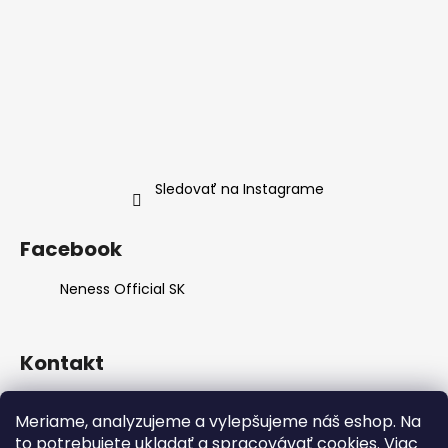
Sledovať na Instagrame
Facebook
Neness Official SK
Kontakt
info
@
neness.sk
Meriame, analyzujeme a vylepšujeme náš eshop. Na
+420 702 114 113
to potrebujete ukladať a spracovávať cookies.
Viac