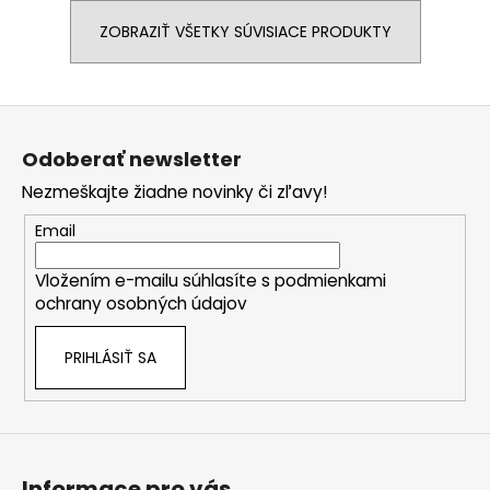
ZOBRAZIŤ VŠETKY SÚVISIACE PRODUKTY
Z
á
Odoberať newsletter
p
Nezmeškajte žiadne novinky či zľavy!
ä
t
Email
i
Vložením e-mailu súhlasíte s
podmienkami
e
ochrany osobných údajov
PRIHLÁSIŤ SA
Informace pro vás