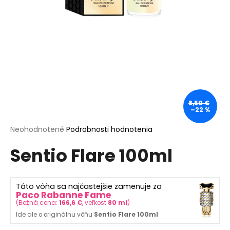
á
j
s
ť
?
8,50 €
–22 %
HĽADAŤ
Priemerné
Neohodnotené
Podrobnosti hodnotenia
hodnotenie
Sentio Flare 100ml
produktu
je
O
0,0
d
z
p
Táto vôňa sa najčastejšie zamenuje za
5
Paco Rabanne Fame
o
hviezdičiek.
(
Bežná cena:
166,6 €
, veľkosť
80 ml
)
r
Ide ale o originálnu vôňu
Sentio Flare 100ml
ú