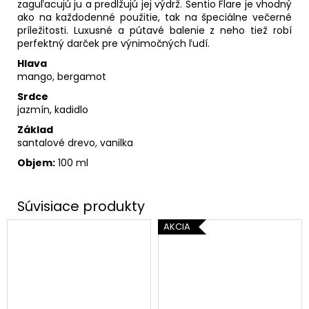
zaguľacujú ju a predlžujú jej výdrž. Sentio Flare je vhodný
ako na každodenné použitie, tak na špeciálne večerné
príležitosti. Luxusné a pútavé balenie z neho tiež robí
perfektný darček pre výnimočných ľudí.
Hlava
mango, bergamot
Srdce
jazmín, kadidlo
Základ
santalové drevo, vanilka
Objem:
100 ml
AKCIA