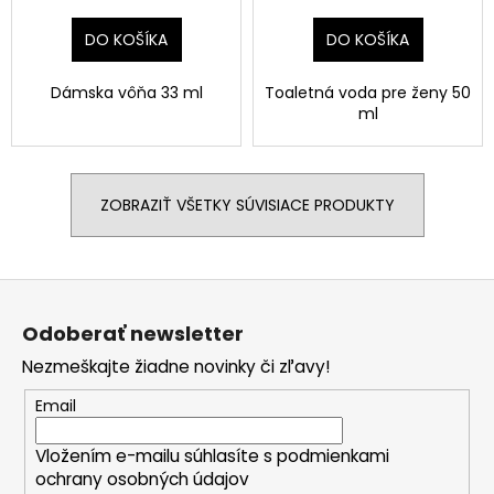
DO KOŠÍKA
DO KOŠÍKA
Dámska vôňa 33 ml
Toaletná voda pre ženy 50
ml
ZOBRAZIŤ VŠETKY SÚVISIACE PRODUKTY
Z
á
Odoberať newsletter
p
Nezmeškajte žiadne novinky či zľavy!
ä
t
Email
i
Vložením e-mailu súhlasíte s
podmienkami
e
ochrany osobných údajov