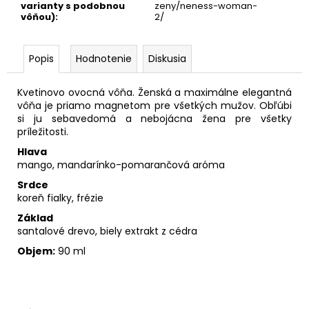
varianty s podobnou
zeny/neness-woman-
vôňou)
:
2/
Popis
Hodnotenie
Diskusia
Kvetinovo ovocná vôňa. Ženská a maximálne elegantná
vôňa je priamo magnetom pre všetkých mužov. Obľúbi
si ju sebavedomá a nebojácna žena pre všetky
príležitosti.
Hlava
mango, mandarínko-pomarančová aróma
Srdce
koreň fialky, frézie
Základ
santalové drevo, biely extrakt z cédra
Objem:
90 ml