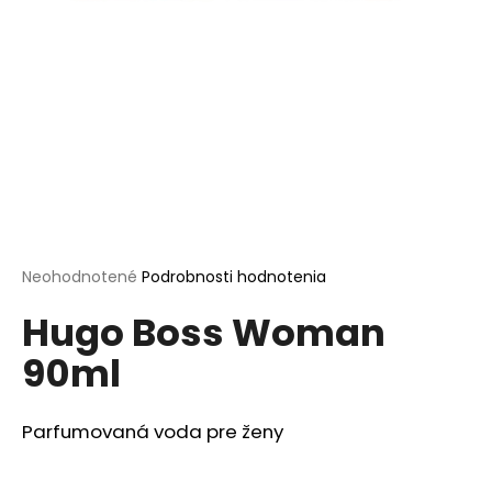
á
j
s
ť
?
HĽADAŤ
Priemerné
Neohodnotené
Podrobnosti hodnotenia
hodnotenie
Hugo Boss Woman
produktu
je
O
90ml
0,0
d
z
p
5
o
hviezdičiek.
Parfumovaná voda pre ženy
r
ú