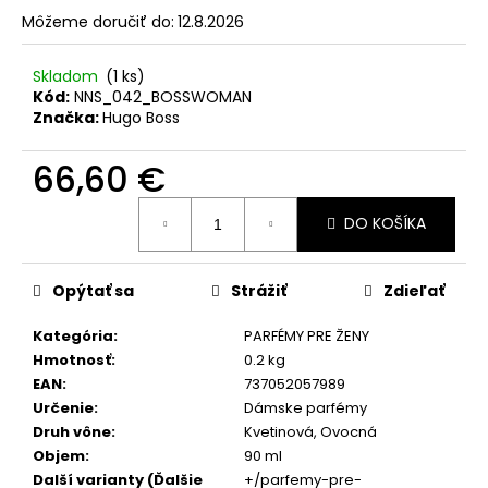
č
Môžeme doručiť do:
12.8.2026
a
m
e
Skladom
(1 ks)
Kód:
NNS_042_BOSSWOMAN
Značka:
Hugo Boss
SOL
DE
66,60 €
VERANO
DRAGON
Jednotková
BLOOM
DO KOŠÍKA
cena:
BODY
MIST
9,50
Opýtať sa
Strážiť
Zdieľať
€
Pôvodne:
12
Kategória
:
PARFÉMY PRE ŽENY
€
Hmotnosť
:
0.2 kg
EAN
:
737052057989
Určenie
:
Dámske parfémy
Druh vône
:
Kvetinová, Ovocná
Objem
:
90 ml
Další varianty (Ďalšie
+/parfemy-pre-