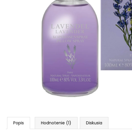
SOL DE VERANO SWEET APPLE BODY
MIST
9,50 €
Pôvodne:
12 €
Popis
Hodnotenie (1)
Diskusia