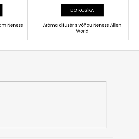
DO KOŠÍKA
dam Neness
Aróma difuzér s vôňou Neness Allien
World