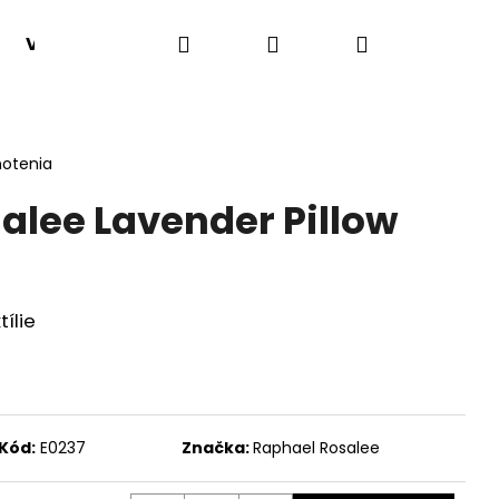
Hľadať
Prihlásenie
Nákupný
VONNÉ HMLY
SADY 1+1
VÔNE PODĽA TYPU
košík
notenia
alee Lavender Pillow
ílie
Nasledujúce
Kód:
E0237
Značka:
Raphael Rosalee