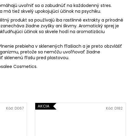
pomáhajú uvoľniť sa a zabudnúť na každodenný stres.
 má tiež skvelý upokojujúci účinok na psychiku.
itný produkt sa používajú iba rastlinné extrakty a prírodné
nezanecháva žiadne zvyšky ani škvrny. Aromatický sprej je
ukľudňujúci účinok sa skvele hodí na aromatizáciu
lnenie prebieha v sklenených fľašiach a je preto obzvlášť
 organizmu, pretože sa nemôžu uvoľňovať žiadne
ť sklenenú fľašu pred plastovou.
osalee Cosmetics.
AKCIA
Kód:
D067
Kód:
D182