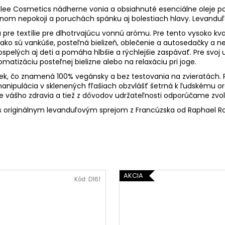
salee Cosmetics nádherne vonia a obsiahnuté esenciálne oleje 
nom nepokoji a poruchách spánku aj bolestiach hlavy. Levanduľa
 pre textílie pre dlhotrvajúcu vonnú arómu. Pre tento vysoko kval
ie, ako sú vankúše, posteľná bielizeň, oblečenie a autosedačky a 
pelých aj deti a pomáha hlbšie a rýchlejšie zaspávať. Pre svoj 
romatizáciu posteľnej bielizne alebo na relaxáciu pri joge.
iek, čo znamená 100% vegánsky a bez testovania na zvieratách. P
je manipulácia v sklenených fľašiach obzvlášť šetrná k ľudskému
e vášho zdravia a tiež z dôvodov udržateľnosti odporúčame zvoli
 originálnym levanduľovým sprejom z Francúzska od Raphael R
AKCIA
Kód:
D161