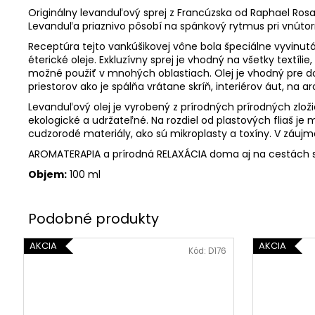
Originálny levanduľový sprej z Francúzska od Raphael Ro
Levanduľa priaznivo pôsobí na spánkový rytmus pri vnútor
Receptúra ​​tejto vankúšikovej vône bola špeciálne vyvinutá
éterické oleje. Exkluzívny sprej je vhodný na všetky textíl
možné použiť v mnohých oblastiach. Olej je vhodný pre dos
priestorov ako je spálňa vrátane skríň, interiérov áut, na a
Levanduľový olej je vyrobený z prírodných prírodných zlož
ekologické a udržateľné. Na rozdiel od plastových fliaš 
cudzorodé materiály, ako sú mikroplasty a toxíny. V záujm
AROMATERAPIA a prírodná RELAXÁCIA doma aj na cestách s
Objem:
100 ml
AKCIA
AKCIA
Kód:
D176