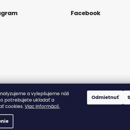
agram
Facebook
nalyzujeme a vylepšujeme náš
Odmietnuť
to potrebujete ukladať a
Sledovať na Instagrame
ť cookies.
Viac informácií.
a vyhradené.
nie