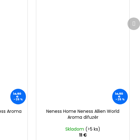
Ďa
pr
14,90
14,90
€
€
–26 %
–26 %
ss Aroma
Neness Home Neness Allien World
Aroma difuzér
Skladom
(>5 ks)
11 €