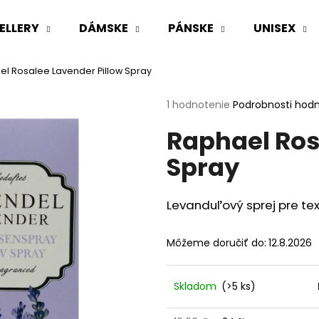
ELLERY
DÁMSKE
PÁNSKE
UNISEX
l Rosalee Lavender Pillow Spray
Čo potrebujete nájsť?
Priemerné
1 hodnotenie
Podrobnosti hod
hodnotenie
Raphael Ros
produktu
HĽADAŤ
je
Spray
5,0
z
5
Odporúčame
hviezdičiek.
Levanduľový sprej pre text
Môžeme doručiť do:
12.8.2026
Skladom
(>5 ks)