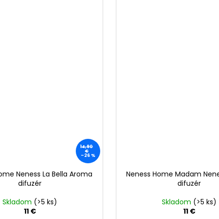
14,90
€
–26 %
ome Neness La Bella Aroma
Neness Home Madam Nene
difuzér
difuzér
Skladom
(>5 ks)
Skladom
(>5 ks)
11 €
11 €