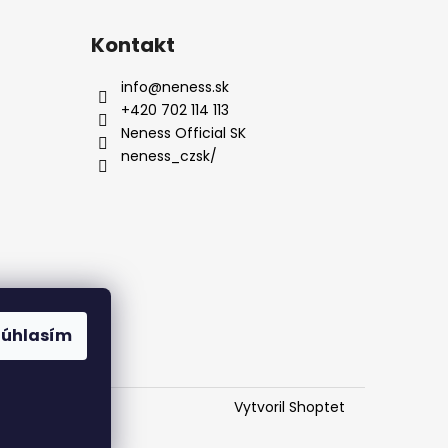
Kontakt
info
@
neness.sk
+420 702 114 113
Neness Official SK
neness_czsk/
Súhlasím
Vytvoril Shoptet