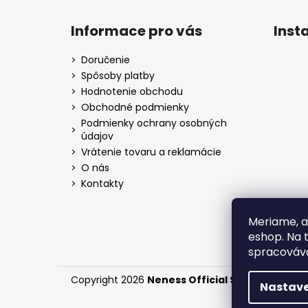
Informace pro vás
Inst
Doručenie
Spôsoby platby
Hodnotenie obchodu
Obchodné podmienky
Podmienky ochrany osobných
údajov
Vrátenie tovaru a reklamácie
O nás
Kontakty
Meriame, a
eshop. Na 
spracováva
Copyright 2026
Neness Official SK
. Všetky práv
Nastave