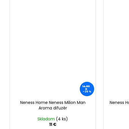
14,90
€
–26 %
Neness Home Neness Milion Man
Neness H
Aroma difuzér
Skladom
(4 ks)
11 €