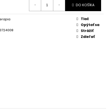
SH SÉRUM 3 ML
DO KOŠÍKA
Tlač
erapia
Opýtať sa
3724008
Strážiť
Zdieľať