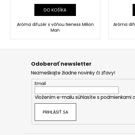
DO KOŠÍKA
Aróma difuzér s vôňou Neness Milion
Aróma difu
Man
Z
á
Odoberať newsletter
p
Nezmeškajte žiadne novinky či zľavy!
ä
t
Email
i
Vložením e-mailu súhlasíte s
podmienkami o
e
PRIHLÁSIŤ SA