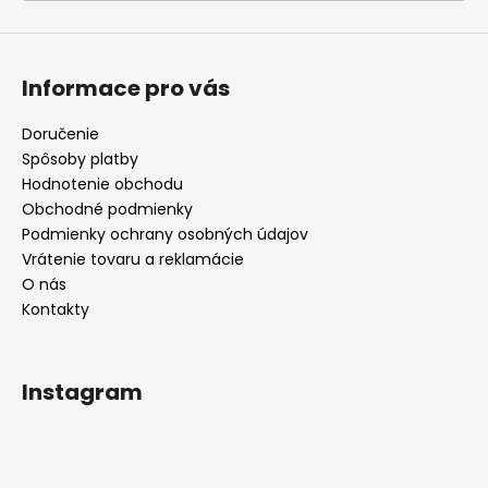
á
j
s
Informace pro vás
ť
?
Doručenie
Spôsoby platby
Hodnotenie obchodu
Obchodné podmienky
Podmienky ochrany osobných údajov
HĽADAŤ
Vrátenie tovaru a reklamácie
O nás
Kontakty
O
d
Instagram
p
o
r
ú