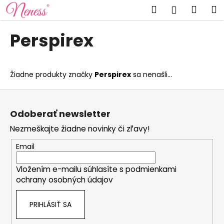
K
Prejsť
Hľadať
Náku
M
Prihlásen
na
o
obsah
Späť
Späť
košík
š
Perspirex
í
Č
k
o
Žiadne produkty značky
Perspirex
sa nenašli...
p
o
Z
t
á
Odoberať newsletter
r
p
Nezmeškajte žiadne novinky či zľavy!
e
ä
b
t
Email
u
i
j
Vložením e-mailu súhlasíte s
podmienkami
e
ochrany osobných údajov
e
t
PRIHLÁSIŤ SA
e
n