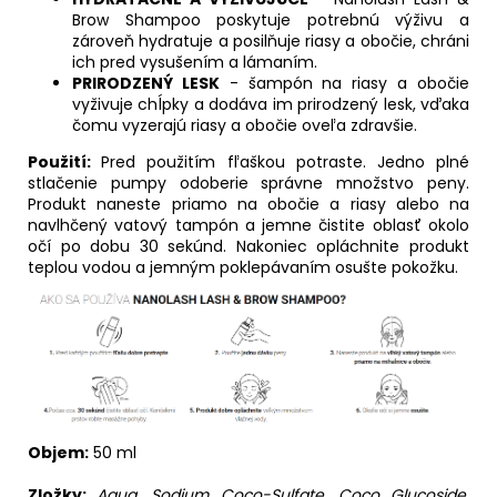
Brow Shampoo poskytuje potrebnú výživu a
zároveň hydratuje a posilňuje riasy a obočie, chráni
ich pred vysušením a lámaním.
PRIRODZENÝ LESK
- šampón na riasy a obočie
vyživuje chĺpky a dodáva im prirodzený lesk, vďaka
čomu vyzerajú riasy a obočie oveľa zdravšie.
Použití:
Pred použitím fľaškou potraste. Jedno plné
stlačenie pumpy odoberie správne množstvo peny.
Produkt naneste priamo na obočie a riasy alebo na
navlhčený vatový tampón a jemne čistite oblasť okolo
očí po dobu 30 sekúnd. Nakoniec opláchnite produkt
teplou vodou a jemným poklepávaním osušte pokožku.
Objem:
50 ml
Zložky:
Aqua, Sodium Coco-Sulfate, Coco Glucoside,