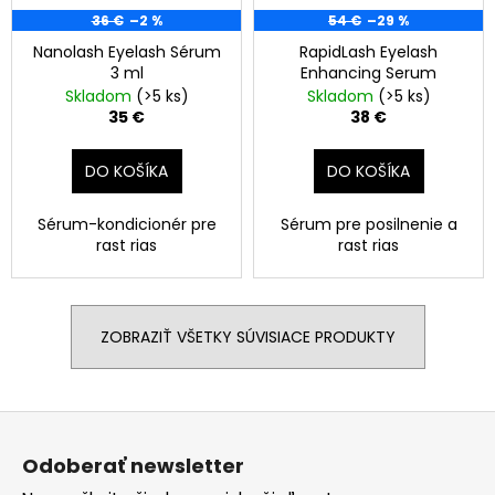
36 €
–2 %
54 €
–29 %
Nanolash Eyelash Sérum
RapidLash Eyelash
3 ml
Enhancing Serum
Skladom
(>5 ks)
Skladom
(>5 ks)
35 €
38 €
DO KOŠÍKA
DO KOŠÍKA
Sérum-kondicionér pre
Sérum pre posilnenie a
rast rias
rast rias
ZOBRAZIŤ VŠETKY SÚVISIACE PRODUKTY
Z
á
Odoberať newsletter
p