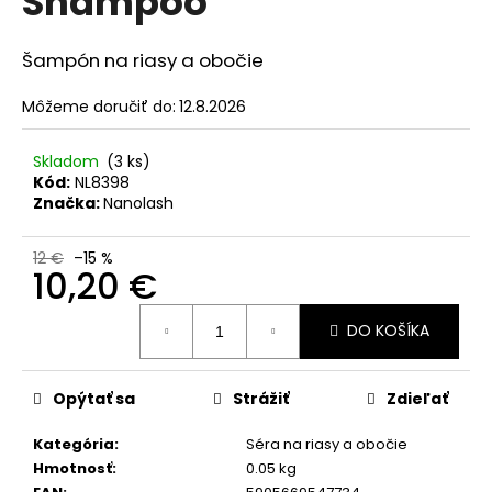
Shampoo
č
z
a
5
m
hviezdičiek.
Šampón na riasy a obočie
e
Môžeme doručiť do:
12.8.2026
SOL
DE
Skladom
(3 ks)
VERANO
Kód:
NL8398
SWEET
Značka:
Nanolash
APPLE
BODY
MIST
12 €
–15 %
10,20 €
9,50
€
Jednotková
Pôvodne:
DO KOŠÍKA
cena:
12
€
Opýtať sa
Strážiť
Zdieľať
Kategória
:
Séra na riasy a obočie
Hmotnosť
:
0.05 kg