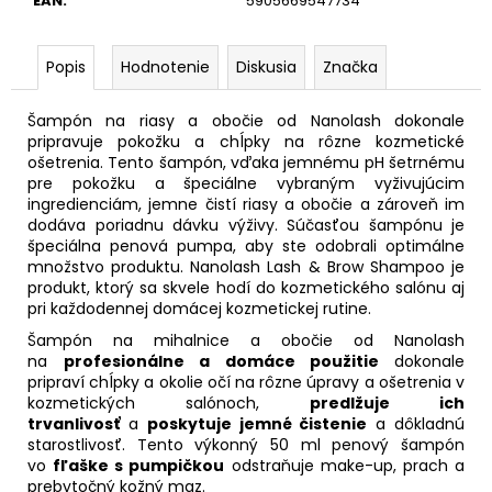
EAN
:
5905669547734
Popis
Hodnotenie
Diskusia
Značka
Šampón na riasy a obočie od Nanolash dokonale
pripravuje pokožku a chĺpky na rôzne kozmetické
ošetrenia. Tento šampón, vďaka jemnému pH šetrnému
pre pokožku a špeciálne vybraným vyživujúcim
ingredienciám, jemne čistí riasy a obočie a zároveň im
dodáva poriadnu dávku výživy. Súčasťou šampónu je
špeciálna penová pumpa, aby ste odobrali optimálne
množstvo produktu. Nanolash Lash & Brow Shampoo je
produkt, ktorý sa skvele hodí do kozmetického salónu aj
pri každodennej domácej kozmetickej rutine.
Šampón na mihalnice a obočie od Nanolash
na
profesionálne a domáce použitie
dokonale
pripraví chĺpky a okolie očí na rôzne úpravy a ošetrenia v
kozmetických salónoch,
predlžuje ich
trvanlivosť
a
poskytuje jemné čistenie
a dôkladnú
starostlivosť. Tento výkonný 50 ml penový šampón
vo
fľaške s pumpičkou
odstraňuje make-up, prach a
prebytočný kožný maz.