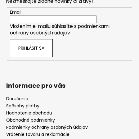
Nezmeškajte žiadne novinky či zľavy!
ä
t
Email
i
Vložením e-mailu súhlasíte s
podmienkami
e
ochrany osobných údajov
PRIHLÁSIŤ SA
Informace pro vás
Doručenie
Spôsoby platby
Hodnotenie obchodu
Obchodné podmienky
Podmienky ochrany osobných údajov
Vrátenie tovaru a reklamácie