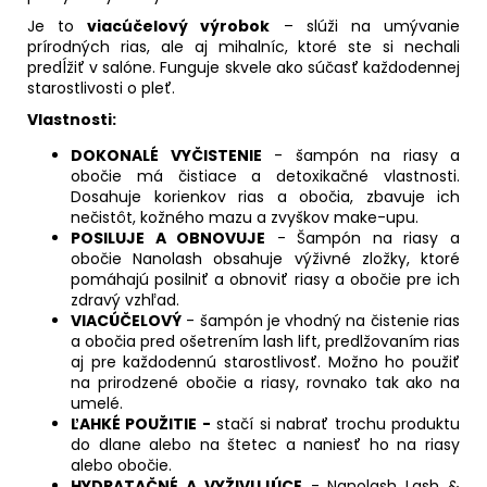
Je to
viacúčelový výrobok
– slúži na umývanie
prírodných rias, ale aj mihalníc, ktoré ste si nechali
predĺžiť v salóne. Funguje skvele ako súčasť každodennej
starostlivosti o pleť.
Vlastnosti:
DOKONALÉ VYČISTENIE
- šampón na riasy a
obočie má čistiace a detoxikačné vlastnosti.
Dosahuje korienkov rias a obočia, zbavuje ich
nečistôt, kožného mazu a zvyškov make-upu.
POSILUJE A OBNOVUJE
- Šampón na riasy a
obočie Nanolash obsahuje výživné zložky, ktoré
pomáhajú posilniť a obnoviť riasy a obočie pre ich
zdravý vzhľad.
VIACÚČELOVÝ
- šampón je vhodný na čistenie rias
a obočia pred ošetrením lash lift, predlžovaním rias
aj pre každodennú starostlivosť. Možno ho použiť
na prirodzené obočie a riasy, rovnako tak ako na
umelé.
ĽAHKÉ POUŽITIE -
stačí si nabrať trochu produktu
do dlane alebo na štetec a naniesť ho na riasy
alebo obočie.
HYDRATAČNÉ A VYŽIVUJÚCE
- Nanolash Lash &