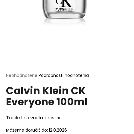
á
j
s
ť
?
HĽADAŤ
Priemerné
Neohodnotené
Podrobnosti hodnotenia
hodnotenie
Calvin Klein CK
produktu
je
O
Everyone 100ml
0,0
d
z
p
5
o
hviezdičiek.
Toaletná voda unisex
r
ú
Môžeme doručiť do:
12.8.2026