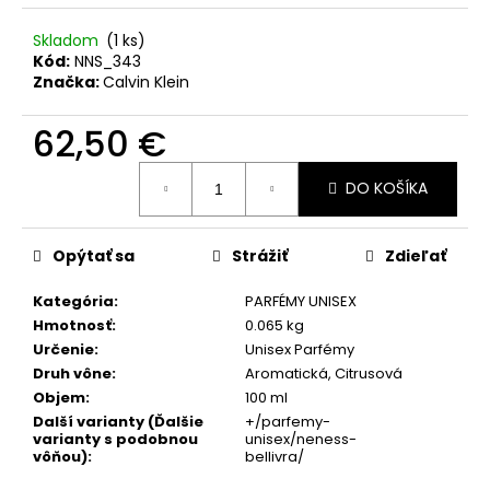
č
a
Skladom
(1 ks)
m
Kód:
NNS_343
e
Značka:
Calvin Klein
62,50 €
SOL
DE
Jednotková
VERANO
DO KOŠÍKA
cena:
DRAGON
BLOOM
BODY
MIST
Opýtať sa
Strážiť
Zdieľať
9,50
€
Kategória
:
PARFÉMY UNISEX
Pôvodne:
Hmotnosť
:
0.065 kg
12
Určenie
:
Unisex Parfémy
€
Druh vône
:
Aromatická, Citrusová
Objem
:
100 ml
Další varianty (Ďalšie
+/parfemy-
varianty s podobnou
unisex/neness-
vôňou)
:
bellivra/