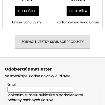
DO KOŠÍKA
DO KOŠÍKA
Unisex vôňa 33 ml
Parfumovaná voda unisex
ZOBRAZIŤ VŠETKY SÚVISIACE PRODUKTY
Z
á
Odoberať newsletter
p
Nezmeškajte žiadne novinky či zľavy!
ä
t
Email
i
Vložením e-mailu súhlasíte s
podmienkami
e
ochrany osobných údajov