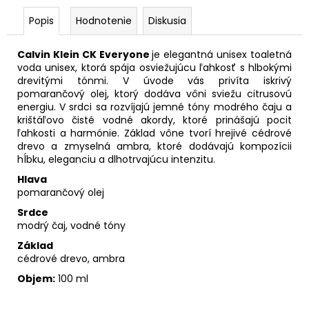
Popis
Hodnotenie
Diskusia
Calvin Klein CK Everyone
je elegantná unisex toaletná
voda unisex, ktorá spája osviežujúcu ľahkosť s hlbokými
drevitými tónmi. V úvode vás privíta iskrivý
pomarančový olej, ktorý dodáva vôni sviežu citrusovú
energiu. V srdci sa rozvíjajú jemné tóny modrého čaju a
krištáľovo čisté vodné akordy, ktoré prinášajú pocit
ľahkosti a harmónie. Základ vône tvorí hrejivé cédrové
drevo a zmyselná ambra, ktoré dodávajú kompozícii
hĺbku, eleganciu a dlhotrvajúcu intenzitu.
Hlava
pomarančový olej
Srdce
modrý čaj, vodné tóny
Základ
cédrové drevo, ambra
Objem:
100 ml