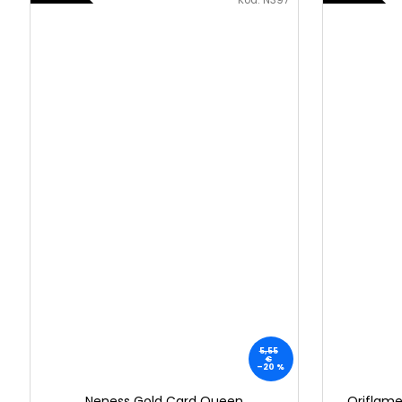
Kód:
N397
5,55
€
–20 %
Neness Gold Card Queen
Oriflame