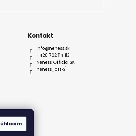
Kontakt
info
@
neness.sk
+420 702 114 113
Neness Official SK
neness_czsk/
Súhlasím