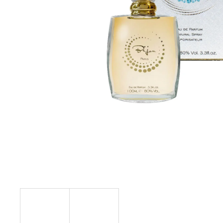
SOL DE VERANO SWEET APPLE BODY
MIST
9,50 €
Pôvodne:
12 €