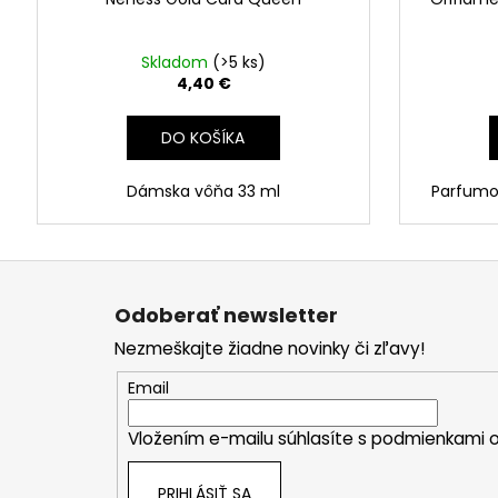
Skladom
(>5 ks)
4,40 €
DO KOŠÍKA
Dámska vôňa 33 ml
Parfumo
Z
á
Odoberať newsletter
p
Nezmeškajte žiadne novinky či zľavy!
ä
t
Email
i
Vložením e-mailu súhlasíte s
podmienkami o
e
PRIHLÁSIŤ SA