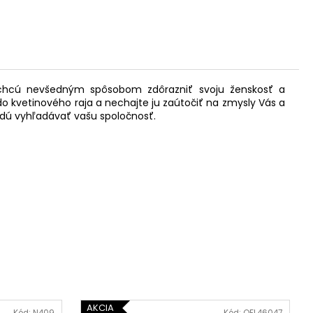
é chcú nevšedným spôsobom zdôrazniť svoju ženskosť a
 do kvetinového raja a nechajte ju zaútočiť na zmysly Vás a
budú vyhľadávať vašu spoločnosť.
AKCIA