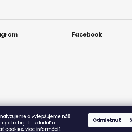
agram
Facebook
nalyzujeme a vylepšujeme náš
Odmietnuť
to potrebujete ukladať a
Sledovať na Instagrame
ť cookies.
Viac informácií.