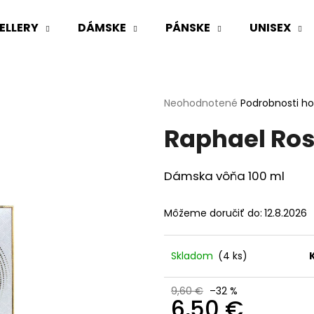
ELLERY
DÁMSKE
PÁNSKE
UNISEX
Čo potrebujete nájsť?
Priemerné
Neohodnotené
Podrobnosti h
hodnotenie
Raphael Ros
produktu
HĽADAŤ
je
0,0
z
Dámska vôňa 100 ml
5
Odporúčame
hviezdičiek.
Môžeme doručiť do:
12.8.2026
Skladom
(4 ks)
9,60 €
–32 %
6,50 €