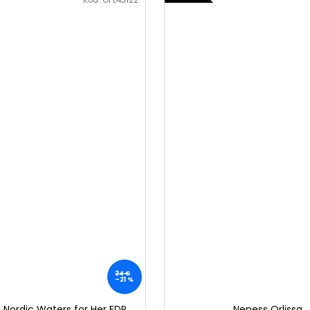
Kód:
OFL43122
24 €
–21 %
 Nordic Waters for Her EDP
Neness Orlissa