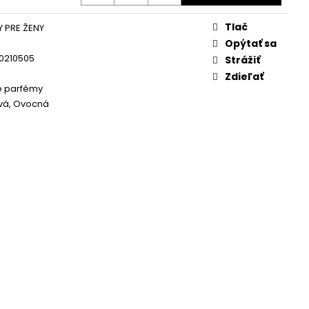
SH SÉRUM 3 ML
Tlač
 PRE ŽENY
Opýtať sa
0210505
Strážiť
Zdieľať
 parfémy
vá, Ovocná