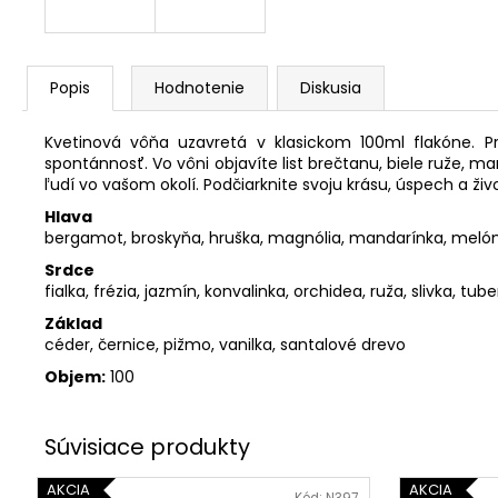
Popis
Hodnotenie
Diskusia
Kvetinová vôňa uzavretá v klasickom 100ml flakóne. 
spontánnosť. Vo vôni objavíte list brečtanu, biele ruže, m
ľudí vo vašom okolí. Podčiarknite svoju krásu, úspech a ži
Hlava
bergamot, broskyňa, hruška, magnólia, mandarínka, meló
Srdce
fialka, frézia, jazmín, konvalinka, orchidea, ruža, slivka, tub
Základ
céder, černice, pižmo, vanilka, santalové drevo
Objem:
100
AKCIA
AKCIA