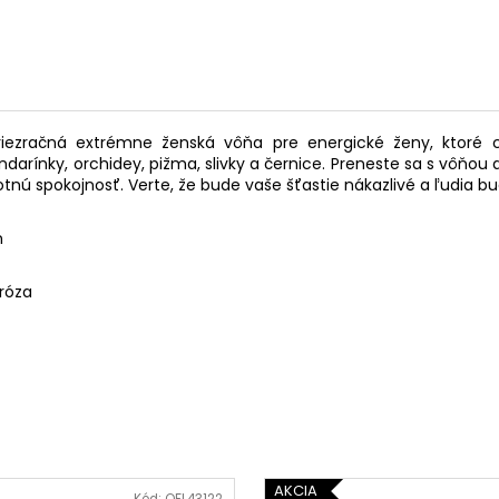
Priezračná extrémne ženská vôňa pre energické ženy, ktor
andarínky, orchidey, pižma, slivky a černice. Preneste sa s vôňou
votnú spokojnosť. Verte, že bude vaše šťastie nákazlivé a ľudia 
n
eróza
AKCIA