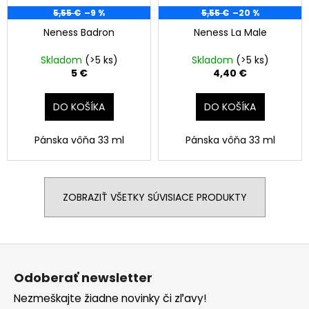
5,55 €
–9 %
5,55 €
–20 %
Neness Badron
Neness La Male
Skladom
(>5 ks)
Skladom
(>5 ks)
5 €
4,40 €
DO KOŠÍKA
DO KOŠÍKA
Pánska vôňa 33 ml
Pánska vôňa 33 ml
ZOBRAZIŤ VŠETKY SÚVISIACE PRODUKTY
Z
á
Odoberať newsletter
p
Nezmeškajte žiadne novinky či zľavy!
ä