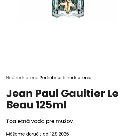
á
j
s
ť
?
HĽADAŤ
Priemerné
Neohodnotené
Podrobnosti hodnotenia
hodnotenie
Jean Paul Gaultier Le
produktu
je
O
Beau 125ml
0,0
d
z
p
5
o
hviezdičiek.
Toaletná voda pre mužov
r
ú
Môžeme doručiť do:
12.8.2026