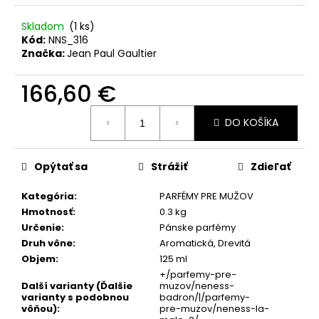
č
a
Skladom
(1 ks)
m
Kód:
NNS_316
e
Značka:
Jean Paul Gaultier
166,60 €
SOL
DE
Jednotková
VERANO
DO KOŠÍKA
cena:
SWEET
APPLE
BODY
MIST
Opýtať sa
Strážiť
Zdieľať
9,50
€
Kategória
:
PARFÉMY PRE MUŽOV
Pôvodne:
Hmotnosť
:
0.3 kg
12
Určenie
:
Pánske parfémy
€
Druh vône
:
Aromatická, Drevitá
Objem
:
125 ml
+/parfemy-pre-
Další varianty (Ďalšie
muzov/neness-
varianty s podobnou
badron/|/parfemy-
vôňou)
:
pre-muzov/neness-la-