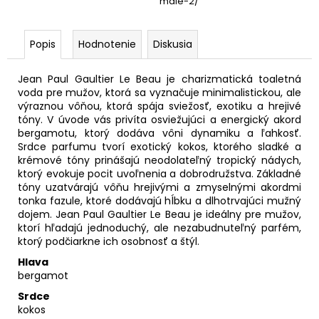
male-2/
Popis
Hodnotenie
Diskusia
Jean Paul Gaultier Le Beau je charizmatická toaletná
voda pre mužov, ktorá sa vyznačuje minimalistickou, ale
výraznou vôňou, ktorá spája sviežosť, exotiku a hrejivé
tóny. V úvode vás privíta osviežujúci a energický akord
bergamotu, ktorý dodáva vôni dynamiku a ľahkosť.
Srdce parfumu tvorí exotický kokos, ktorého sladké a
krémové tóny prinášajú neodolateľný tropický nádych,
ktorý evokuje pocit uvoľnenia a dobrodružstva. Základné
tóny uzatvárajú vôňu hrejivými a zmyselnými akordmi
tonka fazule, ktoré dodávajú hĺbku a dlhotrvajúci mužný
dojem. Jean Paul Gaultier Le Beau je ideálny pre mužov,
ktorí hľadajú jednoduchý, ale nezabudnuteľný parfém,
ktorý podčiarkne ich osobnosť a štýl.
Hlava
bergamot
Srdce
kokos