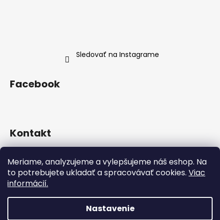
Sledovať na Instagrame
Facebook
Kontakt
info
@
neness.sk
Meriame, analyzujeme a vylepšujeme náš eshop. Na
+420 702 114 113
to potrebujete ukladať a spracovávať cookies.
Viac
Neness Official SK
informácií.
neness_czsk/
Nastavenie
Vytvoril Shoptet