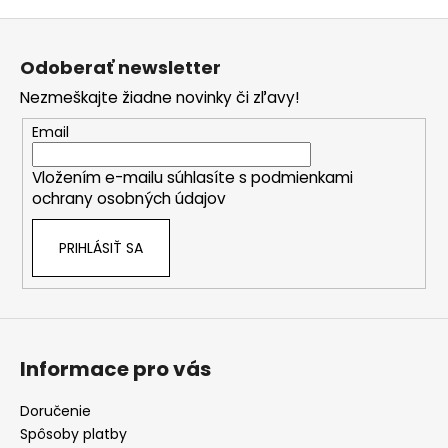
č
v
a
Z
l
m
á
á
Odoberať newsletter
e
d
p
a
Nezmeškajte žiadne novinky či zľavy!
ä
c
SOL
t
Email
i
DE
i
VERANO
e
CARAMEL
Vložením e-mailu súhlasíte s
podmienkami
e
p
VANILLA
ochrany osobných údajov
r
BODY
v
MIST
PRIHLÁSIŤ SA
k
10,50
y
€
Pôvodne:
v
12
ý
€
p
i
Informace pro vás
s
u
Doručenie
Spôsoby platby