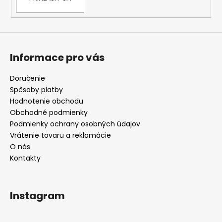
y
v
ý
p
i
Informace pro vás
s
u
Doručenie
Spôsoby platby
Hodnotenie obchodu
Obchodné podmienky
Podmienky ochrany osobných údajov
Vrátenie tovaru a reklamácie
O nás
Kontakty
Instagram