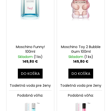
o
r
á
d
o
j
u
d
s
k
u
ť
t
k
?
o
t
v
o
Moschino Funny!
Moschino Toy 2 Bubble
v
100ml
Gum 100ml
Skladom
(1 ks)
Skladom
(1 ks)
HĽADAŤ
145,80 €
145,80 €
DO KOŠÍKA
DO KOŠÍKA
O
d
Toaletná voda pre ženy
Toaletná voda pre ženy
p
o
Podobná vôňa:
Podobná vôňa:
r
ú