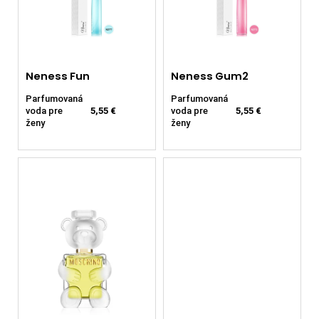
č
a
m
e
Neness Fun
Neness Gum2
NENESS
Parfumovaná
Parfumovaná
P'DOXE
voda pre
5,55 €
voda pre
5,55 €
4
ženy
ženy
€
Pôvodne:
5,55
€