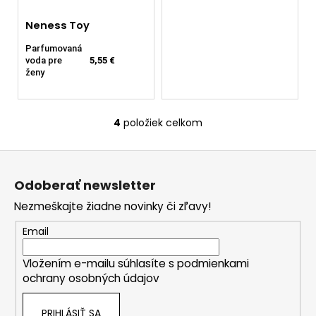
Neness Toy
Parfumovaná
voda pre
5,55 €
ženy
4
položiek celkom
O
v
Z
l
á
á
Odoberať newsletter
d
p
a
Nezmeškajte žiadne novinky či zľavy!
ä
c
t
Email
i
i
e
Vložením e-mailu súhlasíte s
podmienkami
e
p
ochrany osobných údajov
r
v
PRIHLÁSIŤ SA
k