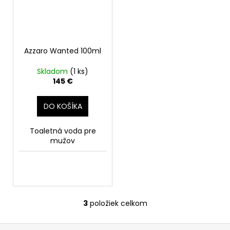
Azzaro Wanted 100ml
Skladom
(1 ks)
145 €
DO KOŠÍKA
Toaletná voda pre
mužov
3
položiek celkom
O
v
Z