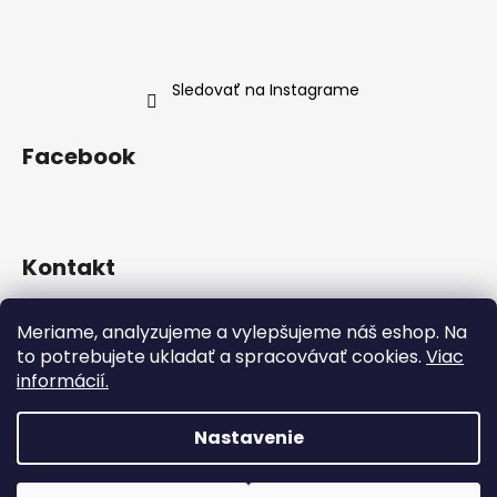
Sledovať na Instagrame
Facebook
Kontakt
info
@
neness.sk
Meriame, analyzujeme a vylepšujeme náš eshop. Na
+420 702 114 113
to potrebujete ukladať a spracovávať cookies.
Viac
Neness Official SK
informácií.
neness_czsk/
Nastavenie
Vytvoril Shoptet
Copyright 2026
Neness Official SK
. Všetky práva