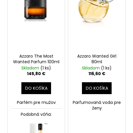
o
r
á
d
o
j
u
d
s
k
u
ť
t
k
?
o
t
v
o
Azzaro The Most
Azzaro Wanted Girl
v
Wanted Parfum 100ml
80ml
Skladom
(1 ks)
Skladom
(1 ks)
HĽADAŤ
145,80 €
116,60 €
DO KOŠÍKA
DO KOŠÍKA
O
d
Parfém pre mužov
Parfumovaná voda pre
p
ženy
o
Podobná vôňa:
r
ú