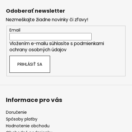
l
á
á
Odoberať newsletter
d
p
a
Nezmeškajte žiadne novinky či zľavy!
ä
c
t
Email
i
i
e
Vložením e-mailu súhlasíte s
podmienkami
e
p
ochrany osobných údajov
r
v
PRIHLÁSIŤ SA
k
y
v
ý
p
i
Informace pro vás
s
u
Doručenie
Spôsoby platby
Hodnotenie obchodu