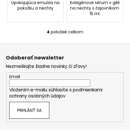
Upokojujúca emulzia na
Kolagénové sérum v géli
pokožku a nechty
na nechty s čajovníkom
15 ml
4
položiek celkom
O
v
Z
l
á
á
Odoberať newsletter
d
p
a
Nezmeškajte žiadne novinky či zľavy!
ä
c
t
Email
i
i
e
Vložením e-mailu súhlasíte s
podmienkami
e
p
ochrany osobných údajov
r
v
PRIHLÁSIŤ SA
k
y
v