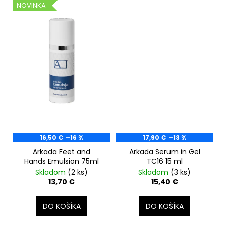
č
NOVINKA
a
m
e
NANOLASH
EYELASH
SÉRUM
3
ML
35
€
Pôvodne:
36
16,50 €
–16 %
17,90 €
–13 %
€
Arkada Feet and
Arkada Serum in Gel
Hands Emulsion 75ml
TC16 15 ml
Skladom
(2 ks)
Skladom
(3 ks)
13,70 €
15,40 €
DO KOŠÍKA
DO KOŠÍKA