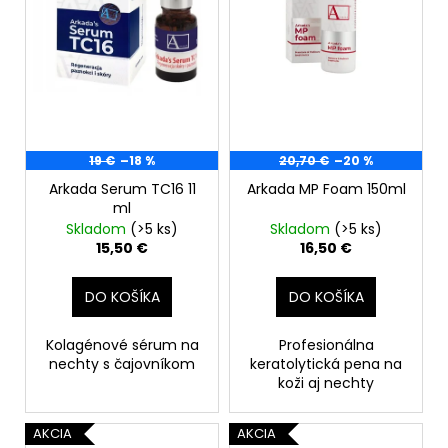
o
r
á
d
o
j
u
d
s
k
u
ť
t
k
?
o
t
19 €
–18 %
20,70 €
–20 %
v
o
Arkada Serum TC16 11
Arkada MP Foam 150ml
v
ml
Skladom
(>5 ks)
Skladom
(>5 ks)
HĽADAŤ
15,50 €
16,50 €
DO KOŠÍKA
DO KOŠÍKA
O
d
Kolagénové sérum na
Profesionálna
p
nechty s čajovníkom
keratolytická pena na
o
koži aj nechty
r
ú
AKCIA
AKCIA