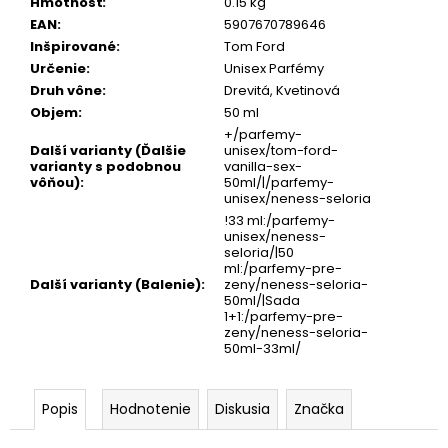
Hmotnosť
:
0.15 kg
EAN
:
5907670789646
Inšpirované
:
Tom Ford
Určenie
:
Unisex Parfémy
Druh vône
:
Drevitá, Kvetinová
Objem
:
50 ml
+/parfemy-
Další varianty (Ďalšie
unisex/tom-ford-
varianty s podobnou
vanilla-sex-
vôňou)
:
50ml/|/parfemy-
unisex/neness-seloria
!33 ml:/parfemy-
unisex/neness-
seloria/|50
ml:/parfemy-pre-
Další varianty (Balenie)
:
zeny/neness-seloria-
50ml/|Sada
1+1:/parfemy-pre-
zeny/neness-seloria-
50ml-33ml/
Popis
Hodnotenie
Diskusia
Značka