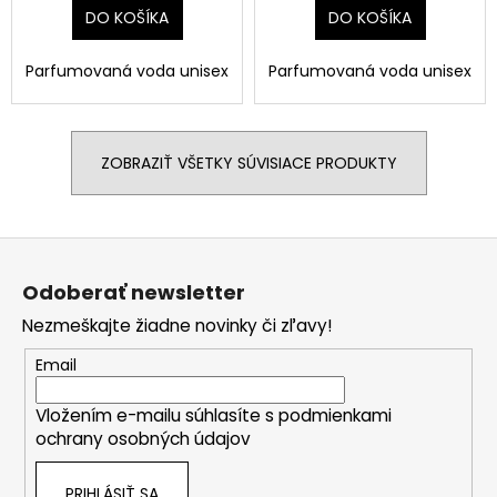
DO KOŠÍKA
DO KOŠÍKA
Parfumovaná voda unisex
Parfumovaná voda unisex
ZOBRAZIŤ VŠETKY SÚVISIACE PRODUKTY
Z
á
Odoberať newsletter
p
Nezmeškajte žiadne novinky či zľavy!
ä
t
Email
i
Vložením e-mailu súhlasíte s
podmienkami
e
ochrany osobných údajov
PRIHLÁSIŤ SA