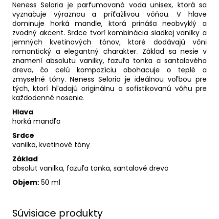
Neness Seloria je parfumovaná voda unisex, ktorá sa
vyznačuje výraznou a príťažlivou vôňou. V hlave
dominuje horká mandle, ktorá prináša neobvyklý a
zvodný akcent. Srdce tvorí kombinácia sladkej vanilky a
jemných kvetinových tónov, ktoré dodávajú vôni
romantický a elegantný charakter. Základ sa nesie v
znamení absolutu vanilky, fazuľa tonka a santalového
dreva, čo celú kompozíciu obohacuje o teplé a
zmyselné tóny. Neness Seloria je ideálnou voľbou pre
tých, ktorí hľadajú originálnu a sofistikovanú vôňu pre
každodenné nosenie.
Hlava
horká mandľa
Srdce
vanilka, kvetinové tóny
Základ
absolut vanilka, fazuľa tonka, santalové drevo
Objem:
50 ml