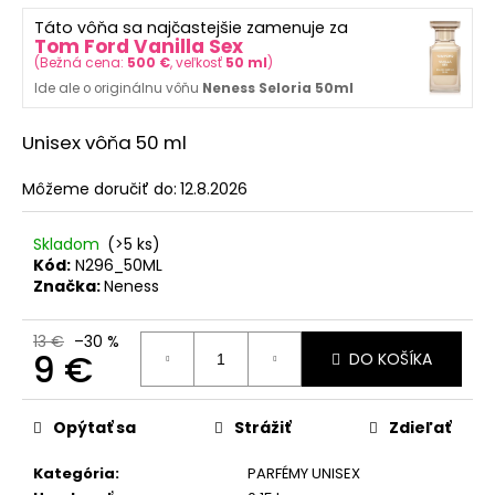
č
z
a
Táto vôňa sa najčastejšie zamenuje za
5
Tom Ford Vanilla Sex
m
hviezdičiek.
(
Bežná cena:
500 €
, veľkosť
50 ml
)
e
Ide ale o originálnu vôňu
Neness Seloria 50ml
SOL
Unisex vôňa 50 ml
DE
VERANO
Môžeme doručiť do:
12.8.2026
SWEET
APPLE
BODY
Skladom
(>5 ks)
MIST
Kód:
N296_50ML
9,50
Značka:
Neness
€
Pôvodne:
12
13 €
–30 %
9 €
€
DO KOŠÍKA
Jednotková
cena:
Opýtať sa
Strážiť
Zdieľať
Kategória
:
PARFÉMY UNISEX