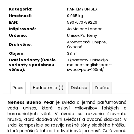
Kategória
:
PARFÉMY UNISEX
Hmotnosť
:
0.065 kg
EAN
:
5907670789226
Inšpirované
:
Jo Malone London
Určenie
:
Unisex Parfémy
Aromatická, Chypre,
Druh vône
:
Ovocná
Objem
:
33 ml
Další varianty (Ďalšie
+/parfemy-unisex/jo-
varianty s podobnou
malone-english-pear-
vôňou)
:
sweet-pea-100ml/
Popis
Hodnotenie (1)
Diskusia
Značka
Neness Bueno Pear
je svieža a jemná parfumovaná
voda unisex, ktorá osloví milovníkov ľahkých a
harmonických vôní. V úvode sa rozvonia šťavnatá
hruška, ktorá dodáva vôni sviežosť a ovocnú sladkosť. V
srdci kompozície sa rozvíja nežné tóny sladkého hrášku,
ktoré prinášajú ľahkosť a kvetinovú jemnosť. Celú vonnú