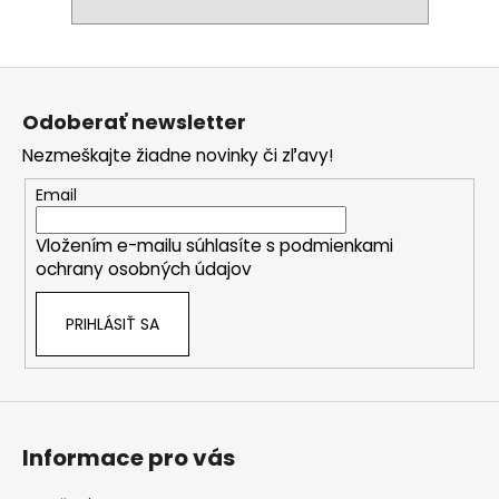
Z
á
Odoberať newsletter
p
Nezmeškajte žiadne novinky či zľavy!
ä
t
Email
i
Vložením e-mailu súhlasíte s
podmienkami
e
ochrany osobných údajov
PRIHLÁSIŤ SA
Informace pro vás