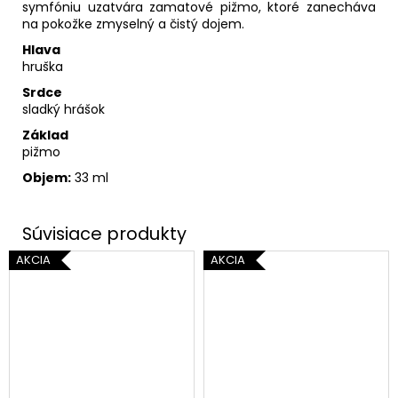
symfóniu uzatvára zamatové pižmo, ktoré zanecháva
na pokožke zmyselný a čistý dojem.
Hlava
hruška
Srdce
sladký hrášok
Základ
pižmo
Objem:
33 ml
AKCIA
AKCIA