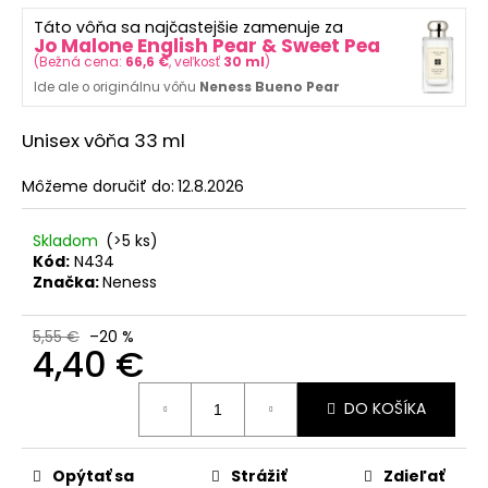
č
z
a
Táto vôňa sa najčastejšie zamenuje za
5
Jo Malone English Pear & Sweet Pea
m
hviezdičiek.
(
Bežná cena:
66,6 €
, veľkosť
30 ml
)
e
Ide ale o originálnu vôňu
Neness Bueno Pear
NENESS
Unisex vôňa 33 ml
P'DOXE
4
Môžeme doručiť do:
12.8.2026
€
Pôvodne:
Skladom
(>5 ks)
5,55
€
Kód:
N434
Značka:
Neness
5,55 €
–20 %
4,40 €
Jednotková
DO KOŠÍKA
cena:
Opýtať sa
Strážiť
Zdieľať