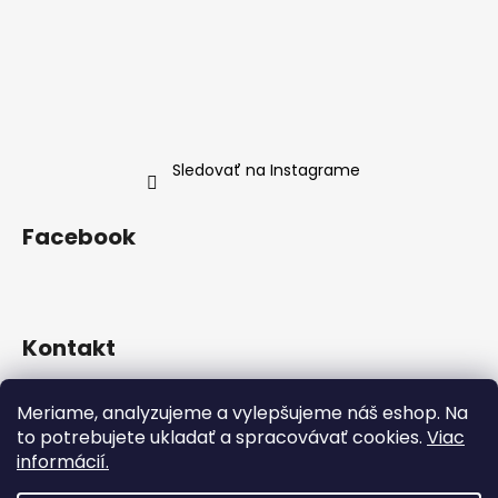
Sledovať na Instagrame
Facebook
Kontakt
info
@
neness.sk
Meriame, analyzujeme a vylepšujeme náš eshop. Na
+420 702 114 113
to potrebujete ukladať a spracovávať cookies.
Viac
Neness Official SK
informácií.
neness_czsk/