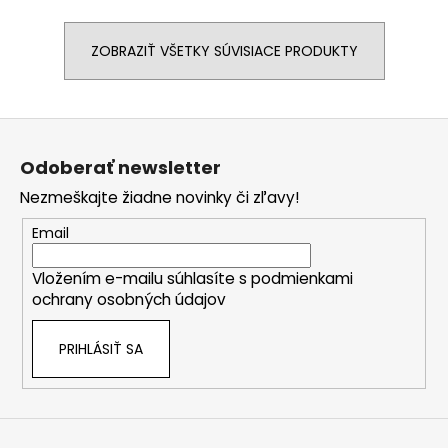
ZOBRAZIŤ VŠETKY SÚVISIACE PRODUKTY
Z
á
Odoberať newsletter
p
Nezmeškajte žiadne novinky či zľavy!
ä
t
Email
i
Vložením e-mailu súhlasíte s
podmienkami
e
ochrany osobných údajov
PRIHLÁSIŤ SA