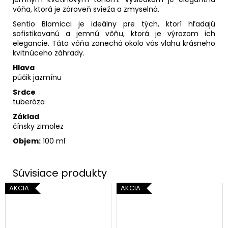
vôňa, ktorá je zároveň svieža a zmyselná.
Sentio Blomicci je ideálny pre tých, ktorí hľadajú
sofistikovanú a jemnú vôňu, ktorá je výrazom ich
elegancie. Táto vôňa zanechá okolo vás vlahu krásneho
kvitnúceho záhrady.
Hlava
púčik jazmínu
Srdce
tuberóza
Základ
čínsky zimolez
Objem:
100 ml
AKCIA
AKCIA