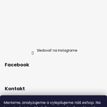
Sledovať na Instagrame
Facebook
Kontakt
info
@
neness.sk
Meriame, analyzujeme a vylepšujeme náš eshop. Na
+420 702 114 113