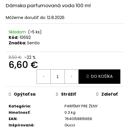
č
Dámska parfumovaná voda 100 ml
a
m
Môžeme doručiť do:
12.8.2026
e
Skladom
(>5 ks)
SOL
Kód:
10692
DE
Značka:
Sentio
VERANO
PISTACHIO
BUENO
8,50 €
–22 %
BODY
6,60 €
MIST
Jednotková
9,50
DO KOŠÍKA
cena:
€
Pôvodne:
12
€
Opýtať sa
Strážiť
Zdieľať
Kategória
:
PARFÉMY PRE ŽENY
Hmotnosť
:
0.3 kg
EAN
:
7640158815656
Inšpirované
:
Gucci