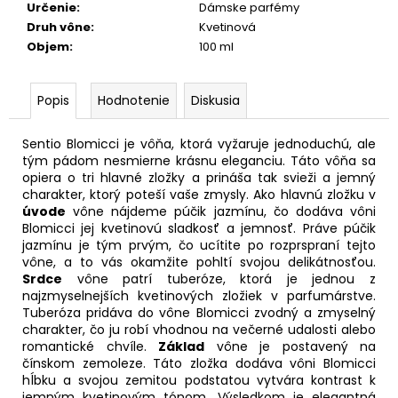
Určenie
:
Dámske parfémy
Druh vône
:
Kvetinová
Objem
:
100 ml
Popis
Hodnotenie
Diskusia
Sentio Blomicci je vôňa, ktorá vyžaruje jednoduchú, ale
tým pádom nesmierne krásnu eleganciu. Táto vôňa sa
opiera o tri hlavné zložky a prináša tak svieži a jemný
charakter, ktorý poteší vaše zmysly. Ako hlavnú zložku v
úvode
vône nájdeme púčik jazmínu, čo dodáva vôni
Blomicci jej kvetinovú sladkosť a jemnosť. Práve púčik
jazmínu je tým prvým, čo ucítite po rozprspraní tejto
vône, a to vás okamžite pohltí svojou delikátnosťou.
Srdce
vône patrí tuberóze, ktorá je jednou z
najzmyselnejších kvetinových zložiek v parfumárstve.
Tuberóza pridáva do vône Blomicci zvodný a zmyselný
charakter, čo ju robí vhodnou na večerné udalosti alebo
romantické chvíle.
Základ
vône je postavený na
čínskom zemoleze. Táto zložka dodáva vôni Blomicci
hĺbku a svojou zemitou podstatou vytvára kontrast k
jemným kvetinovým tónom. Výsledkom je elegantná