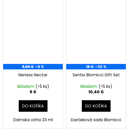
5,55 €
–9 %
15 €
–30 %
Neness Nectar
Sentio Blomicci Gift Set
Skladom
(>5 ks)
Skladom
(>5 ks)
5 €
10,40 €
DO KOŠÍKA
DO KOŠÍKA
Dámska vôňa 33 ml
Darčeková sada Blomicci