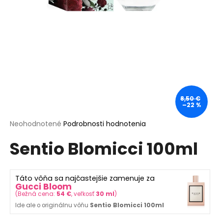
á
j
s
ť
?
8,50 €
–22 %
HĽADAŤ
Priemerné
Neohodnotené
Podrobnosti hodnotenia
hodnotenie
Sentio Blomicci 100ml
produktu
je
O
0,0
d
z
p
Táto vôňa sa najčastejšie zamenuje za
5
Gucci Bloom
o
hviezdičiek.
(
Bežná cena:
54 €
, veľkosť
30 ml
)
r
Ide ale o originálnu vôňu
Sentio Blomicci 100ml
ú