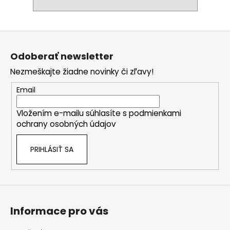
Z
á
Odoberať newsletter
p
Nezmeškajte žiadne novinky či zľavy!
ä
t
Email
i
Vložením e-mailu súhlasíte s
podmienkami
e
ochrany osobných údajov
PRIHLÁSIŤ SA
Informace pro vás