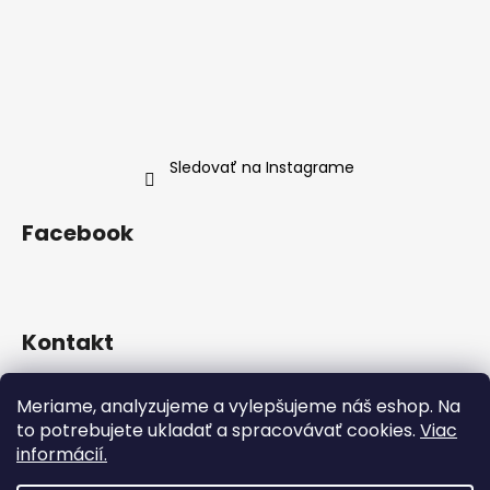
Sledovať na Instagrame
Facebook
Kontakt
info
@
neness.sk
Meriame, analyzujeme a vylepšujeme náš eshop. Na
+420 702 114 113
to potrebujete ukladať a spracovávať cookies.
Viac
Neness Official SK
informácií.
neness_czsk/