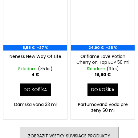
5,55 €
–27 %
24,90 €
–25 %
Neness New Way Of Life
Oriflame Love Potion
Cherry on Top EDP 50 ml
Skladom
(>5 ks)
Skladom
(3 ks)
4 €
18,60 €
DO KOŠÍKA
DO KOŠÍKA
Dámska vôňa 33 ml
Parfumovaná voda pre
ženy 50 ml
ZOBRAZIŤ VŠETKY SÚVISIACE PRODUKTY