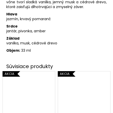
vône tvorí sladká vanilka, jemný musk a cédrové drevo,
ktoré zaisťujú dlhotrvajúci a zmyselný záver.
Hlava
jazmín, krvavý pomaranč
Srdce
jantár, pivonka, amber
Základ
vanilka, musk, cédrové drevo
Objem:
33 ml
AKCIA
AKCIA