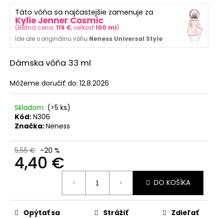
č
z
a
Táto vôňa sa najčastejšie zamenuje za
5
Kylie Jenner Cosmic
m
hviezdičiek.
(
Bežná cena:
119 €
, veľkosť
100 ml
)
e
Ide ale o originálnu vôňu
Neness Universal Style
SOL
Dámska vôňa 33 ml
DE
VERANO
Môžeme doručiť do:
12.8.2026
PISTACHIO
BUENO
BODY
Skladom
(>5 ks)
MIST
Kód:
N306
9,50
Značka:
Neness
€
Pôvodne:
12
5,55 €
–20 %
4,40 €
€
Jednotková
DO KOŠÍKA
cena:
Opýtať sa
Strážiť
Zdieľať