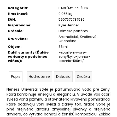
Kategória
:
PARFÉMY PRE ŽENY
Hmotnosť
:
0.065 kg
EAN
:
5907670787536
Inšpirované
:
Kylie Jenner
Určenie
:
Dámske parfémy
Aromatická, Kvetinová,
Druh vône
:
Orientálna
Objem
:
33 ml
Další varianty (Ďalšie
+/parfemy-pre-
varianty s podobnou
zeny/kylie-jenner-
vôňou)
:
cosmic-100ml/
Popis
Hodnotenie
Diskusia
Značka
Neness Universal Style je parfumovaná voda pre ženy,
ktorá kombinuje energiu a eleganciu. V úvode vás očarí
svieža vôňa jazmínu a šťavnatého krvavého pomaranča,
ktoré dodávajú vôni svieži a žiarivý tón. Srdce vône je
plné hrejivého jantáru, zmyselnej pivonky a hrejivého
ambera, čo vytvára bohatú a ženskú kompozíciu. Základ