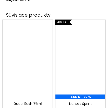
AKCIA
5,55 €
–20 %
Gucci Rush 75ml
Neness Sprint