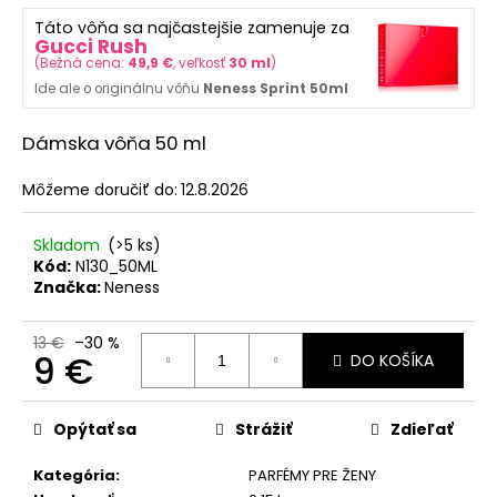
č
z
a
Táto vôňa sa najčastejšie zamenuje za
5
Gucci Rush
m
hviezdičiek.
(
Bežná cena:
49,9 €
, veľkosť
30 ml
)
e
Ide ale o originálnu vôňu
Neness Sprint 50ml
SOL
Dámska vôňa 50 ml
DE
VERANO
Môžeme doručiť do:
12.8.2026
SWEET
APPLE
BODY
Skladom
(>5 ks)
MIST
Kód:
N130_50ML
9,50
Značka:
Neness
€
Pôvodne:
12
13 €
–30 %
9 €
€
DO KOŠÍKA
Jednotková
cena:
Opýtať sa
Strážiť
Zdieľať
Kategória
:
PARFÉMY PRE ŽENY