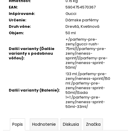
Hmotnosť
:
0.15 kg
EAN
:
5904754570367
Inšpirované
:
Gucci
Určenie
:
Dámske parfémy
Druh vône
:
Drevitá, Kvetinová
Objem
:
50 ml
+/parfemy-pre-
zeny/gucci-rush-
Další varianty (Ďalšie
75ml/|/parfemy-pre-
varianty s podobnou
zeny/neness-
vôňou)
:
sprint/|/parfemy-pre-
zeny/neness-sprint-
50ml/
!33 ml:/parfemy-pre-
zeny/neness-sprint/|50
ml:/parfemy-pre-
zeny/neness-sprint-
Další varianty (Balenie)
:
50ml/|Sada
1+1:/parfemy-pre-
zeny/neness-sprint-
50ml-33ml/
Popis
Hodnotenie
Diskusia
Značka