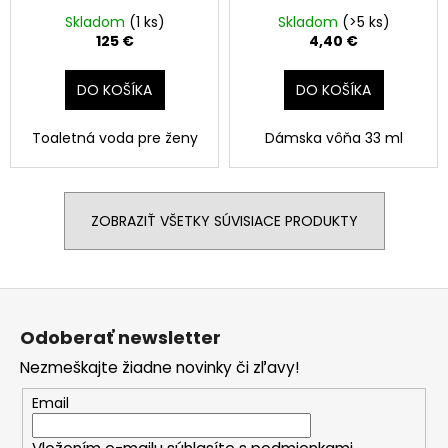
Skladom
(1 ks)
Skladom
(>5 ks)
125 €
4,40 €
DO KOŠÍKA
DO KOŠÍKA
Toaletná voda pre ženy
Dámska vôňa 33 ml
ZOBRAZIŤ VŠETKY SÚVISIACE PRODUKTY
Z
á
Odoberať newsletter
p
Nezmeškajte žiadne novinky či zľavy!
ä
t
Email
i