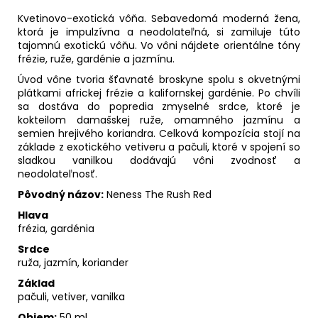
Kvetinovo-exotická vôňa. Sebavedomá moderná žena,
ktorá je impulzívna a neodolateľná, si zamiluje túto
tajomnú exotickú vôňu. Vo vôni nájdete orientálne tóny
frézie, ruže, gardénie a jazmínu.
Úvod vône tvoria šťavnaté broskyne spolu s okvetnými
plátkami africkej frézie a kalifornskej gardénie. Po chvíli
sa dostáva do popredia zmyselné srdce, ktoré je
kokteilom damašskej ruže, omamného jazmínu a
semien hrejivého koriandra. Celková kompozícia stojí na
základe z exotického vetiveru a pačuli, ktoré v spojení so
sladkou vanilkou dodávajú vôni zvodnosť a
neodolateľnosť.
Pôvodný názov:
Neness The Rush Red
Hlava
frézia, gardénia
Srdce
ruža, jazmín, koriander
Základ
pačuli, vetiver, vanilka
Objem:
50 ml