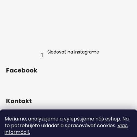
Sledovať na Instagrame
Facebook
Kontakt
info
@
neness.sk
Meriame, analyzujeme a vylepšujeme náš eshop. Na
+420 702 114 113
to potrebujete ukladať a spracovávať cookies.
Viac
Neness Official SK
informácií.
neness_czsk/