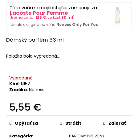
č
z
a
Táto vôňa sa najčastejšie zamenuje za
5
Lacoste Pour Femme
m
hviezdičiek.
(
Bežná cena:
125 €
, veľkosť
90 ml
)
e
Ide ale o originálnu vôňu
Neness Only For You
365
Dámský parfém 33 ml
DAYS
FOR
MEN
Položka bola vypredaná…
PARFUM
S
FEROMÓNMI
PRE
Vypredané
MUŽOV
Kód:
N152
50
Značka:
Neness
ML
39
5,55 €
€
Pôvodne:
Jednotková
46,80
cena:
€
Opýtať sa
Strážiť
Zdieľať
Kategória
:
PARFÉMY PRE ŽENY