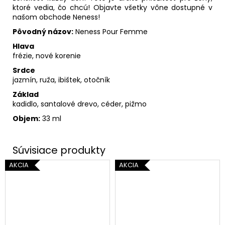
ktoré vedia, čo chcú! Objavte všetky vône dostupné v
našom obchode Neness!
Pôvodný názov:
Neness Pour Femme
Hlava
frézie, nové korenie
Srdce
jazmín, ruža, ibištek, otočník
Základ
kadidlo, santalové drevo, céder, pižmo
Objem:
33 ml
AKCIA
AKCIA