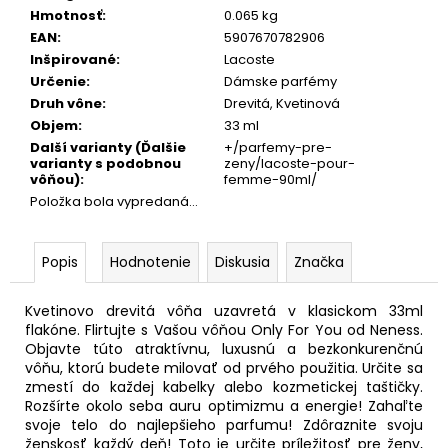
Hmotnosť
:
0.065 kg
EAN
:
5907670782906
Inšpirované
:
Lacoste
Určenie
:
Dámske parfémy
Druh vône
:
Drevitá, Kvetinová
Objem
:
33 ml
Další varianty (Ďalšie
+/parfemy-pre-
varianty s podobnou
zeny/lacoste-pour-
vôňou)
:
femme-90ml/
Položka bola vypredaná…
Popis
Hodnotenie
Diskusia
Značka
Kvetinovo drevitá vôňa uzavretá v klasickom 33ml
flakóne. Flirtujte s Vašou vôňou Only For You od Neness.
Objavte túto atraktívnu, luxusnú a bezkonkurenčnú
vôňu, ktorú budete milovať od prvého použitia. Určite sa
zmestí do každej kabelky alebo kozmetickej taštičky.
Rozšírte okolo seba auru optimizmu a energie! Zahaľte
svoje telo do najlepšieho parfumu! Zdôraznite svoju
ženskosť každý deň! Toto je určite príležitosť pre ženy,