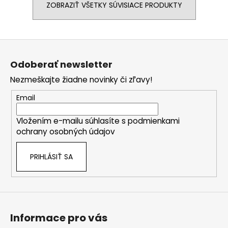
ZOBRAZIŤ VŠETKY SÚVISIACE PRODUKTY
Z
á
Odoberať newsletter
p
Nezmeškajte žiadne novinky či zľavy!
ä
t
Email
i
Vložením e-mailu súhlasíte s
podmienkami
e
ochrany osobných údajov
PRIHLÁSIŤ SA
Informace pro vás