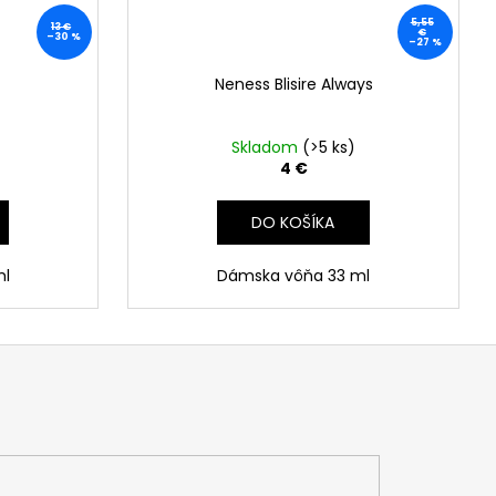
5,55
13 €
€
–30 %
–27 %
Neness Blisire Always
Skladom
(>5 ks)
4 €
DO KOŠÍKA
ml
Dámska vôňa 33 ml