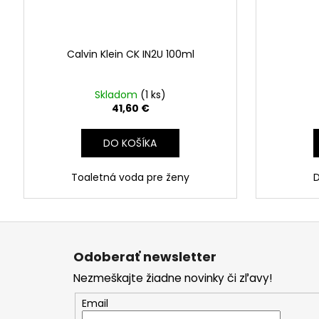
Calvin Klein CK IN2U 100ml
Skladom
(1 ks)
41,60 €
DO KOŠÍKA
Toaletná voda pre ženy
Z
á
Odoberať newsletter
p
Nezmeškajte žiadne novinky či zľavy!
ä
t
Email