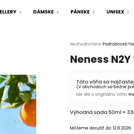
ELLERY
DÁMSKE
PÁNSKE
UNISEX
Čo potrebujete nájsť?
Priemerné
Neohodnotené
Podrobnosti h
hodnotenie
Neness N2Y 
produktu
HĽADAŤ
je
0,0
z
5
Odporúčame
Táto vôňa sa najčaste
hviezdičiek.
(
V obchodoch sa bežne pr
Ide ale o originálnu vôňu
Ne
Výhodná sada 50ml + 33
Môžeme doručiť do:
12.8.2026