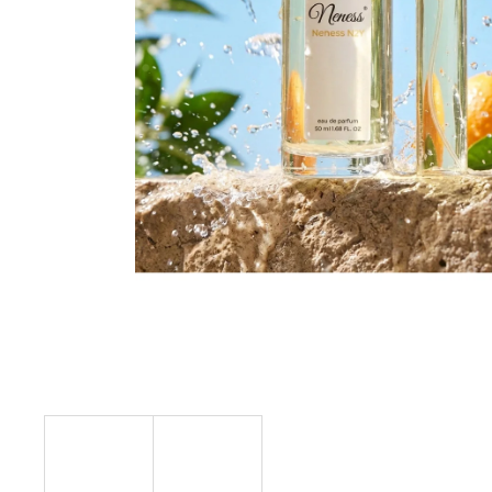
SOL DE VERANO SWEET APPLE BODY
MIST
9,50 €
Pôvodne:
12 €