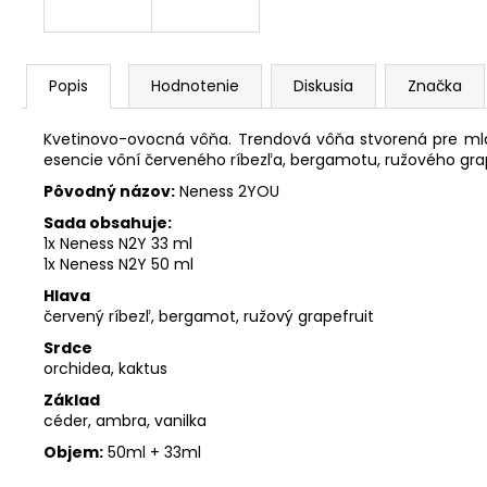
Popis
Hodnotenie
Diskusia
Značka
Kvetinovo-ovocná vôňa. Trendová vôňa stvorená pre mlad
esencie vôní červeného ríbezľa, bergamotu, ružového grapef
Pôvodný názov:
Neness 2YOU
Sada obsahuje:
1x Neness N2Y 33 ml
1x Neness N2Y 50 ml
Hlava
červený ríbezľ, bergamot, ružový grapefruit
Srdce
orchidea, kaktus
Základ
céder, ambra, vanilka
Objem:
50ml + 33ml