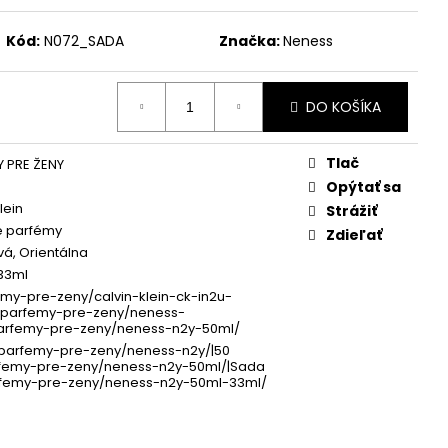
SH SÉRUM 3 ML
Kód:
N072_SADA
Značka:
Neness
DO KOŠÍKA
Tlač
 PRE ŽENY
Opýtať sa
lein
Strážiť
 parfémy
Zdieľať
vá, Orientálna
33ml
my-pre-zeny/calvin-klein-ck-in2u-
|/parfemy-pre-zeny/neness-
parfemy-pre-zeny/neness-n2y-50ml/
/parfemy-pre-zeny/neness-n2y/|50
rfemy-pre-zeny/neness-n2y-50ml/|Sada
arfemy-pre-zeny/neness-n2y-50ml-33ml/