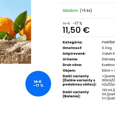
365 DAYS FOR MEN PARFUM S
NANOLASH EYELA
FEROMÓNMI PRE MUŽOV 50 ML
35 €
Skladom
(>5 ks)
39 €
Pôvodne:
36 €
Pôvodne:
46,80 €
14 €
–17 %
11,50 €
Jednotková
cena:
Kategória
:
PARFÉMY
Hmotnosť
:
0.3 kg
Inšpirované
:
Calvin K
Určenie
:
Dámske
Druh vône
:
Kvetino
Objem
:
50ml + 
Další varianty
+/parfe
(Ďalšie varianty s
100ml/
14 €
podobnou vôňou)
:
n2y/|/
–17 %
!33 ml:
Další varianty
ml:/pa
(Balenie)
:
1+1:/p