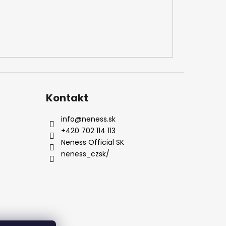
Kontakt
info
@
neness.sk
+420 702 114 113
Neness Official SK
neness_czsk/