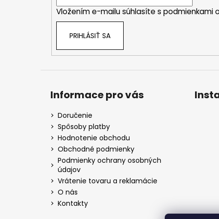
i
Vložením e-mailu súhlasíte s
podmienkami o
e
PRIHLÁSIŤ SA
Informace pro vás
Inst
Doručenie
Spôsoby platby
Hodnotenie obchodu
Obchodné podmienky
Podmienky ochrany osobných
údajov
Vrátenie tovaru a reklamácie
O nás
Kontakty