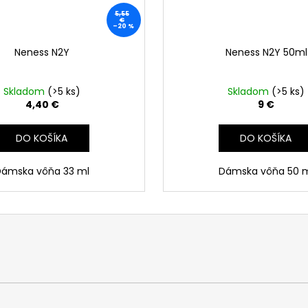
5,55
€
–20 %
Neness N2Y
Neness N2Y 50ml
Skladom
(>5 ks)
Skladom
(>5 ks)
4,40 €
9 €
DO KOŠÍKA
DO KOŠÍKA
Dámska vôňa 33 ml
Dámska vôňa 50 