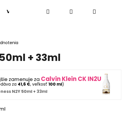
Hľadať
Prihlásenie
Nákupný
VONNÉ HMLY
SADY 1+1
VÔNE PODĽA TYPU
košík
odnotenia
50ml + 33ml
Calvin Klein CK IN2U
jšie zamenuje za
edáva za
41,6 €
, veľkosť
100 ml
)
ness N2Y 50ml + 33ml
ml
Nasledujúce