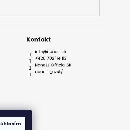
Kontakt
info
@
neness.sk
+420 702 114 113
Neness Official SK
neness_czsk/
Súhlasím