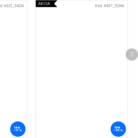
AKCIA
d:
N321_SADA
Kód:
N437_50ML
Ďa
pr
14 €
13 €
–17 %
–30 %