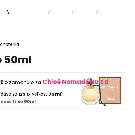
Hľadať
Prihlásenie
Nákupný
VONNÉ HMLY
SADY 1+1
VÔNE PODĽA TYPU
košík
odnotenia
o 50ml
Chloé Nomade Nuit d
jšie zamenuje za
edáva za
125 €
, veľkosť
75 ml
)
ness Enso 50ml
Nasledujúce