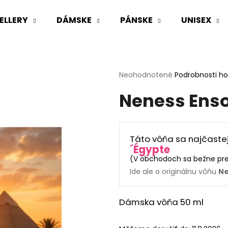
ELLERY
DÁMSKE
PÁNSKE
UNISEX
Čo potrebujete nájsť?
Priemerné
Neohodnotené
Podrobnosti h
hodnotenie
Neness Ens
produktu
HĽADAŤ
je
0,0
z
5
Odporúčame
Táto vôňa sa najčaste
hviezdičiek.
´Égypte
(
V obchodoch sa bežne pr
Ide ale o originálnu vôňu
Ne
Dámska vôňa 50 ml