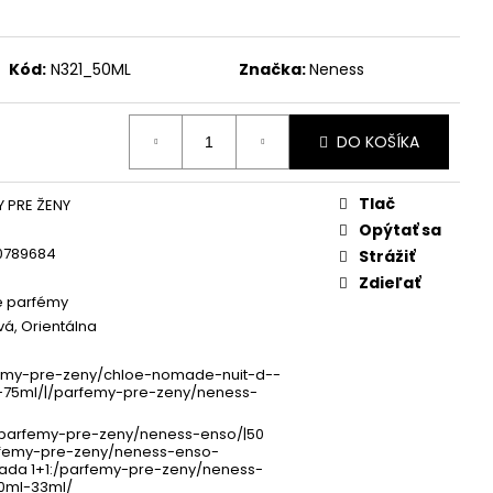
SH SÉRUM 3 ML
Kód:
N321_50ML
Značka:
Neness
DO KOŠÍKA
Tlač
 PRE ŽENY
Opýtať sa
0789684
Strážiť
Zdieľať
 parfémy
vá, Orientálna
emy-pre-zeny/chloe-nomade-nuit-d--
-75ml/|/parfemy-pre-zeny/neness-
/parfemy-pre-zeny/neness-enso/|50
rfemy-pre-zeny/neness-enso-
ada 1+1:/parfemy-pre-zeny/neness-
0ml-33ml/