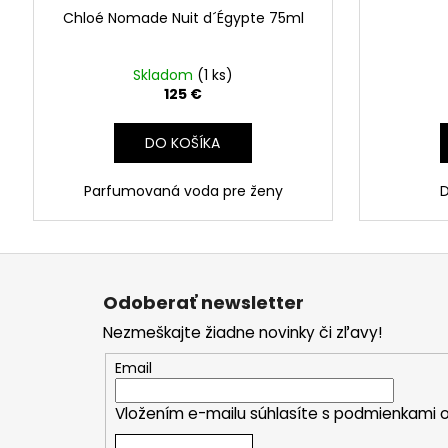
Chloé Nomade Nuit d´Égypte 75ml
Skladom
(1 ks)
125 €
DO KOŠÍKA
Parfumovaná voda pre ženy
Z
á
Odoberať newsletter
p
Nezmeškajte žiadne novinky či zľavy!
ä
t
Email
i
Vložením e-mailu súhlasíte s
podmienkami o
e