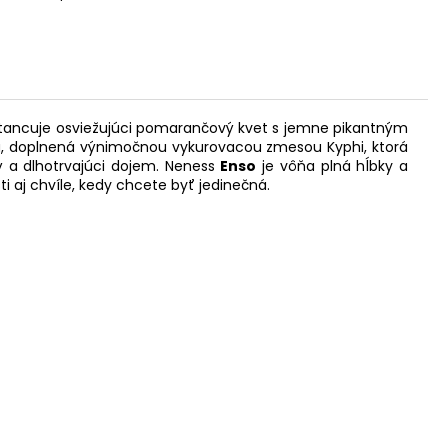
oztancuje osviežujúci pomarančový kvet s jemne pikantným
tu, doplnená výnimočnou vykurovacou zmesou Kyphi, ktorá
ný a dlhotrvajúci dojem. Neness
Enso
je vôňa plná hĺbky a
i aj chvíle, kedy chcete byť jedinečná.