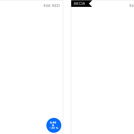
AKCIA
Kód:
N321
Kó
5,55
€
–20 %