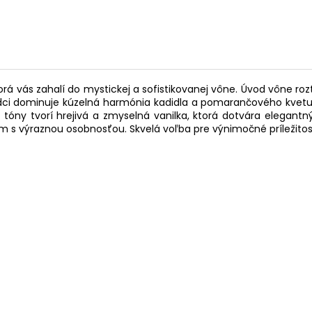
rá vás zahalí do mystickej a sofistikovanej vône. Úvod vône r
 srdci dominuje kúzelná harmónia kadidla a pomarančového kve
é tóny tvorí hrejivá a zmyselná vanilka, ktorá dotvára elegant
fém s výraznou osobnosťou. Skvelá voľba pre výnimočné príležitost