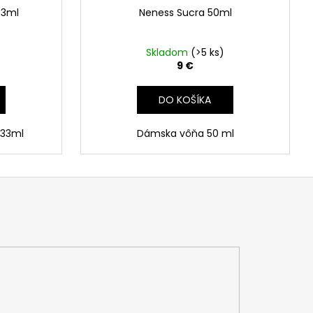
33ml
Neness Sucra 50ml
Skladom
(>5 ks)
9 €
DO KOŠÍKA
 33ml
Dámska vôňa 50 ml