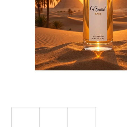
SOL DE VERANO SWEET APPLE BODY
MIST
9,50 €
Pôvodne:
12 €