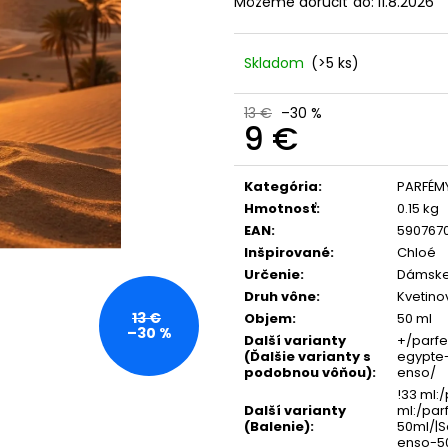
Môžeme doručiť do:
11.8.2026
365 DAYS FOR MEN PARFUM S
NANOLASH EYELA
FEROMÓNMI PRE MUŽOV 50 ML
35 €
39 €
Pôvodne:
36 €
Skladom
(>5 ks)
Pôvodne:
46,80 €
13 €
–30 %
9 €
Jednotková
cena:
Kategória
:
PARFÉMY
Hmotnosť
:
0.15 kg
EAN
:
590767
Inšpirované
:
Chloé
Určenie
:
Dámske
Druh vône
:
Kvetino
13 €
Objem
:
50 ml
–30 %
Další varianty
+/parf
(Ďalšie varianty s
egypte
podobnou vôňou)
:
enso/
!33 ml:
Další varianty
ml:/pa
(Balenie)
:
50ml/|S
enso-5