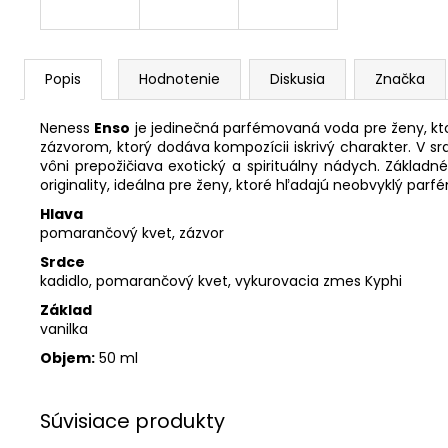
Popis
Hodnotenie
Diskusia
Značka
Neness
Enso
je jedinečná parfémovaná voda pre ženy, kto
zázvorom, ktorý dodáva kompozícii iskrivý charakter. V
vôni prepožičiava exotický a spirituálny nádych. Základn
originality, ideálna pre ženy, ktoré hľadajú neobvyklý par
Hlava
pomarančový kvet, zázvor
Srdce
kadidlo, pomarančový kvet, vykurovacia zmes Kyphi
Základ
vanilka
Objem:
50 ml