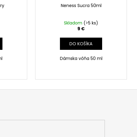
ry
Neness Sucra 50ml
Skladom
(>5 ks)
9 €
DO KOŠÍKA
l
Dámska vôňa 50 ml