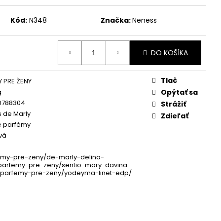
SH SÉRUM 3 ML
Kód:
N348
Značka:
Neness
DO KOŠÍKA
Tlač
 PRE ŽENY
g
Opýtať sa
0788304
Strážiť
 de Marly
Zdieľať
 parfémy
vá
emy-pre-zeny/de-marly-delina-
/parfemy-pre-zeny/sentio-mary-davina-
|/parfemy-pre-zeny/yodeyma-linet-edp/