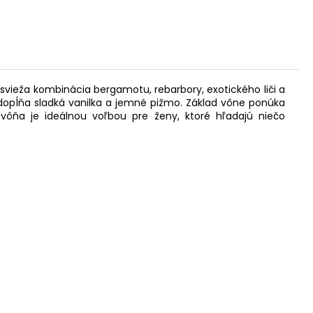
svieža kombinácia bergamotu, rebarbory, exotického liči a
ú dopĺňa sladká vanilka a jemné pižmo. Základ vône ponúka
vôňa je ideálnou voľbou pre ženy, ktoré hľadajú niečo