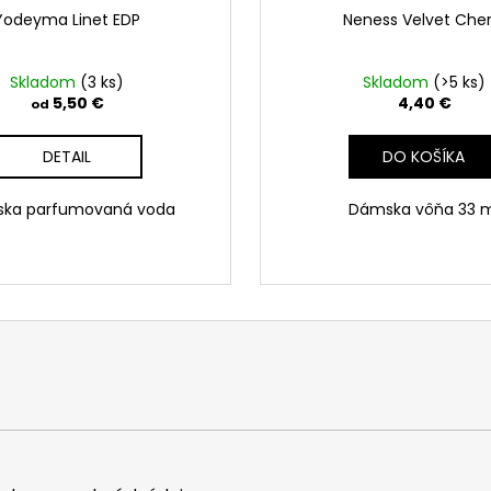
Yodeyma Linet EDP
Neness Velvet Cher
Skladom
(3 ks)
Skladom
(>5 ks)
5,50 €
4,40 €
od
DETAIL
DO KOŠÍKA
ka parfumovaná voda
Dámska vôňa 33 m