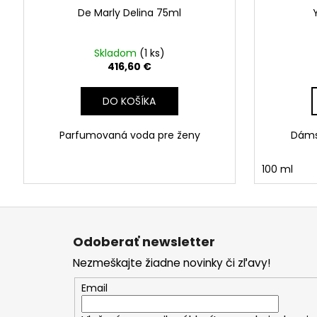
De Marly Delina 75ml
Skladom
(1 ks)
416,60 €
DO KOŠÍKA
Parfumovaná voda pre ženy
Dáms
100 ml
Z
á
Odoberať newsletter
p
Nezmeškajte žiadne novinky či zľavy!
ä
t
Email
i