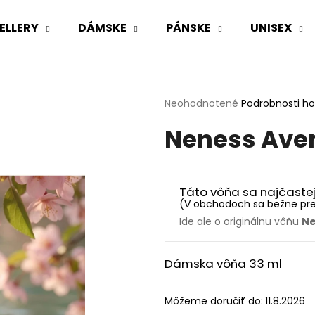
ELLERY
DÁMSKE
PÁNSKE
UNISEX
Čo potrebujete nájsť?
Priemerné
Neohodnotené
Podrobnosti h
hodnotenie
Neness Ave
produktu
HĽADAŤ
je
0,0
z
5
Odporúčame
Táto vôňa sa najčaste
hviezdičiek.
(
V obchodoch sa bežne pr
Ide ale o originálnu vôňu
Ne
Dámska vôňa 33 ml
Môžeme doručiť do:
11.8.2026