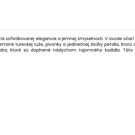
 sofistikovanej elegancie a jemnej zmyselnosti. V úvode očarí 
rmónii tureckej ruže, pivonky a jedinečnej zložky petalia, ktor
édra, ktoré sú doplnené nádychom tajomného kadidla. Táto 