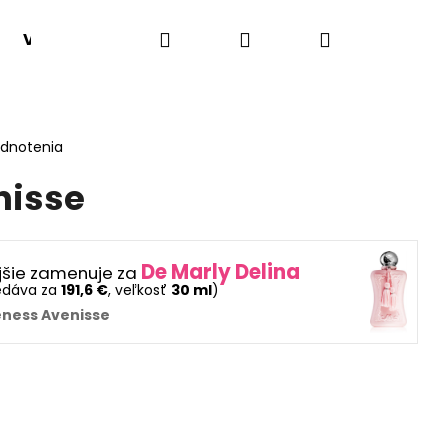
Hľadať
Prihlásenie
Nákupný
VONNÉ HMLY
SADY 1+1
VÔNE PODĽA TYPU
košík
odnotenia
nisse
De Marly Delina
jšie zamenuje za
edáva za
191,6 €
, veľkosť
30 ml
)
ness Avenisse
Nasledujúce