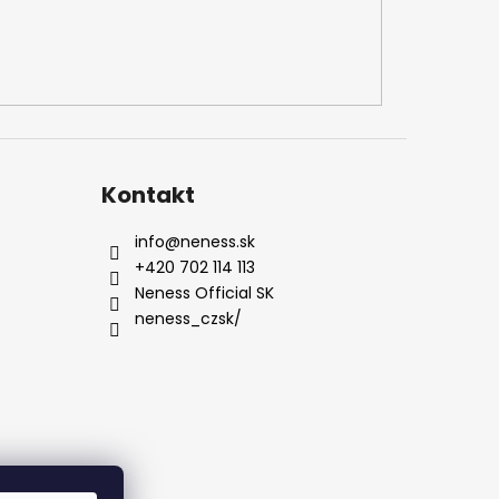
Kontakt
info
@
neness.sk
+420 702 114 113
Neness Official SK
neness_czsk/