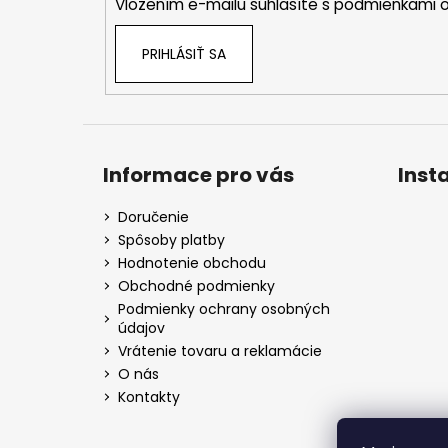
Vložením e-mailu súhlasíte s
podmienkami o
e
PRIHLÁSIŤ SA
Informace pro vás
Inst
Doručenie
Spôsoby platby
Hodnotenie obchodu
Obchodné podmienky
Podmienky ochrany osobných
údajov
Vrátenie tovaru a reklamácie
O nás
Kontakty