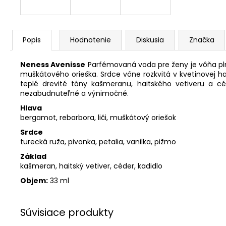
Popis
Hodnotenie
Diskusia
Značka
Neness Avenisse
Parfémovaná voda pre ženy je vôňa plná
muškátového orieška. Srdce vône rozkvitá v kvetinovej ha
teplé drevité tóny kašmeranu, haitského vetiveru a c
nezabudnuteľné a výnimočné.
Hlava
bergamot, rebarbora, liči, muškátový oriešok
Srdce
turecká ruža, pivonka, petalia, vanilka, pižmo
Základ
kašmeran, haitský vetiver, céder, kadidlo
Objem:
33 ml