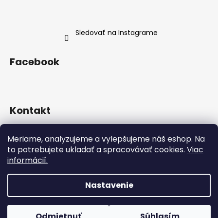
Sledovať na Instagrame
Facebook
Kontakt
info
@
neness.sk
Meriame, analyzujeme a vylepšujeme náš eshop. Na
+420 702 114 113
to potrebujete ukladať a spracovávať cookies.
Viac
Neness Official SK
informácií.
neness_czsk/
Nastavenie
Vytvoril Shoptet
Copyright 2026
Neness Official SK
. Všetky práva
Odmietnuť
Súhlasím
vyhradené.