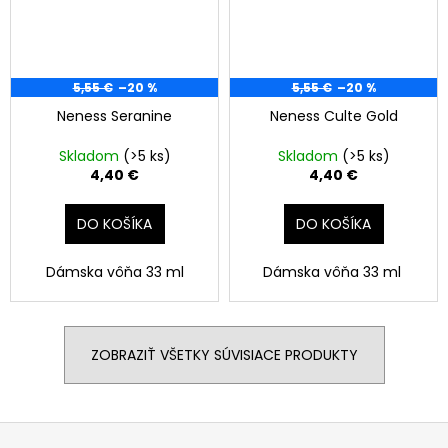
5,55 €
–20 %
5,55 €
–20 %
Neness Seranine
Neness Culte Gold
Skladom
(>5 ks)
Skladom
(>5 ks)
4,40 €
4,40 €
DO KOŠÍKA
DO KOŠÍKA
Dámska vôňa 33 ml
Dámska vôňa 33 ml
ZOBRAZIŤ VŠETKY SÚVISIACE PRODUKTY
Z