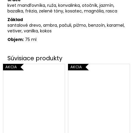
kvet mandľovníka, ruža, konvalinka, otočník, jazmín,
bazalka, frézia, zelené tóny, kosatec, magnólia, rasca
Základ
santalové drevo, ambra, pačuli, pižmo, benzoín, karamel,
vetiver, vanilka, kokos
Objem:
75 ml
AKCIA
AKCIA