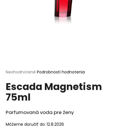
á
j
s
ť
?
HĽADAŤ
Priemerné
Neohodnotené
Podrobnosti hodnotenia
hodnotenie
Escada Magnetism
produktu
je
O
75ml
0,0
d
z
p
5
o
hviezdičiek.
Parfumovaná voda pre ženy
r
ú
Môžeme doručiť do:
12.8.2026