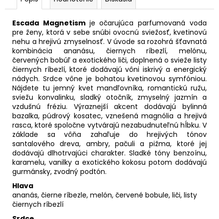
Escada Magnetism
je očarujúca parfumovaná voda
pre ženy, ktorá v sebe snúbi ovocnú sviežosť, kvetinovú
nehu a hrejivú zmyselnosť. V úvode sa rozohrá šťavnatá
kombinácia ananásu, čiernych ríbezlí, melónu,
červených bobúľ a exotického liči, doplnená o svieže listy
čiernych ríbezlí, ktoré dodávajú vôni iskrivý a energický
nádych. Srdce vône je bohatou kvetinovou symfóniou.
Nájdete tu jemný kvet mandľovníka, romantickú ružu,
sviežu konvalinku, sladký otočník, zmyselný jazmín a
vzdušnú fréziu. Výraznejší akcent dodávajú bylinná
bazalka, púdrový kosatec, vznešená magnólia a hrejivá
rasca, ktoré spoločne vytvárajú nezabudnuteľnú hĺbku. V
základe sa vôňa zahaľuje do hrejivých tónov
santalového dreva, ambry, pačuli a pižma, ktoré jej
dodávajú dlhotrvajúci charakter. Sladké tóny benzoínu,
karamelu, vanilky a exotického kokosu potom dodávajú
gurmánsky, zvodný podtón.
Hlava
ananás, čierne ríbezle, melón, červené bobule, liči, listy
čiernych ríbezlí
Srdce