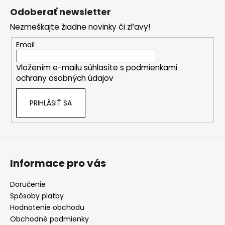
á
Odoberať newsletter
p
Nezmeškajte žiadne novinky či zľavy!
ä
t
Email
i
Vložením e-mailu súhlasíte s
podmienkami
e
ochrany osobných údajov
PRIHLÁSIŤ SA
Informace pro vás
Doručenie
Spôsoby platby
Hodnotenie obchodu
Obchodné podmienky