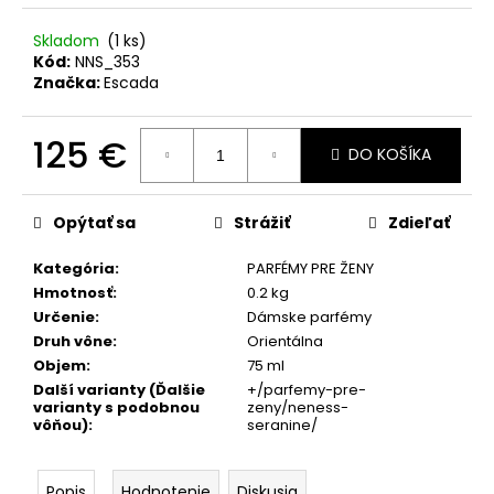
č
a
Skladom
(1 ks)
m
Kód:
NNS_353
e
Značka:
Escada
365
125 €
DO KOŠÍKA
DAYS
FOR
Jednotková
MEN
cena:
PARFUM
Opýtať sa
Strážiť
Zdieľať
S
FEROMÓNMI
Kategória
:
PARFÉMY PRE ŽENY
PRE
MUŽOV
Hmotnosť
:
0.2 kg
50
Určenie
:
Dámske parfémy
ML
Druh vône
:
Orientálna
39
Objem
:
75 ml
€
Další varianty (Ďalšie
+/parfemy-pre-
Pôvodne:
varianty s podobnou
zeny/neness-
46,80
vôňou)
:
seranine/
€
Popis
Hodnotenie
Diskusia