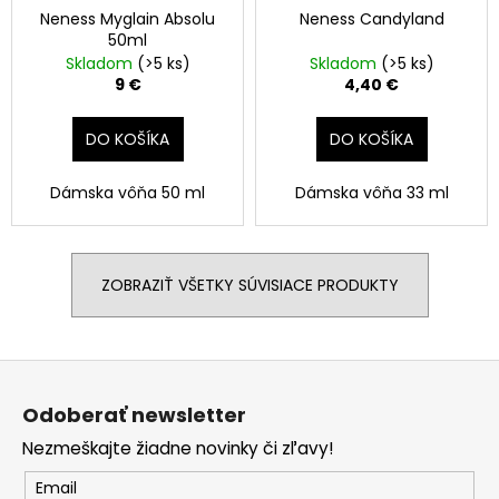
Neness Myglain Absolu
Neness Candyland
50ml
Skladom
(>5 ks)
Skladom
(>5 ks)
9 €
4,40 €
DO KOŠÍKA
DO KOŠÍKA
Dámska vôňa 50 ml
Dámska vôňa 33 ml
ZOBRAZIŤ VŠETKY SÚVISIACE PRODUKTY
Z
á
Odoberať newsletter
p
Nezmeškajte žiadne novinky či zľavy!
ä
t
Email