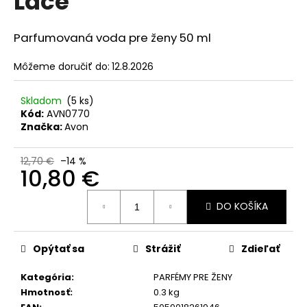
Lace
č
z
a
5
m
hviezdičiek.
Parfumovaná voda pre ženy 50 ml
e
Môžeme doručiť do:
12.8.2026
NENESS
P'DOXE
Skladom
(5 ks)
Kód:
AVN0770
4
Značka:
Avon
€
Pôvodne:
5,55
12,70 €
–14 %
€
10,80 €
Jednotková
DO KOŠÍKA
cena:
Opýtať sa
Strážiť
Zdieľať
Kategória
:
PARFÉMY PRE ŽENY
Hmotnosť
:
0.3 kg