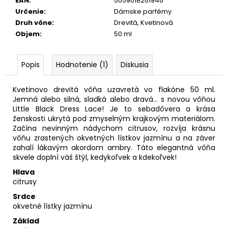
EAN
:
5059018261946
Určenie
:
Dámske parfémy
Druh vône
:
Drevitá, Kvetinová
Objem
:
50 ml
Popis
Hodnotenie (1)
Diskusia
Kvetinovo drevitá vôňa uzavretá vo flakóne 50 ml.
Jemná alebo silná, sladká alebo dravá... s novou vôňou
Little Black Dress Lace! Je to sebadôvera a krása
ženskosti ukrytá pod zmyselným krajkovým materiálom.
Začína nevinným nádychom citrusov, rozvíja krásnu
vôňu zrastených okvetných lístkov jazmínu a na záver
zahalí lákavým akordom ambry. Táto elegantná vôňa
skvele doplní váš štýl, kedykoľvek a kdekoľvek!
Hlava
citrusy
Srdce
okvetné lístky jazmínu
Základ