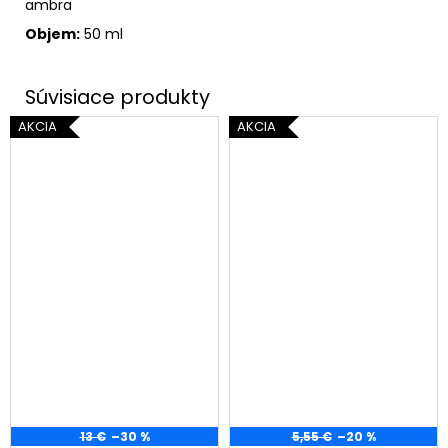
ambra
Objem:
50 ml
AKCIA
AKCIA
13 €
–30 %
5,55 €
–20 %