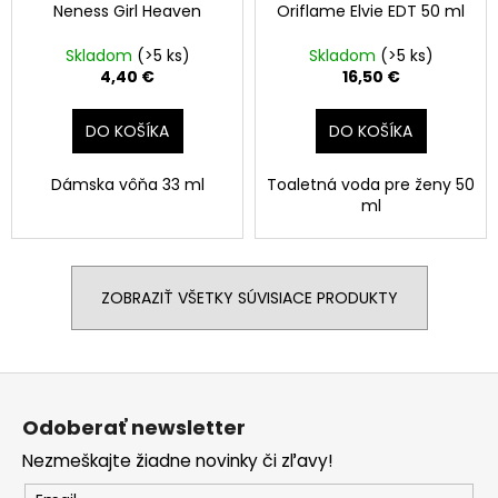
Neness Girl Heaven
Oriflame Elvie EDT 50 ml
Skladom
(>5 ks)
Skladom
(>5 ks)
4,40 €
16,50 €
DO KOŠÍKA
DO KOŠÍKA
Dámska vôňa 33 ml
Toaletná voda pre ženy 50
ml
ZOBRAZIŤ VŠETKY SÚVISIACE PRODUKTY
Z
á
Odoberať newsletter
p
Nezmeškajte žiadne novinky či zľavy!
ä