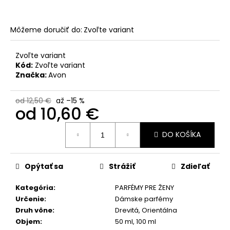
č
a
m
Môžeme doručiť do:
Zvoľte variant
e
Zvoľte variant
NENESS
Kód:
Zvoľte variant
SWEET
Značka:
Avon
APPLE
200ML
+
od 12,50 €
až –15 %
od
10,60 €
33ML
13,50
Jednotková
€
DO KOŠÍKA
cena:
Pôvodne:
15,50
€
Opýtať sa
Strážiť
Zdieľať
Kategória
:
PARFÉMY PRE ŽENY
Určenie
:
Dámske parfémy
Druh vône
:
Drevitá, Orientálna
Objem
:
50 ml, 100 ml