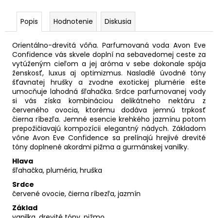
Popis
Hodnotenie
Diskusia
Orientálno-drevitá vôňa. Parfumovaná voda Avon Eve
Confidence vás skvele doplní na sebavedomej ceste za
vytúženým cieľom a jej aróma v sebe dokonale spája
ženskosť, luxus aj optimizmus. Nasladlé úvodné tóny
šťavnatej hrušky a zvodne exotickej plumérie ešte
umocňuje lahodná šľahačka. Srdce parfumovanej vody
si vás získa kombináciou delikátneho nektáru z
červeného ovocia, ktorému dodáva jemnú trpkosť
čierna ríbezľa. Jemné esencie krehkého jazmínu potom
prepožičiavajú kompozícii elegantný nádych. Základom
vône Avon Eve Confidence sa prelínajú hrejivé drevité
tóny doplnené akordmi pižma a gurmánskej vanilky.
Hlava
šľahačka, pluméria, hruška
Srdce
červené ovocie, čierna ríbezľa, jazmín
Základ
vanilka, drevité tóny, pižmo