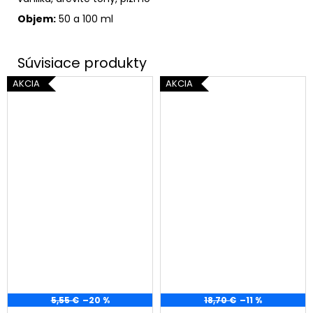
Objem:
50 a 100 ml
AKCIA
AKCIA
5,55 €
–20 %
18,70 €
–11 %