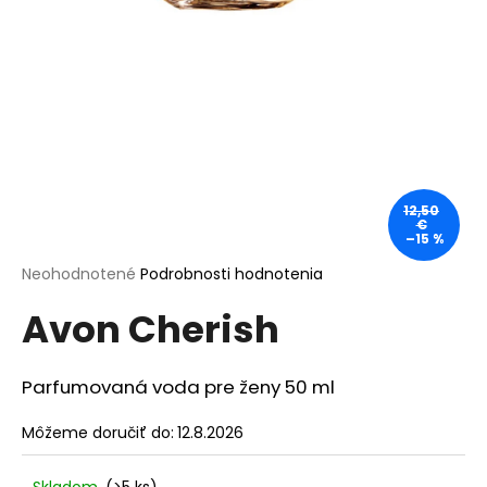
á
j
s
ť
?
12,50
€
–15 %
HĽADAŤ
Priemerné
Neohodnotené
Podrobnosti hodnotenia
hodnotenie
Avon Cherish
produktu
je
O
0,0
d
z
Parfumovaná voda pre ženy 50 ml
p
5
o
hviezdičiek.
Môžeme doručiť do:
12.8.2026
r
ú
Skladom
(>5 ks)