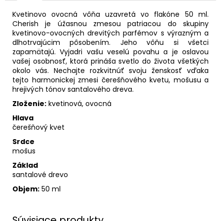
Kvetinovo ovocná vôňa uzavretá vo flakóne 50 ml.
Cherish je úžasnou zmesou patriacou do skupiny
kvetinovo-ovocných drevitých parfémov s výrazným a
dlhotrvajúcim pôsobením. Jeho vôňu si všetci
zapamätajú. Vyjadri vašu veselú povahu a je oslavou
vašej osobnosť, ktorá prináša svetlo do života všetkých
okolo vás. Nechajte rozkvitnúť svoju ženskosť vďaka
tejto harmonickej zmesi čerešňového kvetu, mošusu a
hrejivých tónov santalového dreva.
Zloženie:
kvetinová, ovocná
Hlava
čerešňový kvet
Srdce
mošus
Základ
santalové drevo
Objem:
50 ml