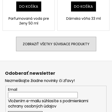
DO KOŠÍKA
DO KOŠÍKA
Parfumovaná voda pre
Dámska vôňa 33 ml
ženy 50 ml
ZOBRAZIŤ VŠETKY SÚVISIACE PRODUKTY
Z
á
Odoberať newsletter
p
Nezmeškajte žiadne novinky či zľavy!
ä
t
Email
i
Vložením e-mailu súhlasíte s
podmienkami
e
ochrany osobných údajov