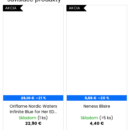
AKCIA
AKCIA
29,10 €
–21 %
5,55 €
–20 %
Oriflame Nordic Waters
Neness Blisire
Infinite Blue for Her EDP
50ml
Skladom
(1 ks)
Skladom
(>5 ks)
22,90 €
4,40 €