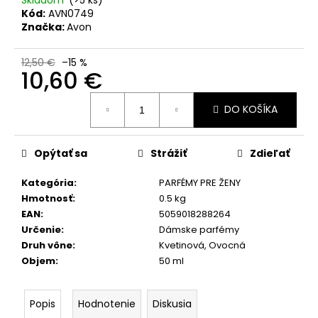
č
Kód:
AVN0749
a
Značka:
Avon
m
e
12,50 €
–15 %
10,60 €
SOL
Jednotková
DE
DO KOŠÍKA
cena:
VERANO
SWEET
APPLE
BODY
Opýtať sa
Strážiť
Zdieľať
MIST
9,50
Kategória
:
PARFÉMY PRE ŽENY
€
Hmotnosť
:
0.5 kg
Pôvodne:
EAN
:
5059018288264
12
€
Určenie
:
Dámske parfémy
Druh vône
:
Kvetinová, Ovocná
Objem
:
50 ml
Popis
Hodnotenie
Diskusia