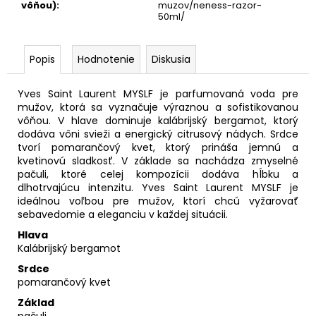
vôňou)
:
muzov/neness-razor-
50ml/
Popis
Hodnotenie
Diskusia
Yves Saint Laurent MYSLF je parfumovaná voda pre
mužov, ktorá sa vyznačuje výraznou a sofistikovanou
vôňou. V hlave dominuje kalábrijský bergamot, ktorý
dodáva vôni svieži a energický citrusový nádych. Srdce
tvorí pomarančový kvet, ktorý prináša jemnú a
kvetinovú sladkosť. V základe sa nachádza zmyselné
pačuli, ktoré celej kompozícii dodáva hĺbku a
dlhotrvajúcu intenzitu. Yves Saint Laurent MYSLF je
ideálnou voľbou pre mužov, ktorí chcú vyžarovať
sebavedomie a eleganciu v každej situácii.
Hlava
Kalábrijský bergamot
Srdce
pomarančový kvet
Základ
pačuli