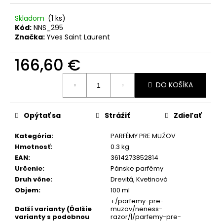
č
a
Skladom
(1 ks)
m
Kód:
NNS_295
e
Značka:
Yves Saint Laurent
166,60 €
NENESS
SWEET
Jednotková
APPLE
DO KOŠÍKA
cena:
5
€
Pôvodne:
Opýtať sa
Strážiť
Zdieľať
5,55
€
Kategória
:
PARFÉMY PRE MUŽOV
Hmotnosť
:
0.3 kg
EAN
:
3614273852814
Určenie
:
Pánske parfémy
Druh vône
:
Drevitá, Kvetinová
Objem
:
100 ml
+/parfemy-pre-
Další varianty (Ďalšie
muzov/neness-
varianty s podobnou
razor/|/parfemy-pre-