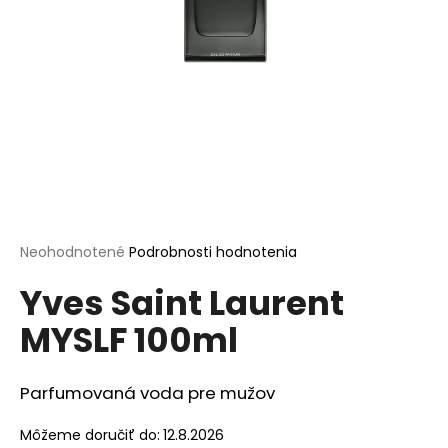
á
j
s
ť
?
HĽADAŤ
Priemerné
Neohodnotené
Podrobnosti hodnotenia
hodnotenie
Yves Saint Laurent
produktu
je
O
MYSLF 100ml
0,0
d
z
p
5
o
hviezdičiek.
Parfumovaná voda pre mužov
r
ú
Môžeme doručiť do:
12.8.2026