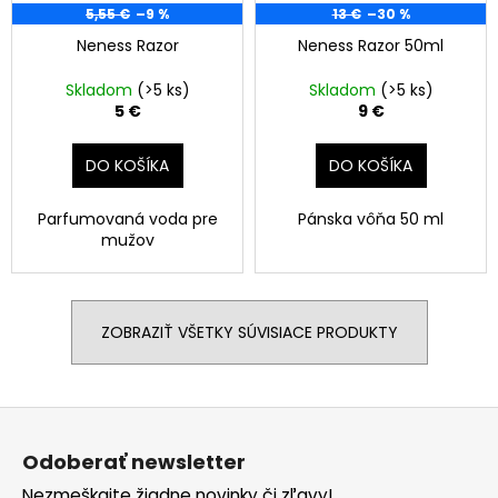
5,55 €
–9 %
13 €
–30 %
Neness Razor
Neness Razor 50ml
Skladom
(>5 ks)
Skladom
(>5 ks)
5 €
9 €
DO KOŠÍKA
DO KOŠÍKA
Parfumovaná voda pre
Pánska vôňa 50 ml
mužov
ZOBRAZIŤ VŠETKY SÚVISIACE PRODUKTY
Z
á
Odoberať newsletter
p
Nezmeškajte žiadne novinky či zľavy!