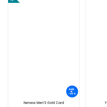
TIP
5,55
€
–20 %
Neness Men'S Gold Card
Y