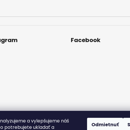
agram
Facebook
nalyzujeme a vylepšujeme náš
Odmietnuť
to potrebujete ukladať a