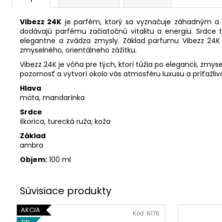
Vibezz 24K
je parfém, ktorý sa vyznačuje záhadným a 
dodávajú parfému začiatočnú vitalitu a energiu. Srdce t
elegantne a zvádza zmysly. Základ parfumu Vibezz 24K
zmyselného, ​​orientálneho zážitku.
Vibezz 24K je vôňa pre tých, ktorí túžia po elegancii, zm
pozornosť a vytvorí okolo vás atmosféru luxusu a príťažlivo
Hlava
mäta, mandarínka
Srdce
škorica, turecká ruža, koža
Základ
ambra
Objem:
100 ml
AKCIA
Kód:
N176