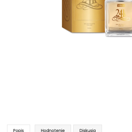
SOL DE VERANO SWEET APPLE BODY
MIST
9,50 €
Pôvodne:
12 €
Popis
Hodnotenie
Diskusia