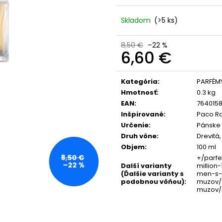
365 DAYS FOR MEN PARFUM S
NANOLASH EYELA
FEROMÓNMI PRE MUŽOV 50 ML
35 €
Skladom
(>5 ks)
39 €
Pôvodne:
36 €
Pôvodne:
46,80 €
8,50 €
–22 %
6,60 €
Jednotková
cena:
Kategória
:
PARFÉM
Hmotnosť
:
0.3 kg
EAN
:
764015
Inšpirované
:
Paco R
Určenie
:
Pánske
Druh vône
:
Drevitá,
Objem
:
100 ml
8,50 €
+/parf
–22 %
Další varianty
million
(Ďalšie varianty s
men-s-
podobnou vôňou)
:
muzov/
muzov/s