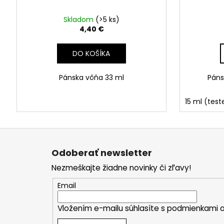
Skladom
(>5 ks)
4,40 €
DO KOŠÍKA
Pánska vôňa 33 ml
Páns
15 ml (test
Z
á
Odoberať newsletter
p
Nezmeškajte žiadne novinky či zľavy!
ä
t
Email
i
Vložením e-mailu súhlasíte s
podmienkami o
e