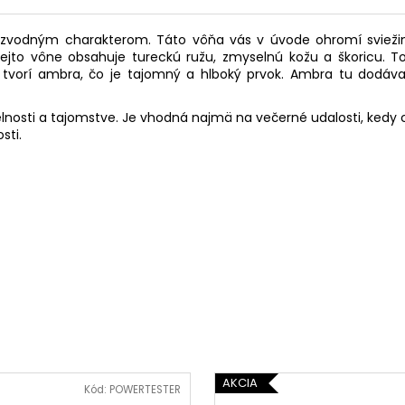
zvodným charakterom. Táto vôňa vás v úvode ohromí sviežim
ejto vône obsahuje tureckú ružu, zmyselnú kožu a škoricu. To
 tvorí ambra, čo je tajomný a hlboký prvok. Ambra tu dodáva
yselnosti a tajomstve. Je vhodná najmä na večerné udalosti, ked
sti.
AKCIA
Kód:
POWERTESTER