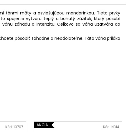
i tónmi mäty a osviežujúcou mandarínkou. Tieto prvky
to spojenie vytvára teplý a bohatý zážitok, ktorý pôsobí
 vôňu záhadu a intenzitu. Celkovo sa vôňa uzatvára do
y chcete pôsobiť záhadne a neodolateľne. Táto vôňa priláka
AKCIA
Kód:
10707
Kód:
N314