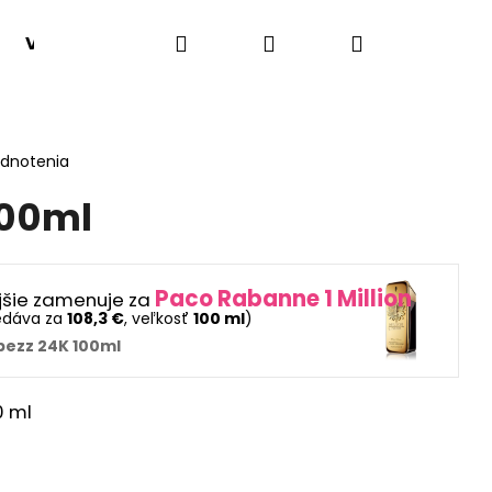
Hľadať
Prihlásenie
Nákupný
VONNÉ HMLY
SADY 1+1
VÔNE PODĽA TYPU
košík
odnotenia
100ml
Paco Rabanne 1 Million
jšie zamenuje za
edáva za
108,3 €
, veľkosť
100 ml
)
bezz 24K 100ml
0 ml
Nasledujúce