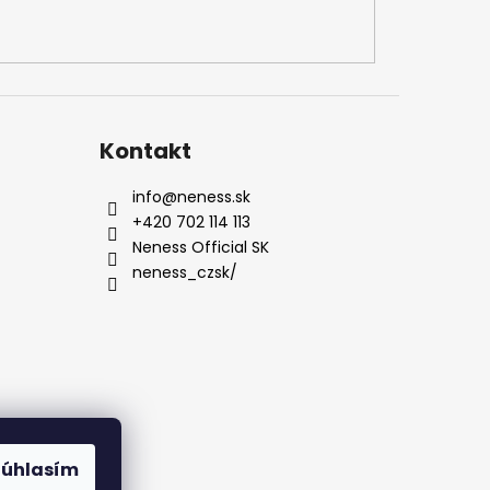
Kontakt
info
@
neness.sk
+420 702 114 113
Neness Official SK
neness_czsk/
Súhlasím