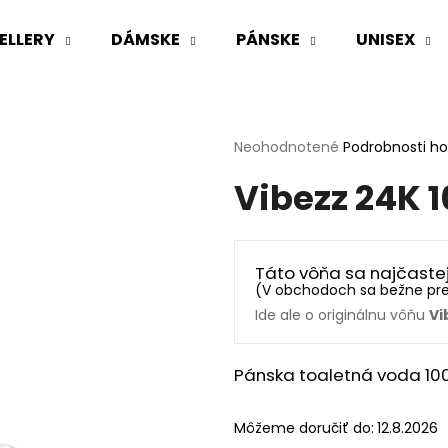
ELLERY
DÁMSKE
PÁNSKE
UNISEX
Čo potrebujete nájsť?
Priemerné
Neohodnotené
Podrobnosti h
hodnotenie
Vibezz 24K 
produktu
HĽADAŤ
je
0,0
z
5
Odporúčame
Táto vôňa sa najčaste
hviezdičiek.
(
V obchodoch sa bežne pr
Ide ale o originálnu vôňu
Vi
Pánska toaletná voda 10
Môžeme doručiť do:
12.8.2026