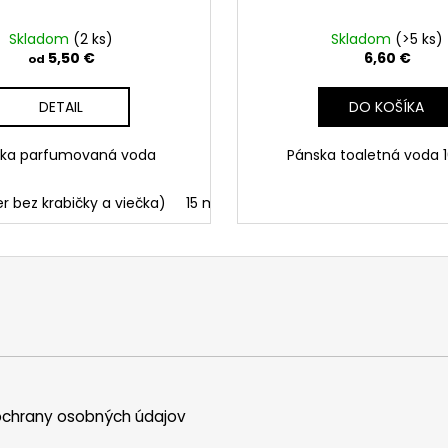
Skladom
(2 ks)
Skladom
(>5 ks)
5,50 €
6,60 €
od
DETAIL
DO KOŠÍKA
ka parfumovaná voda
Pánska toaletná voda 
er bez krabičky a viečka)
15 ml
50 ml
100 ml
chrany osobných údajov