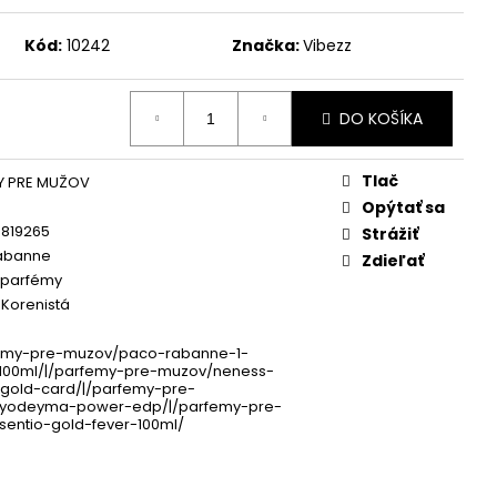
SH SÉRUM 3 ML
Kód:
10242
Značka:
Vibezz
DO KOŠÍKA
Tlač
Y PRE MUŽOV
Opýtať sa
8819265
Strážiť
abanne
Zdieľať
 parfémy
 Korenistá
emy-pre-muzov/paco-rabanne-1-
-100ml/|/parfemy-pre-muzov/neness-
gold-card/|/parfemy-pre-
yodeyma-power-edp/|/parfemy-pre-
entio-gold-fever-100ml/