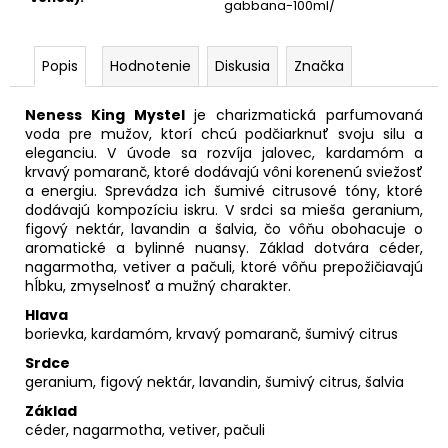
gabbana-100ml/
Popis
Hodnotenie
Diskusia
Značka
Neness King Mystel
je charizmatická parfumovaná
voda pre mužov, ktorí chcú podčiarknuť svoju silu a
eleganciu. V úvode sa rozvíja jalovec, kardamóm a
krvavý pomaranč, ktoré dodávajú vôni korenenú sviežosť
a energiu. Sprevádza ich šumivé citrusové tóny, ktoré
dodávajú kompozíciu iskru. V srdci sa mieša geranium,
figový nektár, lavandin a šalvia, čo vôňu obohacuje o
aromatické a bylinné nuansy. Základ dotvára céder,
nagarmotha, vetiver a pačuli, ktoré vôňu prepožičiavajú
hĺbku, zmyselnosť a mužný charakter.
Hlava
borievka, kardamóm, krvavý pomaranč, šumivý citrus
Srdce
geranium, figový nektár, lavandin, šumivý citrus, šalvia
Základ
céder, nagarmotha, vetiver, pačuli