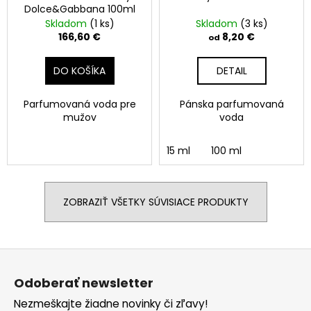
Dolce&Gabbana 100ml
Skladom
(1 ks)
Skladom
(3 ks)
166,60 €
8,20 €
od
DO KOŠÍKA
DETAIL
Parfumovaná voda pre
Pánska parfumovaná
mužov
voda
15 ml
100 ml
ZOBRAZIŤ VŠETKY SÚVISIACE PRODUKTY
Z
á
Odoberať newsletter
p
Nezmeškajte žiadne novinky či zľavy!