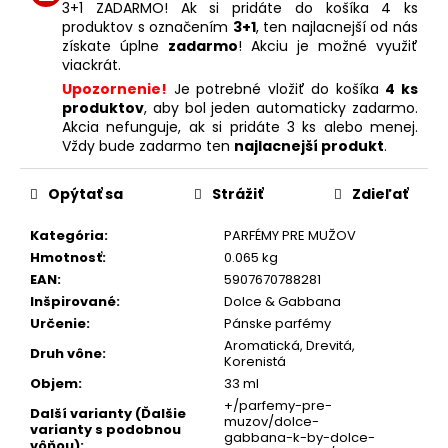
3+1 ZADARMO! Ak si pridáte do košíka 4 ks
produktov s označením
3+1
, ten najlacnejší od nás
získate úplne
zadarmo
! Akciu je možné využiť
viackrát.
Upozornenie!
Je potrebné vložiť do košíka
4 ks
produktov
, aby bol jeden automaticky zadarmo.
Akcia nefunguje, ak si pridáte 3 ks alebo menej.
Vždy bude zadarmo ten
najlacnejší produkt
.
Opýtať sa
Strážiť
Zdieľať
Kategória
:
PARFÉMY PRE MUŽOV
Hmotnosť
:
0.065 kg
EAN
:
5907670788281
Inšpirované
:
Dolce & Gabbana
Určenie
:
Pánske parfémy
Aromatická, Drevitá,
Druh vône
:
Korenistá
Objem
:
33 ml
+/parfemy-pre-
Další varianty (Ďalšie
muzov/dolce-
varianty s podobnou
gabbana-k-by-dolce-
vôňou)
: