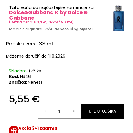
č
z
a
Táto vôňa sa najčastejšie zamenuje za
5
Dolce&Gabbana K by Dolce &
m
hviezdičiek.
Gabbana
e
(
Bežná cena:
83,3 €
, veľkosť
50 ml
)
Ide ale o originálnu vôňu
Neness King Mystel
365
DAYS
Pánska vôňa 33 ml
FOR
WOMEN
Môžeme doručiť do:
11.8.2026
PARFUM
S
FEROMÓNMI
Skladom
(>5 ks)
PRE
Kód:
N346
ŽENY
Značka:
Neness
50
ML
5,55 €
46,80
€
Jednotková
DO KOŠÍKA
cena:
Akcia 3+1 zdarma